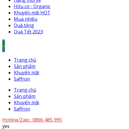
Hàng mới về
Hữu cơ - Organic
Khuyến mãi HOT
Mua nhiều
Quà tặng
Quà Tết 2023
0
0
Trang chủ
Sản phẩm
Khuyến mãi
Saffron
Trang chủ
Sản phẩm
Khuyến mãi
Saffron
Hotline/Zalo :
0866-485-995
yes