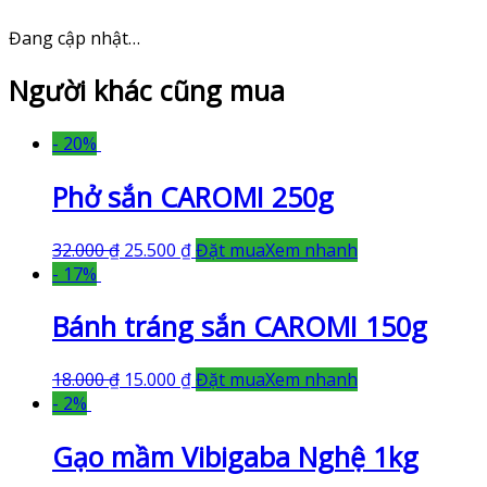
Đang cập nhật…
Người khác cũng mua
- 20%
Phở sắn CAROMI 250g
32.000
₫
25.500
₫
Đặt mua
Xem nhanh
- 17%
Bánh tráng sắn CAROMI 150g
18.000
₫
15.000
₫
Đặt mua
Xem nhanh
- 2%
Gạo mầm Vibigaba Nghệ 1kg