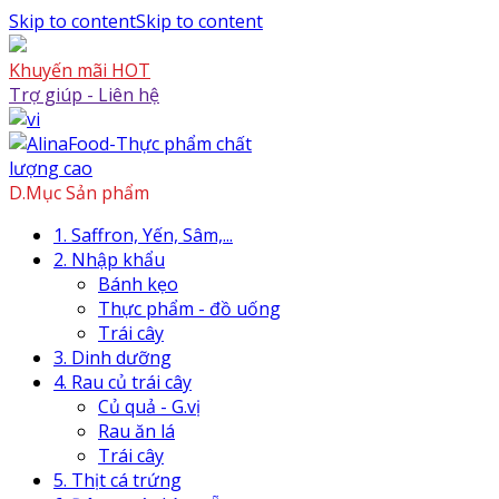
Skip to content
Skip to content
Khuyến mãi HOT
Trợ giúp - Liên hệ
D.Mục Sản phẩm
1. Saffron, Yến, Sâm,...
2. Nhập khẩu
Bánh kẹo
Thực phẩm - đồ uống
Trái cây
3. Dinh dưỡng
4. Rau củ trái cây
Củ quả - G.vị
Rau ăn lá
Trái cây
5. Thịt cá trứng