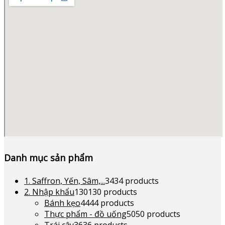
Danh mục sản phẩm
1. Saffron, Yến, Sâm,...
34
34 products
2. Nhập khẩu
130
130 products
Bánh kẹo
44
44 products
Thực phẩm - đồ uống
50
50 products