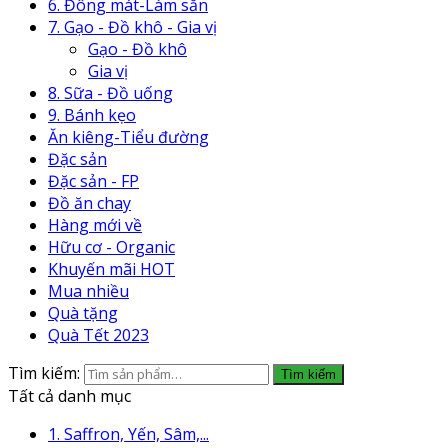
6. Đông mát-Làm sẵn
7. Gạo - Đồ khô - Gia vị
Gạo - Đồ khô
Gia vị
8. Sữa - Đồ uống
9. Bánh kẹo
Ăn kiêng-Tiểu đường
Đặc sản
Đặc sản - FP
Đồ ăn chay
Hàng mới về
Hữu cơ - Organic
Khuyến mãi HOT
Mua nhiều
Quà tặng
Quà Tết 2023
Tìm kiếm:
Tìm kiếm
Tất cả danh mục
1. Saffron, Yến, Sâm,...