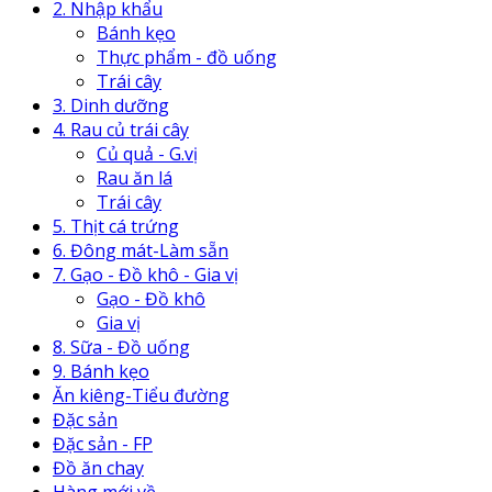
2. Nhập khẩu
Bánh kẹo
Thực phẩm - đồ uống
Trái cây
3. Dinh dưỡng
4. Rau củ trái cây
Củ quả - G.vị
Rau ăn lá
Trái cây
5. Thịt cá trứng
6. Đông mát-Làm sẵn
7. Gạo - Đồ khô - Gia vị
Gạo - Đồ khô
Gia vị
8. Sữa - Đồ uống
9. Bánh kẹo
Ăn kiêng-Tiểu đường
Đặc sản
Đặc sản - FP
Đồ ăn chay