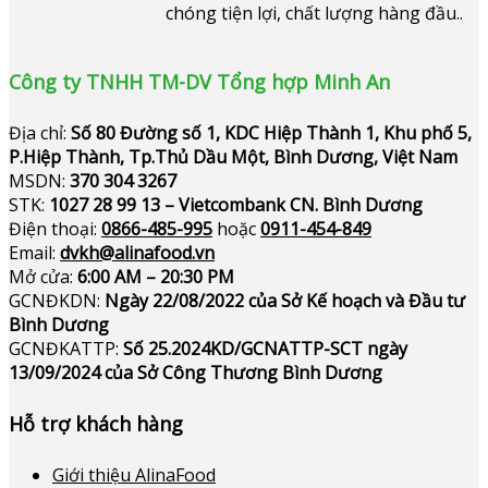
chóng tiện lợi, chất lượng hàng đầu..
Công ty TNHH TM-DV Tổng hợp Minh An
Địa chỉ:
Số 80 Đường số 1, KDC Hiệp Thành 1, Khu phố 5,
P.Hiệp Thành, Tp.Thủ Dầu Một, Bình Dương, Việt Nam
MSDN:
370 304 3267
STK:
1027 28 99 13 – Vietcombank CN. Bình Dương
Điện thoại:
0866-485-995
hoặc
0911-454-849
Email:
dvkh@alinafood.vn
Mở cửa:
6:00 AM – 20:30 PM
GCNĐKDN:
Ngày 22/08/2022 của Sở Kế hoạch và Đầu tư
Bình Dương
GCNĐKATTP:
Số 25.2024KD/GCNATTP-SCT ngày
13/09/2024 của Sở Công Thương Bình Dương
Hỗ trợ khách hàng
Giới thiệu AlinaFood