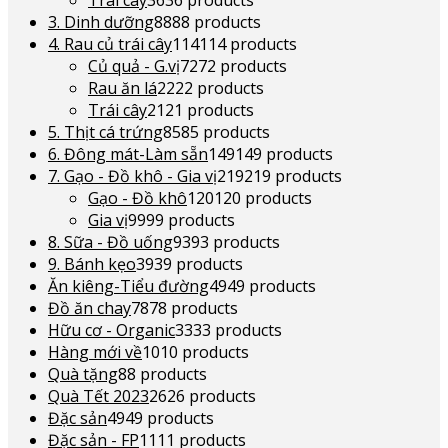
Trái cây
36
36 products
3. Dinh dưỡng
88
88 products
4. Rau củ trái cây
114
114 products
Củ quả - G.vị
72
72 products
Rau ăn lá
22
22 products
Trái cây
21
21 products
5. Thịt cá trứng
85
85 products
6. Đông mát-Làm sẵn
149
149 products
7. Gạo - Đồ khô - Gia vị
219
219 products
Gạo - Đồ khô
120
120 products
Gia vị
99
99 products
8. Sữa - Đồ uống
93
93 products
9. Bánh kẹo
39
39 products
Ăn kiêng-Tiểu đường
49
49 products
Đồ ăn chay
78
78 products
Hữu cơ - Organic
33
33 products
Hàng mới về
10
10 products
Quà tặng
8
8 products
Quà Tết 2023
26
26 products
Đặc sản
49
49 products
Đặc sản - FP
11
11 products