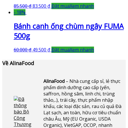
85.500
₫
83.500
₫
Đặt mua
Xem nhanh
- 18%
Bánh canh ống chùm ngây FUMA
500g
60.000
₫
49.500
₫
Đặt mua
Xem nhanh
Về AlinaFood
AlinaFood
– Nhà cung cấp sỉ, lẻ thực
phẩm dinh dưỡng cao cấp (yến,
saffron, hồng sâm, linh chi, trùng
thảo,..), trái cây, thực phẩm nhập
khẩu, các loại đặc sản, rau củ quả Đà
Lạt sạch, an toàn, hữu cơ tiêu chuẩn
châu Âu, Mỹ (EU Organic, USDA
Organic), VietGAP, OCOP, nhanh