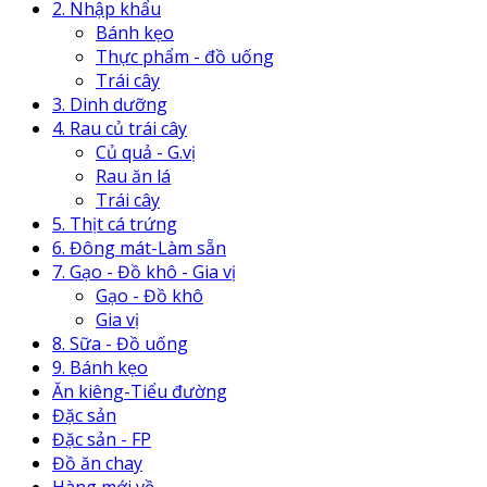
2. Nhập khẩu
Bánh kẹo
Thực phẩm - đồ uống
Trái cây
3. Dinh dưỡng
4. Rau củ trái cây
Củ quả - G.vị
Rau ăn lá
Trái cây
5. Thịt cá trứng
6. Đông mát-Làm sẵn
7. Gạo - Đồ khô - Gia vị
Gạo - Đồ khô
Gia vị
8. Sữa - Đồ uống
9. Bánh kẹo
Ăn kiêng-Tiểu đường
Đặc sản
Đặc sản - FP
Đồ ăn chay