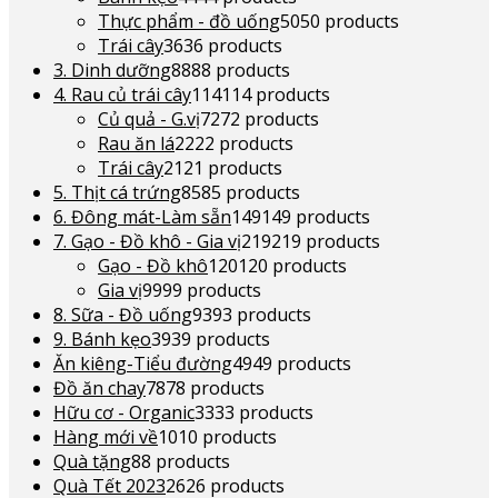
Thực phẩm - đồ uống
50
50 products
Trái cây
36
36 products
3. Dinh dưỡng
88
88 products
4. Rau củ trái cây
114
114 products
Củ quả - G.vị
72
72 products
Rau ăn lá
22
22 products
Trái cây
21
21 products
5. Thịt cá trứng
85
85 products
6. Đông mát-Làm sẵn
149
149 products
7. Gạo - Đồ khô - Gia vị
219
219 products
Gạo - Đồ khô
120
120 products
Gia vị
99
99 products
8. Sữa - Đồ uống
93
93 products
9. Bánh kẹo
39
39 products
Ăn kiêng-Tiểu đường
49
49 products
Đồ ăn chay
78
78 products
Hữu cơ - Organic
33
33 products
Hàng mới về
10
10 products
Quà tặng
8
8 products
Quà Tết 2023
26
26 products