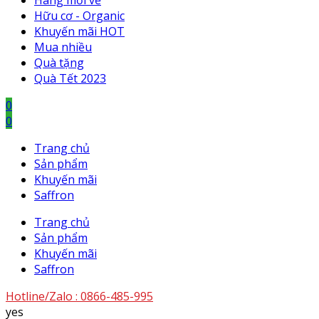
Hàng mới về
Hữu cơ - Organic
Khuyến mãi HOT
Mua nhiều
Quà tặng
Quà Tết 2023
0
0
Trang chủ
Sản phẩm
Khuyến mãi
Saffron
Trang chủ
Sản phẩm
Khuyến mãi
Saffron
Hotline/Zalo :
0866-485-995
yes