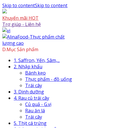
Skip to content
Skip to content
Khuyến mãi HOT
Trợ giúp - Liên hệ
D.Mục Sản phẩm
1. Saffron, Yến, Sâm,...
2. Nhập khẩu
Bánh kẹo
Thực phẩm - đồ uống
Trái cây
3. Dinh dưỡng
4. Rau củ trái cây
Củ quả - G.vị
Rau ăn lá
Trái cây
5. Thịt cá trứng