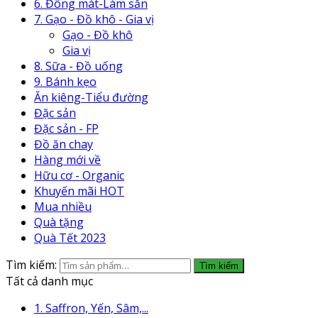
6. Đông mát-Làm sẵn
7. Gạo - Đồ khô - Gia vị
Gạo - Đồ khô
Gia vị
8. Sữa - Đồ uống
9. Bánh kẹo
Ăn kiêng-Tiểu đường
Đặc sản
Đặc sản - FP
Đồ ăn chay
Hàng mới về
Hữu cơ - Organic
Khuyến mãi HOT
Mua nhiều
Quà tặng
Quà Tết 2023
Tìm kiếm:
Tìm kiếm
Tất cả danh mục
1. Saffron, Yến, Sâm,...