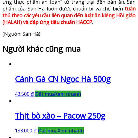
ứng thực phẩm an toàn” từ trang trại đến bàn ăn. Sản
phẩm của San Hà luôn được chuẩn bị và chế biến
tuân
thủ theo các yêu cầu liên quan đến luật ăn kiêng Hồi giáo
(HALAH) và đáp ứng tiêu chuẩn HACCP
.
(Nguồn: San Hà)
Người khác cũng mua
Cánh Gà CN Ngọc Hà 500g
43.500
₫
Đặt mua
Xem nhanh
Thịt bò xào – Pacow 250g
133.000
₫
Đặt mua
Xem nhanh