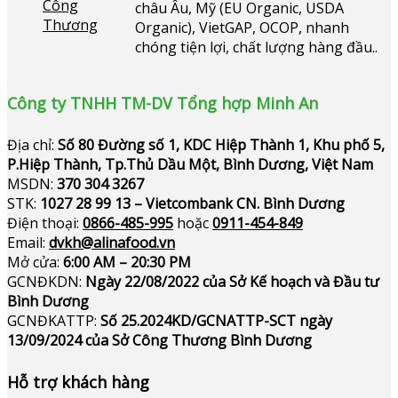
châu Âu, Mỹ (EU Organic, USDA
Organic), VietGAP, OCOP, nhanh
chóng tiện lợi, chất lượng hàng đầu..
Công ty TNHH TM-DV Tổng hợp Minh An
Địa chỉ:
Số 80 Đường số 1, KDC Hiệp Thành 1, Khu phố 5,
P.Hiệp Thành, Tp.Thủ Dầu Một, Bình Dương, Việt Nam
MSDN:
370 304 3267
STK:
1027 28 99 13 – Vietcombank CN. Bình Dương
Điện thoại:
0866-485-995
hoặc
0911-454-849
Email:
dvkh@alinafood.vn
Mở cửa:
6:00 AM – 20:30 PM
GCNĐKDN:
Ngày 22/08/2022 của Sở Kế hoạch và Đầu tư
Bình Dương
GCNĐKATTP:
Số 25.2024KD/GCNATTP-SCT ngày
13/09/2024 của Sở Công Thương Bình Dương
Hỗ trợ khách hàng