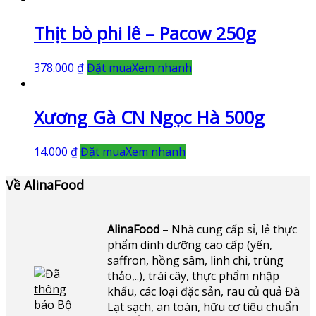
Thịt bò phi lê – Pacow 250g
378.000
₫
Đặt mua
Xem nhanh
Xương Gà CN Ngọc Hà 500g
14.000
₫
Đặt mua
Xem nhanh
Về AlinaFood
AlinaFood
– Nhà cung cấp sỉ, lẻ thực
phẩm dinh dưỡng cao cấp (yến,
saffron, hồng sâm, linh chi, trùng
thảo,..), trái cây, thực phẩm nhập
khẩu, các loại đặc sản, rau củ quả Đà
Lạt sạch, an toàn, hữu cơ tiêu chuẩn