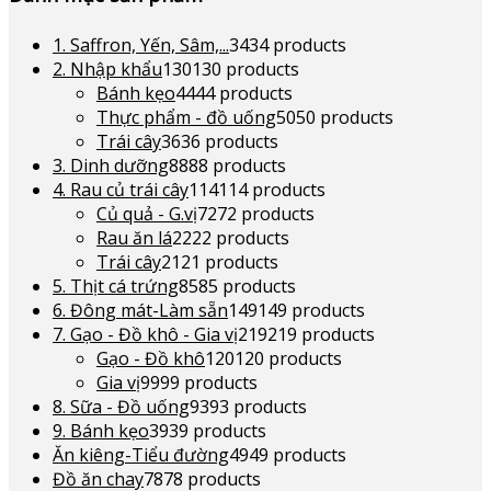
1. Saffron, Yến, Sâm,...
34
34 products
2. Nhập khẩu
130
130 products
Bánh kẹo
44
44 products
Thực phẩm - đồ uống
50
50 products
Trái cây
36
36 products
3. Dinh dưỡng
88
88 products
4. Rau củ trái cây
114
114 products
Củ quả - G.vị
72
72 products
Rau ăn lá
22
22 products
Trái cây
21
21 products
5. Thịt cá trứng
85
85 products
6. Đông mát-Làm sẵn
149
149 products
7. Gạo - Đồ khô - Gia vị
219
219 products
Gạo - Đồ khô
120
120 products
Gia vị
99
99 products
8. Sữa - Đồ uống
93
93 products
9. Bánh kẹo
39
39 products
Ăn kiêng-Tiểu đường
49
49 products
Đồ ăn chay
78
78 products