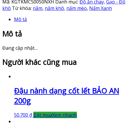
Mã:
KGTKMCS0050NXH
Danh mục:
Đồ ăn chay
,
Gạo - Đồ
khô
Từ khóa:
nấm
,
nấm khô
,
nấm mèo
,
Nấm Xanh
Mô tả
Mô tả
Đang cập nhật…
Người khác cũng mua
Đậu nành dạng cốt lết BẢO AN
200g
50.700
₫
Đặt mua
Xem nhanh