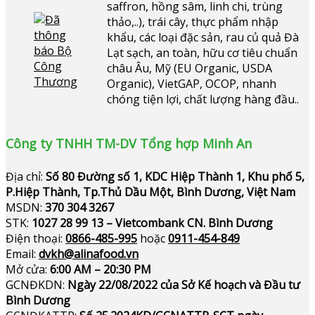
saffron, hồng sâm, linh chi, trùng
thảo,..), trái cây, thực phẩm nhập
khẩu, các loại đặc sản, rau củ quả Đà
Lạt sạch, an toàn, hữu cơ tiêu chuẩn
châu Âu, Mỹ (EU Organic, USDA
Organic), VietGAP, OCOP, nhanh
chóng tiện lợi, chất lượng hàng đầu..
Công ty TNHH TM-DV Tổng hợp Minh An
Địa chỉ:
Số 80 Đường số 1, KDC Hiệp Thành 1, Khu phố 5,
P.Hiệp Thành, Tp.Thủ Dầu Một, Bình Dương, Việt Nam
MSDN:
370 304 3267
STK:
1027 28 99 13 – Vietcombank CN. Bình Dương
Điện thoại:
0866-485-995
hoặc
0911-454-849
Email:
dvkh@alinafood.vn
Mở cửa:
6:00 AM – 20:30 PM
GCNĐKDN:
Ngày 22/08/2022 của Sở Kế hoạch và Đầu tư
Bình Dương