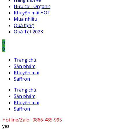
Hàng mới về
Hữu cơ - Organic
Khuyến mãi HOT
Mua nhiều
Quà tặng
Quà Tết 2023
0
0
Trang chủ
Sản phẩm
Khuyến mãi
Saffron
Trang chủ
Sản phẩm
Khuyến mãi
Saffron
Hotline/Zalo :
0866-485-995
yes