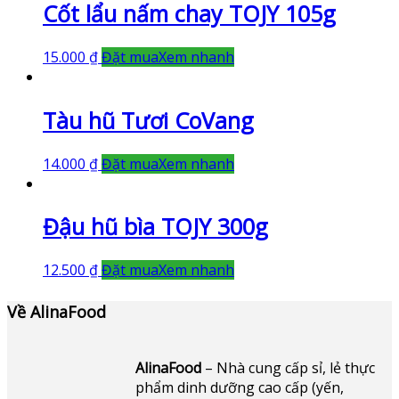
Cốt lẩu nấm chay TOJY 105g
15.000
₫
Đặt mua
Xem nhanh
Tàu hũ Tươi CoVang
14.000
₫
Đặt mua
Xem nhanh
Đậu hũ bìa TOJY 300g
12.500
₫
Đặt mua
Xem nhanh
Về AlinaFood
AlinaFood
– Nhà cung cấp sỉ, lẻ thực
phẩm dinh dưỡng cao cấp (yến,