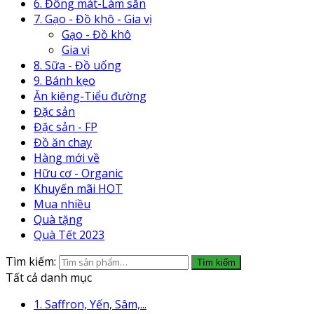
6. Đông mát-Làm sẵn
7. Gạo - Đồ khô - Gia vị
Gạo - Đồ khô
Gia vị
8. Sữa - Đồ uống
9. Bánh kẹo
Ăn kiêng-Tiểu đường
Đặc sản
Đặc sản - FP
Đồ ăn chay
Hàng mới về
Hữu cơ - Organic
Khuyến mãi HOT
Mua nhiều
Quà tặng
Quà Tết 2023
Tìm kiếm:
Tìm kiếm
Tất cả danh mục
1. Saffron, Yến, Sâm,...