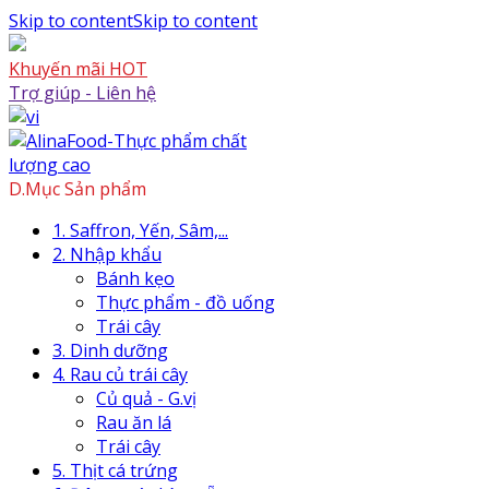
Skip to content
Skip to content
Khuyến mãi HOT
Trợ giúp - Liên hệ
D.Mục Sản phẩm
1. Saffron, Yến, Sâm,...
2. Nhập khẩu
Bánh kẹo
Thực phẩm - đồ uống
Trái cây
3. Dinh dưỡng
4. Rau củ trái cây
Củ quả - G.vị
Rau ăn lá
Trái cây
5. Thịt cá trứng