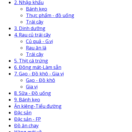
2. Nhập khẩu
Bánh kẹo
Thực phẩm - đồ uống
Trái cây
3. Dinh dưỡng
4. Rau củ trái cây
Củ quả - G.vị
Rau ăn lá
Trái cây
5. Thịt cá trứng
6. Đông mát-Làm sẵn
7. Gạo - Đồ khô - Gia vị
Gạo - Đồ khô
Gia vị
8. Sữa - Đồ uống
9. Bánh kẹo
Ăn kiêng-Tiểu đường
Đặc sản
Đặc sản - FP
Đồ ăn chay