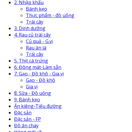
2. Nhập khẩu
Bánh kẹo
Thực phẩm - đồ uống
Trái cây
3. Dinh dưỡng
4. Rau củ trái cây
Củ quả - G.vị
Rau ăn lá
Trái cây
5. Thịt cá trứng
6. Đông mát-Làm sẵn
7. Gạo - Đồ khô - Gia vị
Gạo - Đồ khô
Gia vị
8. Sữa - Đồ uống
9. Bánh kẹo
Ăn kiêng-Tiểu đường
Đặc sản
Đặc sản - FP
Đồ ăn chay