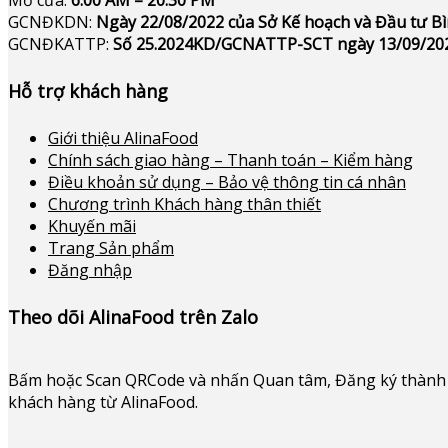
GCNĐKDN:
Ngày 22/08/2022 của Sở Kế hoạch và Đầu tư 
GCNĐKATTP:
Số 25.2024KD/GCNATTP-SCT ngày 13/09/20
Hỗ trợ khách hàng
Giới thiệu AlinaFood
Chính sách giao hàng – Thanh toán – Kiểm hàng
Điều khoản sử dụng – Bảo vệ thông tin cá nhân
Chương trình Khách hàng thân thiết
Khuyến mãi
Trang Sản phẩm
Đăng nhập
Theo dõi AlinaFood trên Zalo
Bấm hoặc
Scan QRCode và nhấn Quan tâm, Đăng ký thành 
khách hàng từ AlinaFood
.