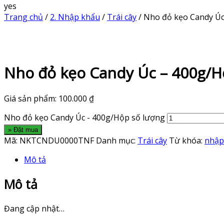
yes
Trang chủ
/
2. Nhập khẩu
/
Trái cây
/ Nho đỏ kẹo Candy Ú
Nho đỏ kẹo Candy Úc – 400g/
Giá sản phẩm:
100.000
₫
Nho đỏ kẹo Candy Úc - 400g/Hộp số lượng
» Đặt mua
Mã:
NKTCNDU0000TNF
Danh mục:
Trái cây
Từ khóa:
nhập
Mô tả
Mô tả
Đang cập nhật…