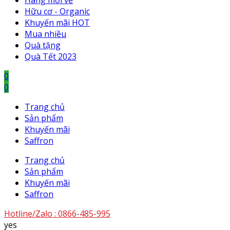
Hàng mới về
Hữu cơ - Organic
Khuyến mãi HOT
Mua nhiều
Quà tặng
Quà Tết 2023
0
0
Trang chủ
Sản phẩm
Khuyến mãi
Saffron
Trang chủ
Sản phẩm
Khuyến mãi
Saffron
Hotline/Zalo :
0866-485-995
yes