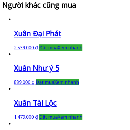
Người khác cũng mua
Xuân Đại Phát
2.539.000
₫
Đặt mua
Xem nhanh
Xuân Như ý 5
899.000
₫
Đặt mua
Xem nhanh
Xuân Tài Lộc
1.479.000
₫
Đặt mua
Xem nhanh