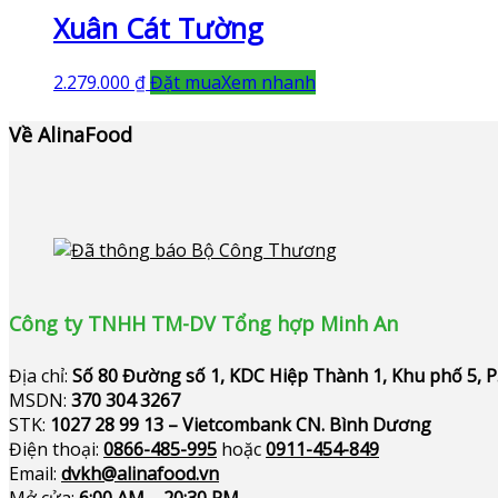
Xuân Cát Tường
2.279.000
₫
Đặt mua
Xem nhanh
Về AlinaFood
Công ty TNHH TM-DV Tổng hợp Minh An
Địa chỉ:
Số 80 Đường số 1, KDC Hiệp Thành 1, Khu phố 5, 
MSDN:
370 304 3267
STK:
1027 28 99 13 – Vietcombank CN. Bình Dương
Điện thoại:
0866-485-995
hoặc
0911-454-849
Email:
dvkh@alinafood.vn
Mở cửa:
6:00 AM – 20:30 PM