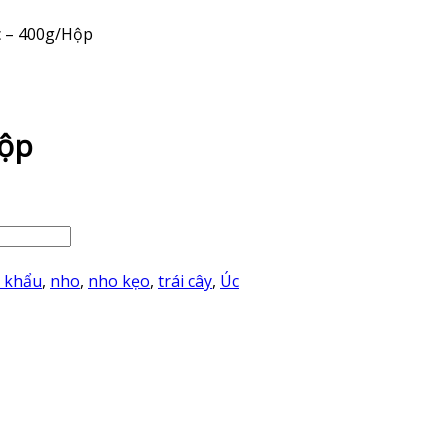
c – 400g/Hộp
Hộp
 khẩu
,
nho
,
nho kẹo
,
trái cây
,
Úc