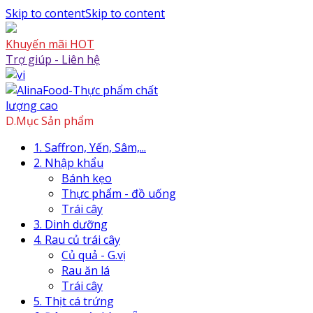
Skip to content
Skip to content
Khuyến mãi HOT
Trợ giúp - Liên hệ
D.Mục Sản phẩm
1. Saffron, Yến, Sâm,...
2. Nhập khẩu
Bánh kẹo
Thực phẩm - đồ uống
Trái cây
3. Dinh dưỡng
4. Rau củ trái cây
Củ quả - G.vị
Rau ăn lá
Trái cây
5. Thịt cá trứng