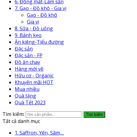
6. Đông mát-Làm sẵn
7. Gạo - Đồ khô - Gia vị
Gạo - Đồ khô
Gia vị
8. Sữa - Đồ uống
9. Bánh kẹo
Ăn kiêng-Tiểu đường
Đặc sản
Đặc sản - FP
Đồ ăn chay
Hàng mới về
Hữu cơ - Organic
Khuyến mãi HOT
Mua nhiều
Quà tặng
Quà Tết 2023
Tìm kiếm:
Tìm kiếm
Tất cả danh mục
1. Saffron, Yến, Sâm,...