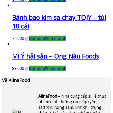
Bánh bao kim sa chay TOJY – túi
10 cái
74.200
₫
Đặt mua
Xem nhanh
Mì Ý hải sản – Ong Nâu Foods
89.000
₫
Đặt mua
Xem nhanh
Về AlinaFood
AlinaFood
– Nhà cung cấp sỉ, lẻ thực
phẩm dinh dưỡng cao cấp (yến,
saffron, hồng sâm, linh chi, trùng
thảo,..), trái cây, thực phẩm nhập