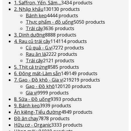
1. Saffron, Yến, Sâm,...
34
34 products
2. Nhập khẩu
130
130 products
Bánh kẹo
44
44 products
Thực phẩm - đồ uống
50
50 products
Trái cây
36
36 products
3. Dinh dưỡng
88
88 products
4. Rau củ trái cây
114
114 products
Củ quả - G.vị
72
72 products
Rau ăn lá
22
22 products
Trái cây
21
21 products
5. Thịt cá trứng
85
85 products
6. Đông mát-Làm sẵn
149
149 products
7. Gạo - Đồ khô - Gia vị
219
219 products
Gạo - Đồ khô
120
120 products
Gia vị
99
99 products
8. Sữa - Đồ uống
93
93 products
9. Bánh kẹo
39
39 products
Ăn kiêng-Tiểu đường
49
49 products
Đồ ăn chay
78
78 products
Hữu cơ - Organic
33
33 products