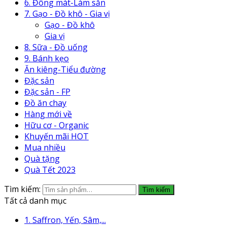
6. Đông mát-Làm sẵn
7. Gạo - Đồ khô - Gia vị
Gạo - Đồ khô
Gia vị
8. Sữa - Đồ uống
9. Bánh kẹo
Ăn kiêng-Tiểu đường
Đặc sản
Đặc sản - FP
Đồ ăn chay
Hàng mới về
Hữu cơ - Organic
Khuyến mãi HOT
Mua nhiều
Quà tặng
Quà Tết 2023
Tìm kiếm:
Tìm kiếm
Tất cả danh mục
1. Saffron, Yến, Sâm,...