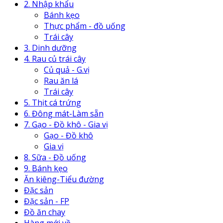
2. Nhập khẩu
Bánh kẹo
Thực phẩm - đồ uống
Trái cây
3. Dinh dưỡng
4. Rau củ trái cây
Củ quả - G.vị
Rau ăn lá
Trái cây
5. Thịt cá trứng
6. Đông mát-Làm sẵn
7. Gạo - Đồ khô - Gia vị
Gạo - Đồ khô
Gia vị
8. Sữa - Đồ uống
9. Bánh kẹo
Ăn kiêng-Tiểu đường
Đặc sản
Đặc sản - FP
Đồ ăn chay