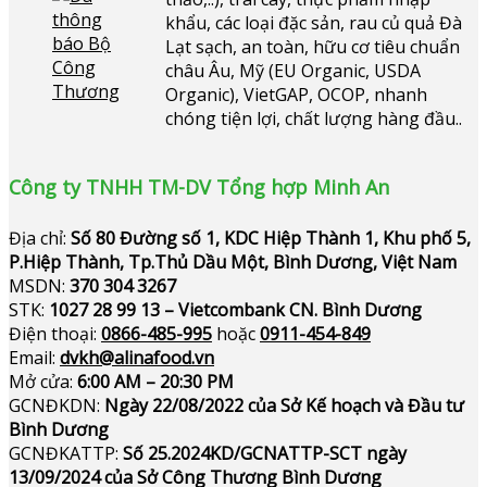
khẩu, các loại đặc sản, rau củ quả Đà
Lạt sạch, an toàn, hữu cơ tiêu chuẩn
châu Âu, Mỹ (EU Organic, USDA
Organic), VietGAP, OCOP, nhanh
chóng tiện lợi, chất lượng hàng đầu..
Công ty TNHH TM-DV Tổng hợp Minh An
Địa chỉ:
Số 80 Đường số 1, KDC Hiệp Thành 1, Khu phố 5,
P.Hiệp Thành, Tp.Thủ Dầu Một, Bình Dương, Việt Nam
MSDN:
370 304 3267
STK:
1027 28 99 13 – Vietcombank CN. Bình Dương
Điện thoại:
0866-485-995
hoặc
0911-454-849
Email:
dvkh@alinafood.vn
Mở cửa:
6:00 AM – 20:30 PM
GCNĐKDN:
Ngày 22/08/2022 của Sở Kế hoạch và Đầu tư
Bình Dương
GCNĐKATTP:
Số 25.2024KD/GCNATTP-SCT ngày
13/09/2024 của Sở Công Thương Bình Dương