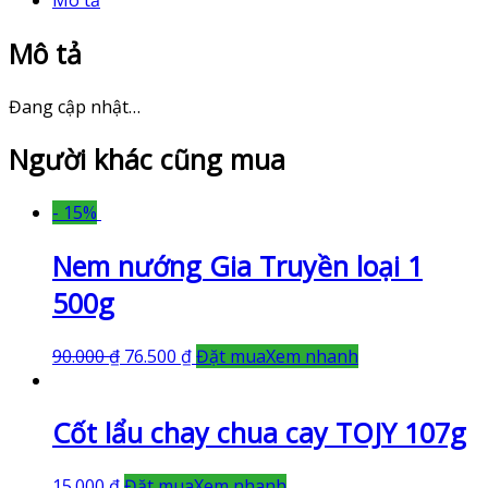
Mô tả
Mô tả
Đang cập nhật…
Người khác cũng mua
- 15%
Nem nướng Gia Truyền loại 1
500g
90.000
₫
76.500
₫
Đặt mua
Xem nhanh
Cốt lẩu chay chua cay TOJY 107g
15.000
₫
Đặt mua
Xem nhanh