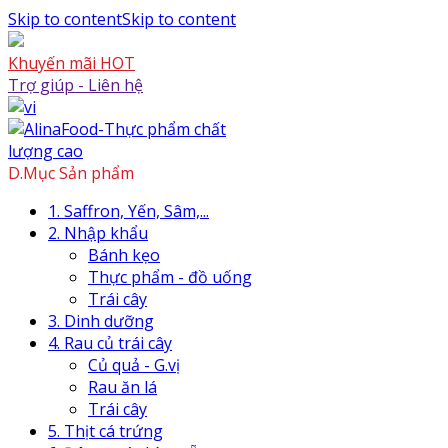
Skip to content
Skip to content
Khuyến mãi HOT
Trợ giúp - Liên hệ
D.Mục Sản phẩm
1. Saffron, Yến, Sâm,...
2. Nhập khẩu
Bánh kẹo
Thực phẩm - đồ uống
Trái cây
3. Dinh dưỡng
4. Rau củ trái cây
Củ quả - G.vị
Rau ăn lá
Trái cây
5. Thịt cá trứng