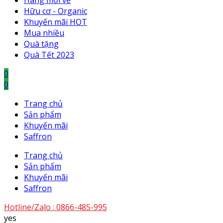
Hàng mới về
Hữu cơ - Organic
Khuyến mãi HOT
Mua nhiều
Quà tặng
Quà Tết 2023
0
0
Trang chủ
Sản phẩm
Khuyến mãi
Saffron
Trang chủ
Sản phẩm
Khuyến mãi
Saffron
Hotline/Zalo :
0866-485-995
yes