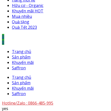
Hàng mới về
Hữu cơ - Organic
Khuyến mãi HOT
Mua nhiều
Quà tặng
Quà Tết 2023
0
0
Trang chủ
Sản phẩm
Khuyến mãi
Saffron
Trang chủ
Sản phẩm
Khuyến mãi
Saffron
Hotline/Zalo :
0866-485-995
yes