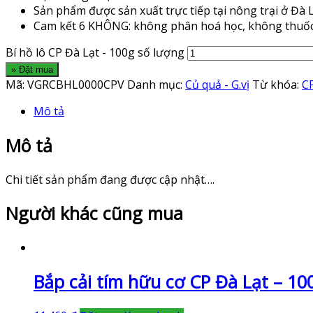
Sản phẩm được sản xuất trực tiếp tại nông trại ở Đà
Cam kết 6 KHÔNG: không phân hoá học, không thuốc b
Bí hồ lô CP Đà Lạt - 100g số lượng
» Đặt mua
Mã:
VGRCBHL0000CPV
Danh mục:
Củ quả - G.vị
Từ khóa:
C
Mô tả
Mô tả
Chi tiết sản phẩm đang được cập nhật….
Người khác cũng mua
Bắp cải tím hữu cơ CP Đà Lạt – 10