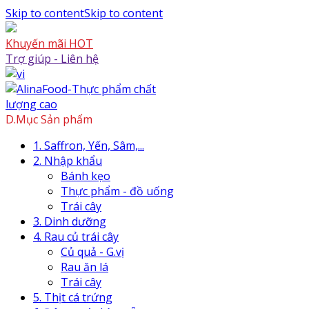
Skip to content
Skip to content
Khuyến mãi HOT
Trợ giúp - Liên hệ
D.Mục Sản phẩm
1. Saffron, Yến, Sâm,...
2. Nhập khẩu
Bánh kẹo
Thực phẩm - đồ uống
Trái cây
3. Dinh dưỡng
4. Rau củ trái cây
Củ quả - G.vị
Rau ăn lá
Trái cây
5. Thịt cá trứng