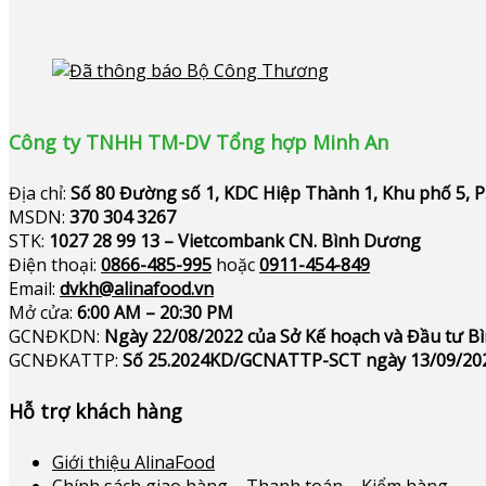
Công ty TNHH TM-DV Tổng hợp Minh An
Địa chỉ:
Số 80 Đường số 1, KDC Hiệp Thành 1, Khu phố 5, 
MSDN:
370 304 3267
STK:
1027 28 99 13 – Vietcombank CN. Bình Dương
Điện thoại:
0866-485-995
hoặc
0911-454-849
Email:
dvkh@alinafood.vn
Mở cửa:
6:00 AM – 20:30 PM
GCNĐKDN:
Ngày 22/08/2022 của Sở Kế hoạch và Đầu tư 
GCNĐKATTP:
Số 25.2024KD/GCNATTP-SCT ngày 13/09/20
Hỗ trợ khách hàng
Giới thiệu AlinaFood
Chính sách giao hàng – Thanh toán – Kiểm hàng