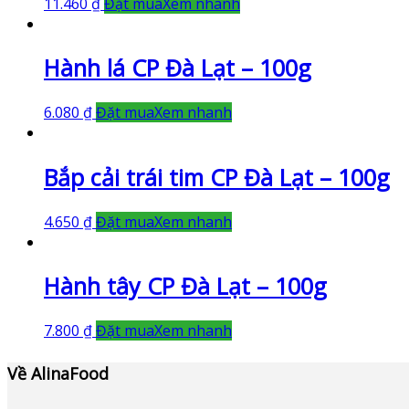
11.460
₫
Đặt mua
Xem nhanh
Hành lá CP Đà Lạt – 100g
6.080
₫
Đặt mua
Xem nhanh
Bắp cải trái tim CP Đà Lạt – 100g
4.650
₫
Đặt mua
Xem nhanh
Hành tây CP Đà Lạt – 100g
7.800
₫
Đặt mua
Xem nhanh
Về AlinaFood