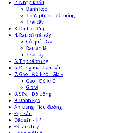
2. Nhập khẩu
Bánh kẹo
Thực phẩm - đồ uống
Trái cây
3. Dinh dưỡng
4. Rau củ trái cây
Củ quả - G.vị
Rau ăn lá
Trái cây
5. Thịt cá trứng
6. Đông mát-Làm sẵn
7. Gạo - Đồ khô - Gia vị
Gạo - Đồ khô
Gia vị
8. Sữa - Đồ uống
9. Bánh kẹo
Ăn kiêng-Tiểu đường
Đặc sản
Đặc sản - FP
Đồ ăn chay