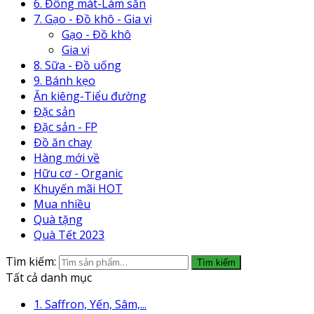
6. Đông mát-Làm sẵn
7. Gạo - Đồ khô - Gia vị
Gạo - Đồ khô
Gia vị
8. Sữa - Đồ uống
9. Bánh kẹo
Ăn kiêng-Tiểu đường
Đặc sản
Đặc sản - FP
Đồ ăn chay
Hàng mới về
Hữu cơ - Organic
Khuyến mãi HOT
Mua nhiều
Quà tặng
Quà Tết 2023
Tìm kiếm:
Tìm kiếm
Tất cả danh mục
1. Saffron, Yến, Sâm,...