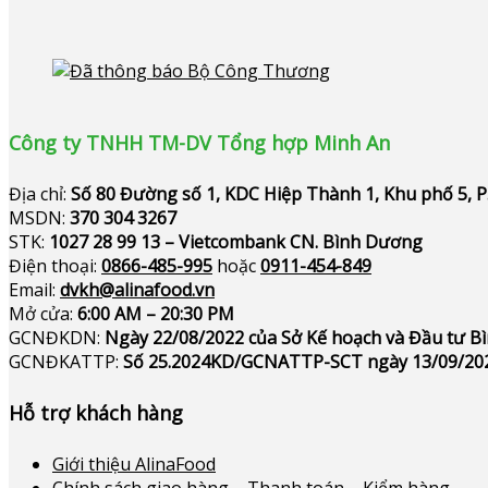
Công ty TNHH TM-DV Tổng hợp Minh An
Địa chỉ:
Số 80 Đường số 1, KDC Hiệp Thành 1, Khu phố 5, 
MSDN:
370 304 3267
STK:
1027 28 99 13 – Vietcombank CN. Bình Dương
Điện thoại:
0866-485-995
hoặc
0911-454-849
Email:
dvkh@alinafood.vn
Mở cửa:
6:00 AM – 20:30 PM
GCNĐKDN:
Ngày 22/08/2022 của Sở Kế hoạch và Đầu tư 
GCNĐKATTP:
Số 25.2024KD/GCNATTP-SCT ngày 13/09/20
Hỗ trợ khách hàng
Giới thiệu AlinaFood
Chính sách giao hàng – Thanh toán – Kiểm hàng