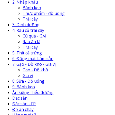
2. Nhập khẩu
Bánh kẹo
Thực phẩm - đồ uống
Trái cây
3. Dinh dưỡng
4. Rau củ trái cây
Củ quả - G.vị
Rau ăn lá
Trái cây
5. Thịt cá trứng
6. Đông mát-Làm sẵn
7. Gạo - Đồ khô - Gia vị
Gạo - Đồ khô
Gia vị
8. Sữa - Đồ uống
9. Bánh kẹo
Ăn kiêng-Tiểu đường
Đặc sản
Đặc sản - FP
Đồ ăn chay