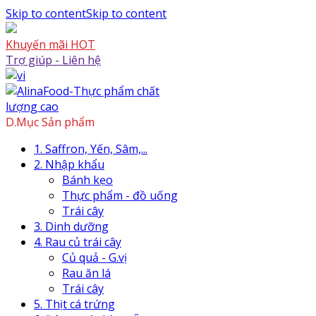
Skip to content
Skip to content
Khuyến mãi HOT
Trợ giúp - Liên hệ
D.Mục Sản phẩm
1. Saffron, Yến, Sâm,...
2. Nhập khẩu
Bánh kẹo
Thực phẩm - đồ uống
Trái cây
3. Dinh dưỡng
4. Rau củ trái cây
Củ quả - G.vị
Rau ăn lá
Trái cây
5. Thịt cá trứng