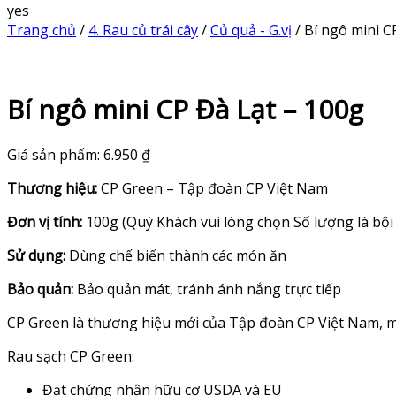
yes
Trang chủ
/
4. Rau củ trái cây
/
Củ quả - G.vị
/ Bí ngô mini C
Bí ngô mini CP Đà Lạt – 100g
Giá sản phẩm:
6.950
₫
Thương hiệu:
CP Green – Tập đoàn CP Việt Nam
Đơn vị tính:
100g (Quý Khách vui lòng chọn Số lượng là bội
Sử dụng:
Dùng chế biến thành các món ăn
Bảo quản:
Bảo quản mát, tránh ánh nắng trực tiếp
CP Green là thương hiệu mới của Tập đoàn CP Việt Nam, 
Rau sạch CP Green:
Đạt chứng nhận hữu cơ USDA và EU