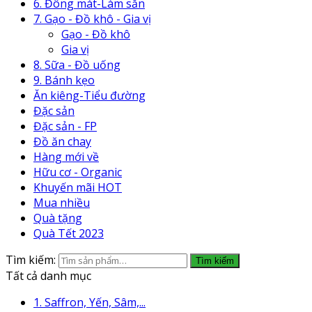
6. Đông mát-Làm sẵn
7. Gạo - Đồ khô - Gia vị
Gạo - Đồ khô
Gia vị
8. Sữa - Đồ uống
9. Bánh kẹo
Ăn kiêng-Tiểu đường
Đặc sản
Đặc sản - FP
Đồ ăn chay
Hàng mới về
Hữu cơ - Organic
Khuyến mãi HOT
Mua nhiều
Quà tặng
Quà Tết 2023
Tìm kiếm:
Tìm kiếm
Tất cả danh mục
1. Saffron, Yến, Sâm,...