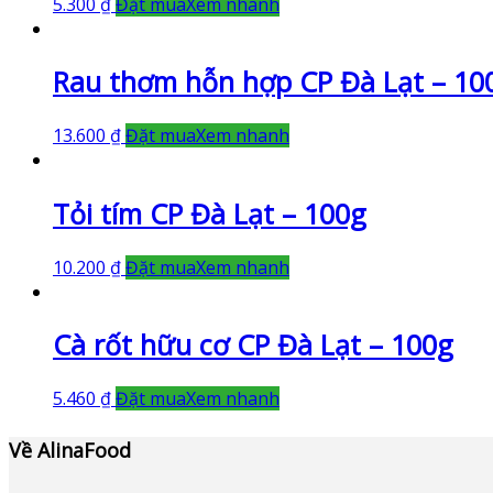
5.300
₫
Đặt mua
Xem nhanh
Rau thơm hỗn hợp CP Đà Lạt – 10
13.600
₫
Đặt mua
Xem nhanh
Tỏi tím CP Đà Lạt – 100g
10.200
₫
Đặt mua
Xem nhanh
Cà rốt hữu cơ CP Đà Lạt – 100g
5.460
₫
Đặt mua
Xem nhanh
Về AlinaFood