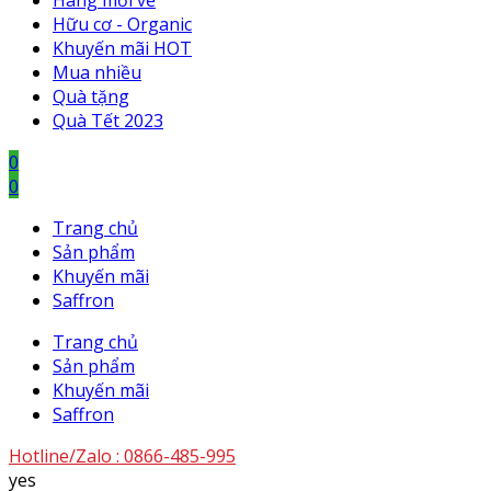
Hàng mới về
Hữu cơ - Organic
Khuyến mãi HOT
Mua nhiều
Quà tặng
Quà Tết 2023
0
0
Trang chủ
Sản phẩm
Khuyến mãi
Saffron
Trang chủ
Sản phẩm
Khuyến mãi
Saffron
Hotline/Zalo :
0866-485-995
yes