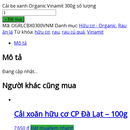
Cải bẹ xanh Organic Vinamit 300g số lượng
» Đặt mua
Mã:
OGRLCBX0300VNM
Danh mục:
Hữu cơ - Organic
,
Rau
ăn lá
Từ khóa:
hữu cơ
,
rau
,
rau củ quả
,
Vinamit
Mô tả
Mô tả
Đang cập nhật…
Người khác cũng mua
Cải xoăn hữu cơ CP Đà Lạt – 100g
7.650
₫
Đặt mua
Xem nhanh