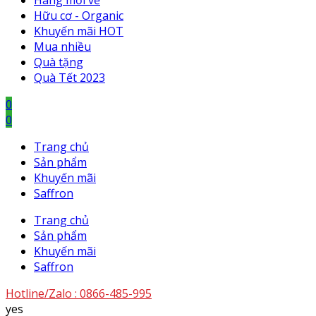
Hàng mới về
Hữu cơ - Organic
Khuyến mãi HOT
Mua nhiều
Quà tặng
Quà Tết 2023
0
0
Trang chủ
Sản phẩm
Khuyến mãi
Saffron
Trang chủ
Sản phẩm
Khuyến mãi
Saffron
Hotline/Zalo :
0866-485-995
yes