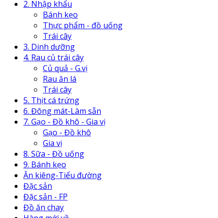
2. Nhập khẩu
Bánh kẹo
Thực phẩm - đồ uống
Trái cây
3. Dinh dưỡng
4. Rau củ trái cây
Củ quả - G.vị
Rau ăn lá
Trái cây
5. Thịt cá trứng
6. Đông mát-Làm sẵn
7. Gạo - Đồ khô - Gia vị
Gạo - Đồ khô
Gia vị
8. Sữa - Đồ uống
9. Bánh kẹo
Ăn kiêng-Tiểu đường
Đặc sản
Đặc sản - FP
Đồ ăn chay