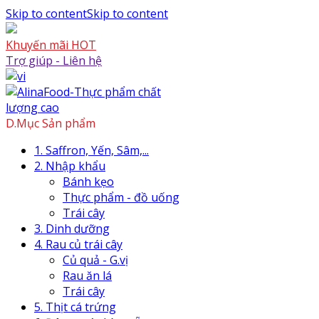
Skip to content
Skip to content
Khuyến mãi HOT
Trợ giúp - Liên hệ
D.Mục Sản phẩm
1. Saffron, Yến, Sâm,...
2. Nhập khẩu
Bánh kẹo
Thực phẩm - đồ uống
Trái cây
3. Dinh dưỡng
4. Rau củ trái cây
Củ quả - G.vị
Rau ăn lá
Trái cây
5. Thịt cá trứng