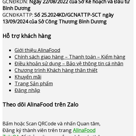
GCNĐKDN:
Ngày 22/08/2022 của Sở Kế hoạch và Đầu tư
Bình Dương
GCNĐKATTP:
Số 25.2024KD/GCNATTP-SCT ngày
13/09/2024 của Sở Công Thương Bình Dương
Hỗ trợ khách hàng
Giới thiệu AlinaFood
Chính sách giao hàng – Thanh toán – Kiểm hàng
Điều khoản sử dụng – Bảo vệ thông tin cá nhân
Chương trình Khách hàng thân thiết
Khuyến mãi
Trang Sản phẩm
Đăng nhập
Theo dõi AlinaFood trên Zalo
Bấm hoặc
Scan QRCode và nhấn Quan tâm,
Đăng ký thành viên trên trang
AlinaFood