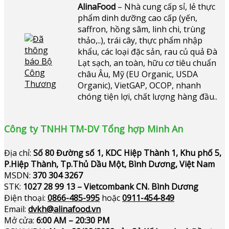
AlinaFood
– Nhà cung cấp sỉ, lẻ thực
phẩm dinh dưỡng cao cấp (yến,
saffron, hồng sâm, linh chi, trùng
thảo,..), trái cây, thực phẩm nhập
khẩu, các loại đặc sản, rau củ quả Đà
Lạt sạch, an toàn, hữu cơ tiêu chuẩn
châu Âu, Mỹ (EU Organic, USDA
Organic), VietGAP, OCOP, nhanh
chóng tiện lợi, chất lượng hàng đầu..
Công ty TNHH TM-DV Tổng hợp Minh An
Địa chỉ:
Số 80 Đường số 1, KDC Hiệp Thành 1, Khu phố 5,
P.Hiệp Thành, Tp.Thủ Dầu Một, Bình Dương, Việt Nam
MSDN:
370 304 3267
STK:
1027 28 99 13 – Vietcombank CN. Bình Dương
Điện thoại:
0866-485-995
hoặc
0911-454-849
Email:
dvkh@alinafood.vn
Mở cửa:
6:00 AM – 20:30 PM