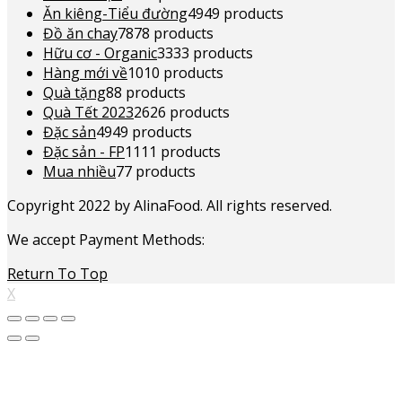
Ăn kiêng-Tiểu đường
49
49 products
Đồ ăn chay
78
78 products
Hữu cơ - Organic
33
33 products
Hàng mới về
10
10 products
Quà tặng
8
8 products
Quà Tết 2023
26
26 products
Đặc sản
49
49 products
Đặc sản - FP
11
11 products
Mua nhiều
7
7 products
Copyright 2022 by AlinaFood. All rights reserved.
We accept Payment Methods:
Return To Top
X