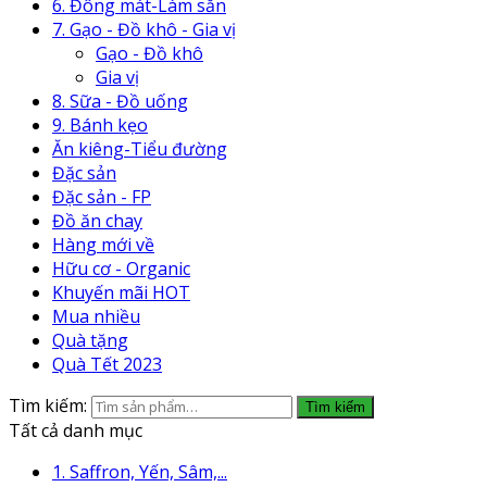
6. Đông mát-Làm sẵn
7. Gạo - Đồ khô - Gia vị
Gạo - Đồ khô
Gia vị
8. Sữa - Đồ uống
9. Bánh kẹo
Ăn kiêng-Tiểu đường
Đặc sản
Đặc sản - FP
Đồ ăn chay
Hàng mới về
Hữu cơ - Organic
Khuyến mãi HOT
Mua nhiều
Quà tặng
Quà Tết 2023
Tìm kiếm:
Tìm kiếm
Tất cả danh mục
1. Saffron, Yến, Sâm,...