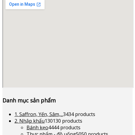
Danh mục sản phẩm
1. Saffron, Yến, Sâm,...
34
34 products
2. Nhập khẩu
130
130 products
Bánh kẹo
44
44 products
Thực phẩm - đồ uống
50
50 products