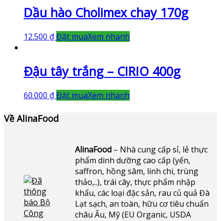
Dầu hào Cholimex chay 170g
12.500
₫
Đặt mua
Xem nhanh
Đậu tây trắng – CIRIO 400g
60.000
₫
Đặt mua
Xem nhanh
Về AlinaFood
AlinaFood
– Nhà cung cấp sỉ, lẻ thực
phẩm dinh dưỡng cao cấp (yến,
saffron, hồng sâm, linh chi, trùng
thảo,..), trái cây, thực phẩm nhập
khẩu, các loại đặc sản, rau củ quả Đà
Lạt sạch, an toàn, hữu cơ tiêu chuẩn
châu Âu, Mỹ (EU Organic, USDA