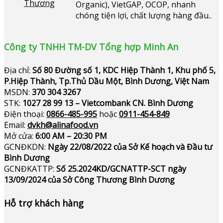
Organic), VietGAP, OCOP, nhanh
chóng tiện lợi, chất lượng hàng đầu..
Công ty TNHH TM-DV Tổng hợp Minh An
Địa chỉ:
Số 80 Đường số 1, KDC Hiệp Thành 1, Khu phố 5,
P.Hiệp Thành, Tp.Thủ Dầu Một, Bình Dương, Việt Nam
MSDN:
370 304 3267
STK:
1027 28 99 13 – Vietcombank CN. Bình Dương
Điện thoại:
0866-485-995
hoặc
0911-454-849
Email:
dvkh@alinafood.vn
Mở cửa:
6:00 AM – 20:30 PM
GCNĐKDN:
Ngày 22/08/2022 của Sở Kế hoạch và Đầu tư
Bình Dương
GCNĐKATTP:
Số 25.2024KD/GCNATTP-SCT ngày
13/09/2024 của Sở Công Thương Bình Dương
Hỗ trợ khách hàng