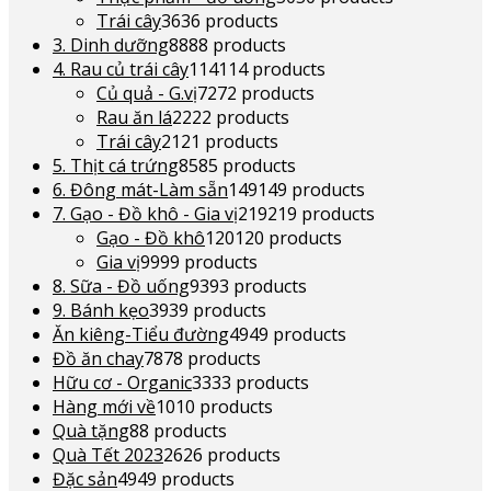
Trái cây
36
36 products
3. Dinh dưỡng
88
88 products
4. Rau củ trái cây
114
114 products
Củ quả - G.vị
72
72 products
Rau ăn lá
22
22 products
Trái cây
21
21 products
5. Thịt cá trứng
85
85 products
6. Đông mát-Làm sẵn
149
149 products
7. Gạo - Đồ khô - Gia vị
219
219 products
Gạo - Đồ khô
120
120 products
Gia vị
99
99 products
8. Sữa - Đồ uống
93
93 products
9. Bánh kẹo
39
39 products
Ăn kiêng-Tiểu đường
49
49 products
Đồ ăn chay
78
78 products
Hữu cơ - Organic
33
33 products
Hàng mới về
10
10 products
Quà tặng
8
8 products
Quà Tết 2023
26
26 products
Đặc sản
49
49 products