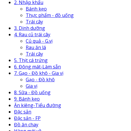
2. Nhập khẩu
Bánh kẹo
Thực phẩm - đồ uống
Trái cây
3. Dinh dưỡng
4. Rau củ trái cây
Củ quả - G.vị
Rau ăn lá
Trái cây
5. Thịt cá trứng
6. Đông mát-Làm sẵn
7. Gạo - Đồ khô - Gia vị
Gạo - Đồ khô
Gia vị
8. Sữa - Đồ uống
9. Bánh kẹo
Ăn kiêng-Tiểu đường
Đặc sản
Đặc sản - FP
Đồ ăn chay