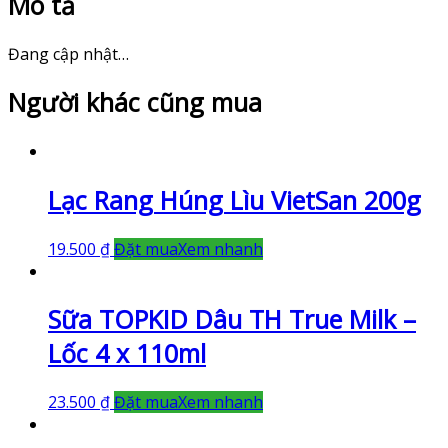
Mô tả
Đang cập nhật…
Người khác cũng mua
Lạc Rang Húng Lìu VietSan 200g
19.500
₫
Đặt mua
Xem nhanh
Sữa TOPKID Dâu TH True Milk –
Lốc 4 x 110ml
23.500
₫
Đặt mua
Xem nhanh