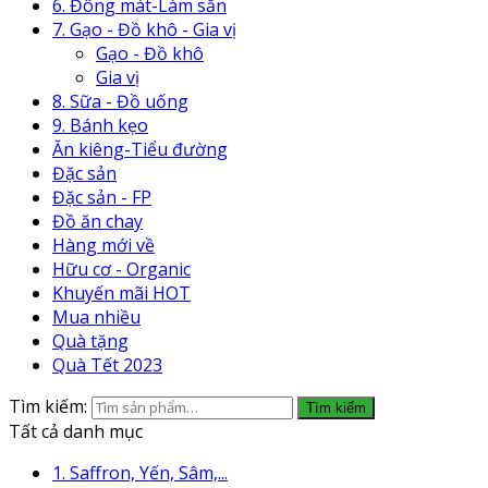
6. Đông mát-Làm sẵn
7. Gạo - Đồ khô - Gia vị
Gạo - Đồ khô
Gia vị
8. Sữa - Đồ uống
9. Bánh kẹo
Ăn kiêng-Tiểu đường
Đặc sản
Đặc sản - FP
Đồ ăn chay
Hàng mới về
Hữu cơ - Organic
Khuyến mãi HOT
Mua nhiều
Quà tặng
Quà Tết 2023
Tìm kiếm:
Tìm kiếm
Tất cả danh mục
1. Saffron, Yến, Sâm,...