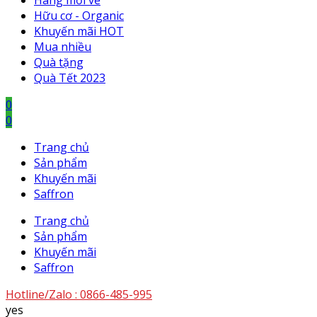
Hàng mới về
Hữu cơ - Organic
Khuyến mãi HOT
Mua nhiều
Quà tặng
Quà Tết 2023
0
0
Trang chủ
Sản phẩm
Khuyến mãi
Saffron
Trang chủ
Sản phẩm
Khuyến mãi
Saffron
Hotline/Zalo :
0866-485-995
yes