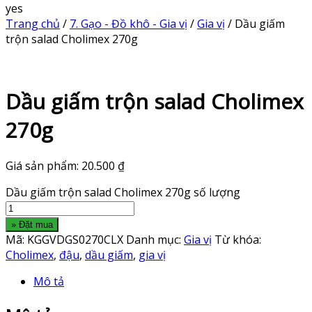
yes
Trang chủ
/
7. Gạo - Đồ khô - Gia vị
/
Gia vị
/ Dầu giấm
trộn salad Cholimex 270g
Dầu giấm trộn salad Cholimex
270g
Giá sản phẩm:
20.500
₫
Dầu giấm trộn salad Cholimex 270g số lượng
» Đặt mua
Mã:
KGGVDGS0270CLX
Danh mục:
Gia vị
Từ khóa:
Cholimex
,
đậu
,
dầu giấm
,
gia vị
Mô tả