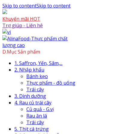
Skip to content
Skip to content
Khuyến mãi HOT
Trợ giúp - Liên hệ
D.Mục Sản phẩm
1. Saffron, Yến, Sâm,...
2. Nhập khẩu
Bánh kẹo
Thực phẩm - đồ uống
Trái cây
3. Dinh dưỡng
4. Rau củ trái cây
Củ quả - G.vị
Rau ăn lá
Trái cây
5. Thịt cá trứng