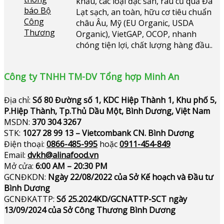
khẩu, các loại đặc sản, rau củ quả Đà
Lạt sạch, an toàn, hữu cơ tiêu chuẩn
châu Âu, Mỹ (EU Organic, USDA
Organic), VietGAP, OCOP, nhanh
chóng tiện lợi, chất lượng hàng đầu..
Công ty TNHH TM-DV Tổng hợp Minh An
Địa chỉ:
Số 80 Đường số 1, KDC Hiệp Thành 1, Khu phố 5,
P.Hiệp Thành, Tp.Thủ Dầu Một, Bình Dương, Việt Nam
MSDN:
370 304 3267
STK:
1027 28 99 13 – Vietcombank CN. Bình Dương
Điện thoại:
0866-485-995
hoặc
0911-454-849
Email:
dvkh@alinafood.vn
Mở cửa:
6:00 AM – 20:30 PM
GCNĐKDN:
Ngày 22/08/2022 của Sở Kế hoạch và Đầu tư
Bình Dương
GCNĐKATTP:
Số 25.2024KD/GCNATTP-SCT ngày
13/09/2024 của Sở Công Thương Bình Dương