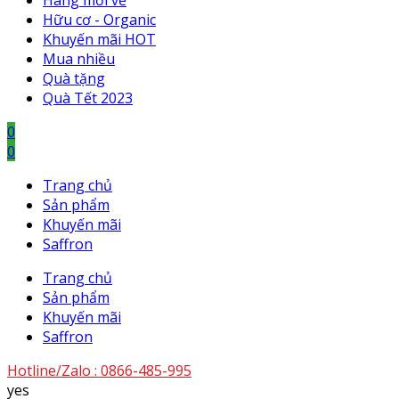
Hàng mới về
Hữu cơ - Organic
Khuyến mãi HOT
Mua nhiều
Quà tặng
Quà Tết 2023
0
0
Trang chủ
Sản phẩm
Khuyến mãi
Saffron
Trang chủ
Sản phẩm
Khuyến mãi
Saffron
Hotline/Zalo :
0866-485-995
yes