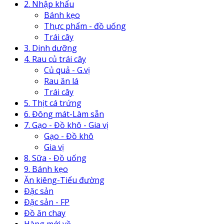
2. Nhập khẩu
Bánh kẹo
Thực phẩm - đồ uống
Trái cây
3. Dinh dưỡng
4. Rau củ trái cây
Củ quả - G.vị
Rau ăn lá
Trái cây
5. Thịt cá trứng
6. Đông mát-Làm sẵn
7. Gạo - Đồ khô - Gia vị
Gạo - Đồ khô
Gia vị
8. Sữa - Đồ uống
9. Bánh kẹo
Ăn kiêng-Tiểu đường
Đặc sản
Đặc sản - FP
Đồ ăn chay