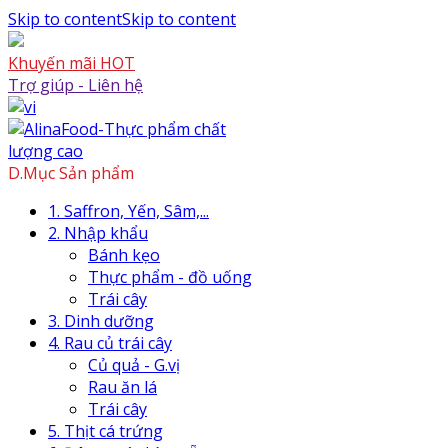
Skip to content
Skip to content
Khuyến mãi HOT
Trợ giúp - Liên hệ
D.Mục Sản phẩm
1. Saffron, Yến, Sâm,...
2. Nhập khẩu
Bánh kẹo
Thực phẩm - đồ uống
Trái cây
3. Dinh dưỡng
4. Rau củ trái cây
Củ quả - G.vị
Rau ăn lá
Trái cây
5. Thịt cá trứng