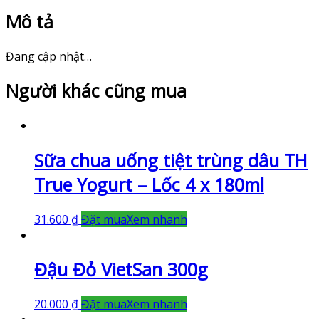
Mô tả
Đang cập nhật…
Người khác cũng mua
Sữa chua uống tiệt trùng dâu TH
True Yogurt – Lốc 4 x 180ml
31.600
₫
Đặt mua
Xem nhanh
Đậu Đỏ VietSan 300g
20.000
₫
Đặt mua
Xem nhanh