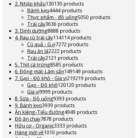
2. Nhập khẩu
130
130 products
Bánh kẹo
44
44 products
Thực phẩm - đồ uống
50
50 products
Trái cây
36
36 products
3. Dinh dưỡng
88
88 products
4. Rau củ trái cây
114
114 products
Củ quả - G.vị
72
72 products
Rau ăn lá
22
22 products
Trái cây
21
21 products
5. Thịt cá trứng
85
85 products
6. Đông mát-Làm sẵn
149
149 products
7. Gạo - Đồ khô - Gia vị
219
219 products
Gạo - Đồ khô
120
120 products
Gia vị
99
99 products
8. Sữa - Đồ uống
93
93 products
9. Bánh kẹo
39
39 products
Ăn kiêng-Tiểu đường
49
49 products
Đồ ăn chay
78
78 products
Hữu cơ - Organic
33
33 products
Hàng mới về
10
10 products