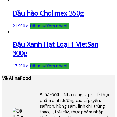
Dầu hào Cholimex 350g
21.900
₫
Đặt mua
Xem nhanh
Đậu Xanh Hạt Loại 1 VietSan
300g
17.200
₫
Đặt mua
Xem nhanh
Về AlinaFood
AlinaFood
– Nhà cung cấp sỉ, lẻ thực
phẩm dinh dưỡng cao cấp (yến,
saffron, hồng sâm, linh chi, trùng
thảo,..), trái cây, thực phẩm nhập