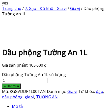
yes
Trang chủ
/
7. Gạo - Đồ khô - Gia vị
/
Gia vị
/ Dầu phộng
Tường An 1L
Dầu phộng Tường An 1L
Giá sản phẩm:
105.600
₫
Dầu phộng Tường An 1L số lượng
» Đặt mua
Mã:
KGGVDDP1L00TAN
Danh mục:
Gia vị
Từ khóa:
đậu
,
đậu phộng
,
gia vị
,
TƯỜNG AN
Mô tả