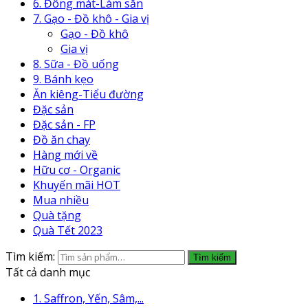
6. Đông mát-Làm sẵn
7. Gạo - Đồ khô - Gia vị
Gạo - Đồ khô
Gia vị
8. Sữa - Đồ uống
9. Bánh kẹo
Ăn kiêng-Tiểu đường
Đặc sản
Đặc sản - FP
Đồ ăn chay
Hàng mới về
Hữu cơ - Organic
Khuyến mãi HOT
Mua nhiều
Quà tặng
Quà Tết 2023
Tìm kiếm:
Tìm kiếm
Tất cả danh mục
1. Saffron, Yến, Sâm,...