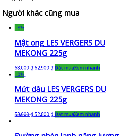
Người khác cũng mua
- 8%
Mật ong LES VERGERS DU
MEKONG 225g
68.000
₫
62.900
₫
Đặt mua
Xem nhanh
- 0%
Mứt dâu LES VERGERS DU
MEKONG 225g
53.000
₫
52.800
₫
Đặt mua
Xem nhanh
Đường phèn lạnh năng lượng