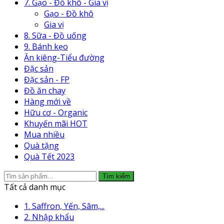
7. Gạo - Đồ khô - Gia vị
Gạo - Đồ khô
Gia vị
8. Sữa - Đồ uống
9. Bánh kẹo
Ăn kiêng-Tiểu đường
Đặc sản
Đặc sản - FP
Đồ ăn chay
Hàng mới về
Hữu cơ - Organic
Khuyến mãi HOT
Mua nhiều
Quà tặng
Quà Tết 2023
Tìm
Tìm kiếm
kiếm:
Tất cả danh mục
1. Saffron, Yến, Sâm,...
2. Nhập khẩu