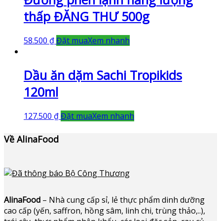
thấp ĐĂNG THƯ 500g
58.500
₫
Đặt mua
Xem nhanh
Dầu ăn dặm Sachi Tropikids
120ml
127.500
₫
Đặt mua
Xem nhanh
Về AlinaFood
AlinaFood
– Nhà cung cấp sỉ, lẻ thực phẩm dinh dưỡng
cao cấp (yến, saffron, hồng sâm, linh chi, trùng thảo,..),