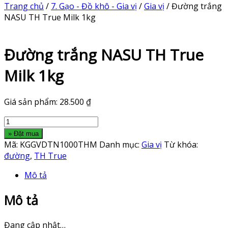
Trang chủ
/
7. Gạo - Đồ khô - Gia vị
/
Gia vị
/ Đường trắng
NASU TH True Milk 1kg
Đường trắng NASU TH True
Milk 1kg
Giá sản phẩm:
28.500
₫
Đường
trắng
» Đặt mua
NASU
Mã:
KGGVDTN1000THM
Danh mục:
Gia vị
Từ khóa:
TH
đường
,
TH True
True
Mô tả
Milk
1kg
Mô tả
số
lượng
Đang cập nhật…