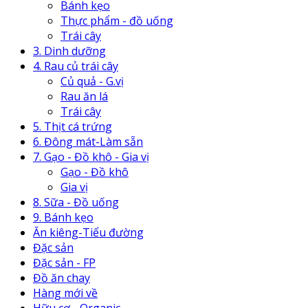
Bánh kẹo
Thực phẩm - đồ uống
Trái cây
3. Dinh dưỡng
4. Rau củ trái cây
Củ quả - G.vị
Rau ăn lá
Trái cây
5. Thịt cá trứng
6. Đông mát-Làm sẵn
7. Gạo - Đồ khô - Gia vị
Gạo - Đồ khô
Gia vị
8. Sữa - Đồ uống
9. Bánh kẹo
Ăn kiêng-Tiểu đường
Đặc sản
Đặc sản - FP
Đồ ăn chay
Hàng mới về