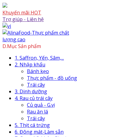
Skip
to
Khuyến mãi HOT
content
Trợ giúp - Liên hệ
Skip
to
content
D.Mục Sản phẩm
1. Saffron, Yến, Sâm,...
2. Nhập khẩu
Bánh kẹo
Thực phẩm - đồ uống
Trái cây
3. Dinh dưỡng
4. Rau củ trái cây
Củ quả - G.vị
Rau ăn lá
Trái cây
5. Thịt cá trứng
6. Đông mát-Làm sẵn