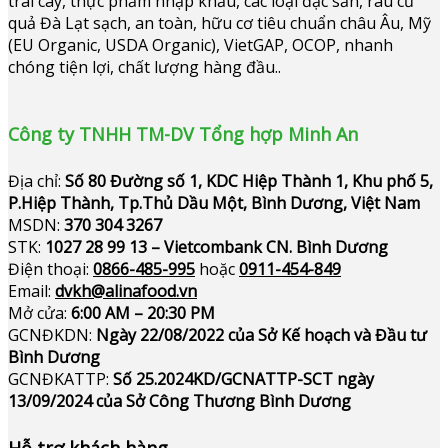
trái cây, thực phẩm nhập khẩu, các loại đặc sản, rau củ
quả Đà Lạt sạch, an toàn, hữu cơ tiêu chuẩn châu Âu, Mỹ
(EU Organic, USDA Organic), VietGAP, OCOP, nhanh
chóng tiện lợi, chất lượng hàng đầu..
Công ty TNHH TM-DV Tổng hợp Minh An
Địa chỉ:
Số 80 Đường số 1, KDC Hiệp Thành 1, Khu phố 5,
P.Hiệp Thành, Tp.Thủ Dầu Một, Bình Dương, Việt Nam
MSDN:
370 304 3267
STK:
1027 28 99 13 – Vietcombank CN. Bình Dương
Điện thoại:
0866-485-995
hoặc
0911-454-849
Email:
dvkh@alinafood.vn
Mở cửa:
6:00 AM – 20:30 PM
GCNĐKDN:
Ngày 22/08/2022 của Sở Kế hoạch và Đầu tư
Bình Dương
GCNĐKATTP:
Số 25.2024KD/GCNATTP-SCT ngày
13/09/2024 của Sở Công Thương Bình Dương
Hỗ trợ khách hàng