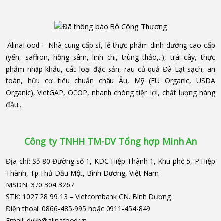
AlinaFood
– Nhà cung cấp sỉ, lẻ thực phẩm dinh dưỡng cao cấp
(yến, saffron, hồng sâm, linh chi, trùng thảo,..), trái cây, thực
phẩm nhập khẩu, các loại đặc sản, rau củ quả Đà Lạt sạch, an
toàn, hữu cơ tiêu chuẩn châu Âu, Mỹ (EU Organic, USDA
Organic), VietGAP, OCOP, nhanh chóng tiện lợi, chất lượng hàng
đầu..
Công ty TNHH TM-DV Tổng hợp Minh An
Địa chỉ:
Số 80 Đường số 1, KDC Hiệp Thành 1, Khu phố 5, P.Hiệp
Thành, Tp.Thủ Dầu Một, Bình Dương, Việt Nam
MSDN:
370 304 3267
STK:
1027 28 99 13 – Vietcombank CN. Bình Dương
Điện thoại:
0866-485-995
hoặc
0911-454-849
Email:
dvkh@alinafood.vn