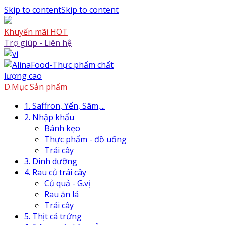
Skip to content
Skip to content
Khuyến mãi HOT
Trợ giúp - Liên hệ
D.Mục Sản phẩm
1. Saffron, Yến, Sâm,...
2. Nhập khẩu
Bánh kẹo
Thực phẩm - đồ uống
Trái cây
3. Dinh dưỡng
4. Rau củ trái cây
Củ quả - G.vị
Rau ăn lá
Trái cây
5. Thịt cá trứng