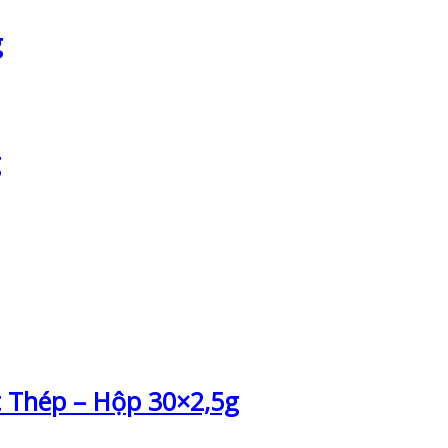
g
g
t Thép – Hộp 30×2,5g