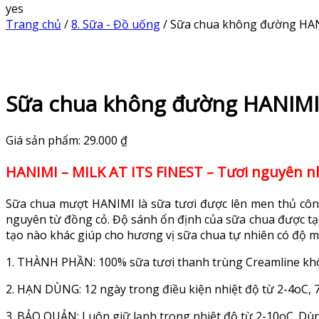
yes
Trang chủ
/
8. Sữa - Đồ uống
/ Sữa chua không đường HA
Sữa chua không đường HANIMI
Giá sản phẩm:
29.000
₫
HANIMI – MILK AT ITS FINEST – Tươi nguyên nh
Sữa chua mượt HANIMI là sữa tươi được lên men thủ công
nguyên từ đồng cỏ. Độ sánh ổn định của sữa chua được tạo
tạo nào khác giúp cho hương vị sữa chua tự nhiên có độ mư
1. THÀNH PHẦN: 100% sữa tươi thanh trùng Creamline kh
2. HẠN DÙNG: 12 ngày trong điều kiện nhiệt độ từ 2-4oC, 7
3. BẢO QUẢN: Luôn giữ lạnh trong nhiệt độ từ 2-10oC. Dù