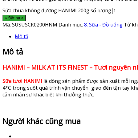
Sữa chua không đường HANIMI 200g số lượng
» Đặt mua
Mã:
SUSUSCK0200HNM
Danh mục:
8. Sữa - Đồ uống
Từ kh
Mô tả
Mô tả
HANIMI – MILK AT ITS FINEST – Tươi nguyên nh
Sữa tươi HANIMI
là dòng sản phẩm được sản xuất mỗi ngày
4*C trong suốt quá trình vận chuyển, giao đến tận tay k
cảm nhận sự khác biệt khi thưởng thức.
Người khác cũng mua