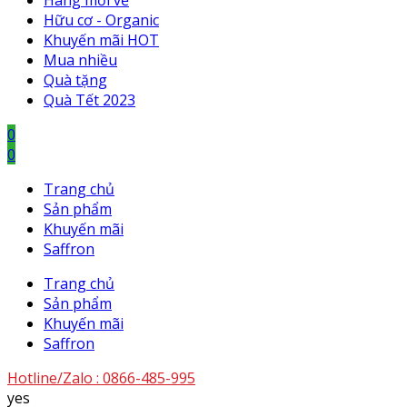
Hàng mới về
Hữu cơ - Organic
Khuyến mãi HOT
Mua nhiều
Quà tặng
Quà Tết 2023
0
0
Trang chủ
Sản phẩm
Khuyến mãi
Saffron
Trang chủ
Sản phẩm
Khuyến mãi
Saffron
Hotline/Zalo :
0866-485-995
yes