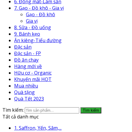
6. Đông mát-Làm sẵn
7. Gạo - Đồ khô - Gia vị
Gạo - Đồ khô
Gia vị
8. Sữa - Đồ uống
9. Bánh kẹo
Ăn kiêng-Tiểu đường
Đặc sản
Đặc sản - FP
Đồ ăn chay
Hàng mới về
Hữu cơ - Organic
Khuyến mãi HOT
Mua nhiều
Quà tặng
Quà Tết 2023
Tìm kiếm:
Tìm kiếm
Tất cả danh mục
1. Saffron, Yến, Sâm,...