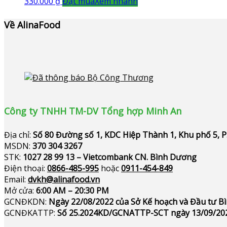
330.000
₫
Đặt mua
Xem nhanh
Về AlinaFood
Công ty TNHH TM-DV Tổng hợp Minh An
Địa chỉ:
Số 80 Đường số 1, KDC Hiệp Thành 1, Khu phố 5, 
MSDN:
370 304 3267
STK:
1027 28 99 13 – Vietcombank CN. Bình Dương
Điện thoại:
0866-485-995
hoặc
0911-454-849
Email:
dvkh@alinafood.vn
Mở cửa:
6:00 AM – 20:30 PM
GCNĐKDN:
Ngày 22/08/2022 của Sở Kế hoạch và Đầu tư 
GCNĐKATTP:
Số 25.2024KD/GCNATTP-SCT ngày 13/09/20