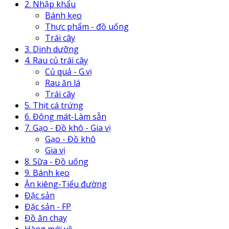
2. Nhập khẩu
Bánh kẹo
Thực phẩm - đồ uống
Trái cây
3. Dinh dưỡng
4. Rau củ trái cây
Củ quả - G.vị
Rau ăn lá
Trái cây
5. Thịt cá trứng
6. Đông mát-Làm sẵn
7. Gạo - Đồ khô - Gia vị
Gạo - Đồ khô
Gia vị
8. Sữa - Đồ uống
9. Bánh kẹo
Ăn kiêng-Tiểu đường
Đặc sản
Đặc sản - FP
Đồ ăn chay