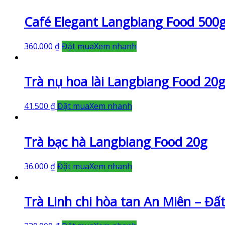
Café Elegant Langbiang Food 500
360.000
₫
Đặt mua
Xem nhanh
Trà nụ hoa lài Langbiang Food 20
41.500
₫
Đặt mua
Xem nhanh
Trà bạc hà Langbiang Food 20g
36.000
₫
Đặt mua
Xem nhanh
Trà Linh chi hòa tan An Miên – Đấ