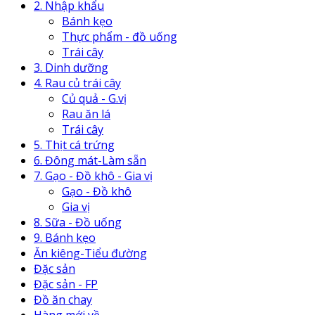
2. Nhập khẩu
Bánh kẹo
Thực phẩm - đồ uống
Trái cây
3. Dinh dưỡng
4. Rau củ trái cây
Củ quả - G.vị
Rau ăn lá
Trái cây
5. Thịt cá trứng
6. Đông mát-Làm sẵn
7. Gạo - Đồ khô - Gia vị
Gạo - Đồ khô
Gia vị
8. Sữa - Đồ uống
9. Bánh kẹo
Ăn kiêng-Tiểu đường
Đặc sản
Đặc sản - FP
Đồ ăn chay