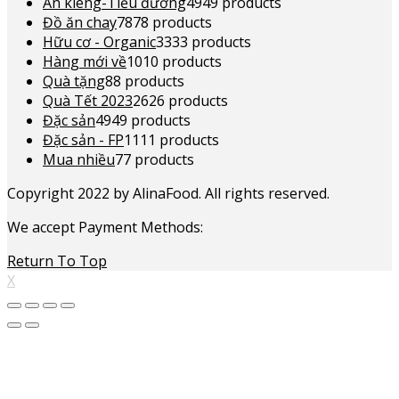
Ăn kiêng-Tiểu đường
49
49 products
Đồ ăn chay
78
78 products
Hữu cơ - Organic
33
33 products
Hàng mới về
10
10 products
Quà tặng
8
8 products
Quà Tết 2023
26
26 products
Đặc sản
49
49 products
Đặc sản - FP
11
11 products
Mua nhiều
7
7 products
Copyright 2022 by AlinaFood. All rights reserved.
We accept Payment Methods:
Return To Top
X