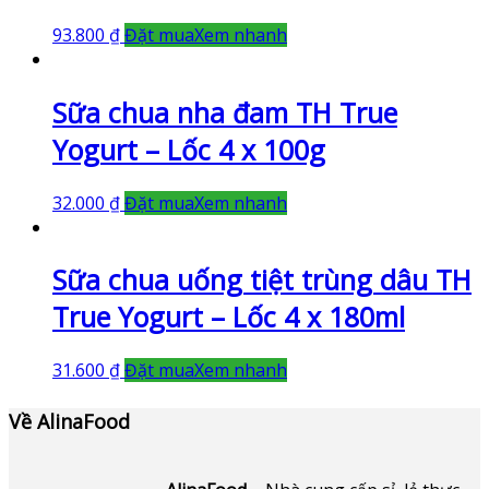
93.800
₫
Đặt mua
Xem nhanh
Sữa chua nha đam TH True
Yogurt – Lốc 4 x 100g
32.000
₫
Đặt mua
Xem nhanh
Sữa chua uống tiệt trùng dâu TH
True Yogurt – Lốc 4 x 180ml
31.600
₫
Đặt mua
Xem nhanh
Về AlinaFood