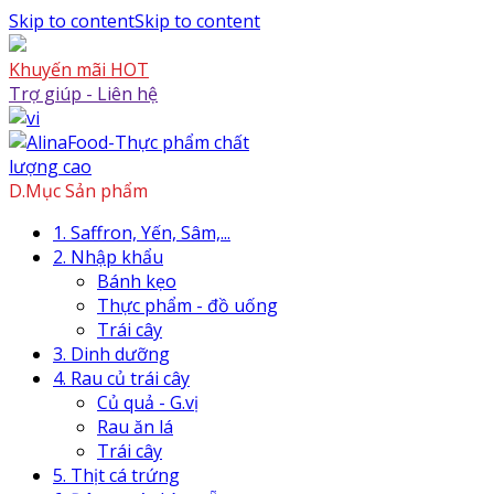
Skip to content
Skip to content
Khuyến mãi HOT
Trợ giúp - Liên hệ
D.Mục Sản phẩm
1. Saffron, Yến, Sâm,...
2. Nhập khẩu
Bánh kẹo
Thực phẩm - đồ uống
Trái cây
3. Dinh dưỡng
4. Rau củ trái cây
Củ quả - G.vị
Rau ăn lá
Trái cây
5. Thịt cá trứng