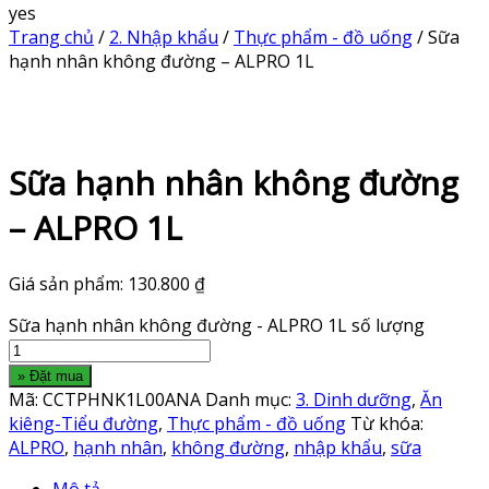
yes
Trang chủ
/
2. Nhập khẩu
/
Thực phẩm - đồ uống
/ Sữa
hạnh nhân không đường – ALPRO 1L
Sữa hạnh nhân không đường
– ALPRO 1L
Giá sản phẩm:
130.800
₫
Sữa hạnh nhân không đường - ALPRO 1L số lượng
» Đặt mua
Mã:
CCTPHNK1L00ANA
Danh mục:
3. Dinh dưỡng
,
Ăn
kiêng-Tiểu đường
,
Thực phẩm - đồ uống
Từ khóa:
ALPRO
,
hạnh nhân
,
không đường
,
nhập khẩu
,
sữa