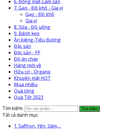
6. Đông mát-Làm sẵn
7. Gạo - Đồ khô - Gia vị
Gạo - Đồ khô
Gia vị
8. Sữa - Đồ uống
9. Bánh kẹo
Ăn kiêng-Tiểu đường
Đặc sản
Đặc sản - FP
Đồ ăn chay
Hàng mới về
Hữu cơ - Organic
Khuyến mãi HOT
Mua nhiều
Quà tặng
Quà Tết 2023
Tìm kiếm:
Tìm kiếm
Tất cả danh mục
1. Saffron, Yến, Sâm,...