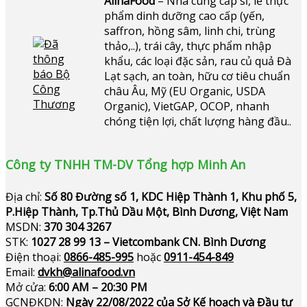
AlinaFood
– Nhà cung cấp sỉ, lẻ thực
phẩm dinh dưỡng cao cấp (yến,
saffron, hồng sâm, linh chi, trùng
thảo,..), trái cây, thực phẩm nhập
khẩu, các loại đặc sản, rau củ quả Đà
Lạt sạch, an toàn, hữu cơ tiêu chuẩn
châu Âu, Mỹ (EU Organic, USDA
Organic), VietGAP, OCOP, nhanh
chóng tiện lợi, chất lượng hàng đầu..
Công ty TNHH TM-DV Tổng hợp Minh An
Địa chỉ:
Số 80 Đường số 1, KDC Hiệp Thành 1, Khu phố 5,
P.Hiệp Thành, Tp.Thủ Dầu Một, Bình Dương, Việt Nam
MSDN:
370 304 3267
STK:
1027 28 99 13 – Vietcombank CN. Bình Dương
Điện thoại:
0866-485-995
hoặc
0911-454-849
Email:
dvkh@alinafood.vn
Mở cửa:
6:00 AM – 20:30 PM
GCNĐKDN:
Ngày 22/08/2022 của Sở Kế hoạch và Đầu tư