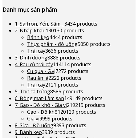
Danh mục sản phẩm
1. Saffron, Yến, Sâm,...
34
34 products
2. Nhập khẩu
130
130 products
Bánh kẹo
44
44 products
Thực phẩm - đồ uống
50
50 products
Trái cây
36
36 products
3. Dinh dưỡng
88
88 products
4. Rau củ trái cây
114
114 products
Củ quả - G.vị
72
72 products
Rau ăn lá
22
22 products
Trái cây
21
21 products
5. Thịt cá trứng
85
85 products
6. Đông mát-Làm sẵn
149
149 products
7. Gạo - Đồ khô - Gia vị
219
219 products
Gạo - Đồ khô
120
120 products
Gia vị
99
99 products
8. Sữa - Đồ uống
93
93 products
9. Bánh kẹo
39
39 products