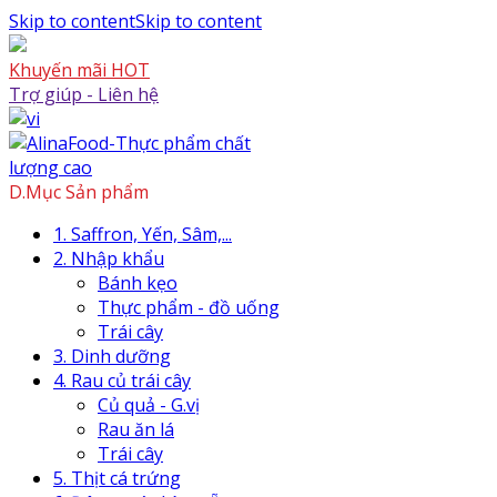
Skip to content
Skip to content
Khuyến mãi HOT
Trợ giúp - Liên hệ
D.Mục Sản phẩm
1. Saffron, Yến, Sâm,...
2. Nhập khẩu
Bánh kẹo
Thực phẩm - đồ uống
Trái cây
3. Dinh dưỡng
4. Rau củ trái cây
Củ quả - G.vị
Rau ăn lá
Trái cây
5. Thịt cá trứng