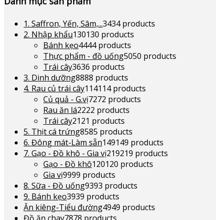
Danh mục sản phẩm
1. Saffron, Yến, Sâm,...
34
34 products
2. Nhập khẩu
130
130 products
Bánh kẹo
44
44 products
Thực phẩm - đồ uống
50
50 products
Trái cây
36
36 products
3. Dinh dưỡng
88
88 products
4. Rau củ trái cây
114
114 products
Củ quả - G.vị
72
72 products
Rau ăn lá
22
22 products
Trái cây
21
21 products
5. Thịt cá trứng
85
85 products
6. Đông mát-Làm sẵn
149
149 products
7. Gạo - Đồ khô - Gia vị
219
219 products
Gạo - Đồ khô
120
120 products
Gia vị
99
99 products
8. Sữa - Đồ uống
93
93 products
9. Bánh kẹo
39
39 products
Ăn kiêng-Tiểu đường
49
49 products
Đồ ăn chay
78
78 products