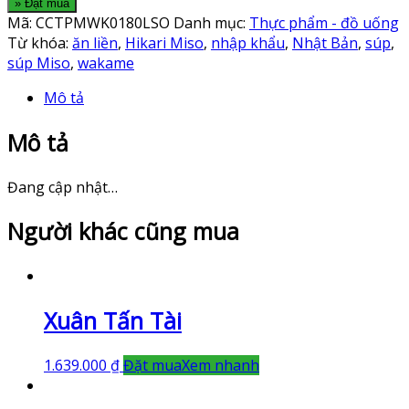
» Đặt mua
Mã:
CCTPMWK0180LSO
Danh mục:
Thực phẩm - đồ uống
Từ khóa:
ăn liền
,
Hikari Miso
,
nhập khẩu
,
Nhật Bản
,
súp
,
súp Miso
,
wakame
Mô tả
Mô tả
Đang cập nhật…
Người khác cũng mua
Xuân Tấn Tài
1.639.000
₫
Đặt mua
Xem nhanh