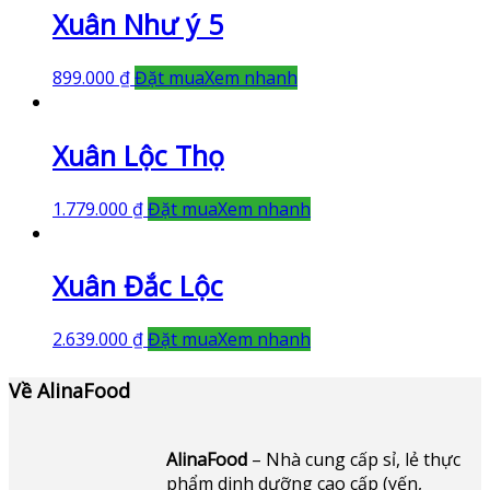
Xuân Như ý 5
899.000
₫
Đặt mua
Xem nhanh
Xuân Lộc Thọ
1.779.000
₫
Đặt mua
Xem nhanh
Xuân Đắc Lộc
2.639.000
₫
Đặt mua
Xem nhanh
Về AlinaFood
AlinaFood
– Nhà cung cấp sỉ, lẻ thực
phẩm dinh dưỡng cao cấp (yến,