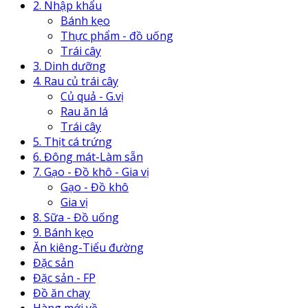
2. Nhập khẩu
Bánh kẹo
Thực phẩm - đồ uống
Trái cây
3. Dinh dưỡng
4. Rau củ trái cây
Củ quả - G.vị
Rau ăn lá
Trái cây
5. Thịt cá trứng
6. Đông mát-Làm sẵn
7. Gạo - Đồ khô - Gia vị
Gạo - Đồ khô
Gia vị
8. Sữa - Đồ uống
9. Bánh kẹo
Ăn kiêng-Tiểu đường
Đặc sản
Đặc sản - FP
Đồ ăn chay