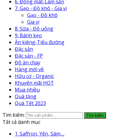
6. Đông mát-Làm sẵn
7. Gạo - Đồ khô - Gia vị
Gạo - Đồ khô
Gia vị
8. Sữa - Đồ uống
9. Bánh kẹo
Ăn kiêng-Tiểu đường
Đặc sản
Đặc sản - FP
Đồ ăn chay
Hàng mới về
Hữu cơ - Organic
Khuyến mãi HOT
Mua nhiều
Quà tặng
Quà Tết 2023
Tìm kiếm:
Tìm kiếm
Tất cả danh mục
1. Saffron, Yến, Sâm,...