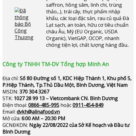
saffron, hồng sâm, linh chi, trùng
thảo,..), trái cây, thực phẩm nhập
khẩu, các loại đặc sản, rau củ quả Đà
Lạt sạch, an toàn, hữu cơ tiêu chuẩn
châu Âu, Mỹ (EU Organic, USDA
Organic), VietGAP, OCOP, nhanh
chóng tiện lợi, chất lượng hàng đầu..
Công ty TNHH TM-DV Tổng hợp Minh An
Địa chỉ:
Số 80 Đường số 1, KDC Hiệp Thành 1, Khu phố 5,
P.Hiệp Thành, Tp.Thủ Dầu Một, Bình Dương, Việt Nam
MSDN:
370 304 3267
STK:
1027 28 99 13 – Vietcombank CN. Bình Dương
Điện thoại:
0866-485-995
hoặc
0911-454-849
Email:
dvkh@alinafood.vn
Mở cửa:
6:00 AM – 20:30 PM
GCNĐKDN:
Ngày 22/08/2022 của Sở Kế hoạch và Đầu tư
Bình Dương