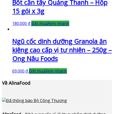
Bột cần tây Quảng Thanh – Hộp
15 gói x 3g
180.000
₫
Đặt mua
Xem nhanh
Ngũ cốc dinh dưỡng Granola ăn
kiêng cao cấp vị tự nhiên – 250g –
Ong Nâu Foods
69.000
₫
Đặt mua
Xem nhanh
Về AlinaFood