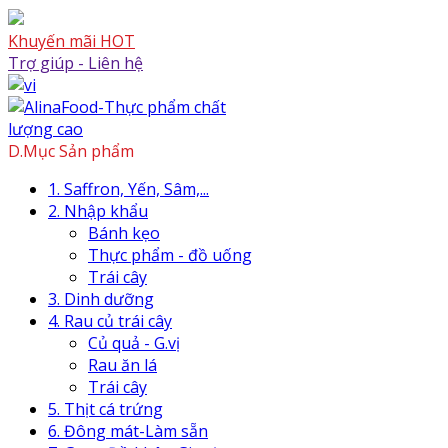
Skip
to
Khuyến mãi HOT
content
Trợ giúp - Liên hệ
Skip
to
content
D.Mục Sản phẩm
1. Saffron, Yến, Sâm,...
2. Nhập khẩu
Bánh kẹo
Thực phẩm - đồ uống
Trái cây
3. Dinh dưỡng
4. Rau củ trái cây
Củ quả - G.vị
Rau ăn lá
Trái cây
5. Thịt cá trứng
6. Đông mát-Làm sẵn