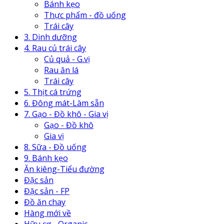
Bánh kẹo
Thực phẩm - đồ uống
Trái cây
3. Dinh dưỡng
4. Rau củ trái cây
Củ quả - G.vị
Rau ăn lá
Trái cây
5. Thịt cá trứng
6. Đông mát-Làm sẵn
7. Gạo - Đồ khô - Gia vị
Gạo - Đồ khô
Gia vị
8. Sữa - Đồ uống
9. Bánh kẹo
Ăn kiêng-Tiểu đường
Đặc sản
Đặc sản - FP
Đồ ăn chay
Hàng mới về