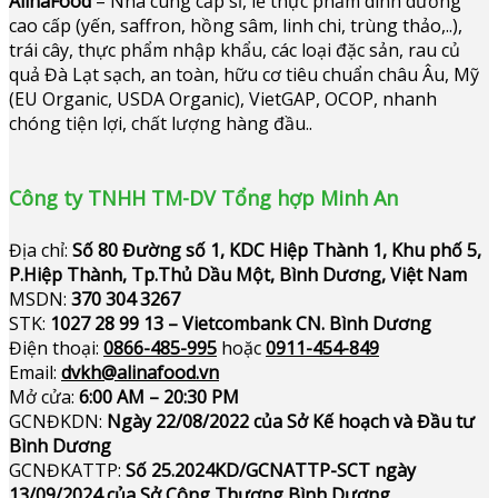
AlinaFood
– Nhà cung cấp sỉ, lẻ thực phẩm dinh dưỡng
cao cấp (yến, saffron, hồng sâm, linh chi, trùng thảo,..),
trái cây, thực phẩm nhập khẩu, các loại đặc sản, rau củ
quả Đà Lạt sạch, an toàn, hữu cơ tiêu chuẩn châu Âu, Mỹ
(EU Organic, USDA Organic), VietGAP, OCOP, nhanh
chóng tiện lợi, chất lượng hàng đầu..
Công ty TNHH TM-DV Tổng hợp Minh An
Địa chỉ:
Số 80 Đường số 1, KDC Hiệp Thành 1, Khu phố 5,
P.Hiệp Thành, Tp.Thủ Dầu Một, Bình Dương, Việt Nam
MSDN:
370 304 3267
STK:
1027 28 99 13 – Vietcombank CN. Bình Dương
Điện thoại:
0866-485-995
hoặc
0911-454-849
Email:
dvkh@alinafood.vn
Mở cửa:
6:00 AM – 20:30 PM
GCNĐKDN:
Ngày 22/08/2022 của Sở Kế hoạch và Đầu tư
Bình Dương
GCNĐKATTP:
Số 25.2024KD/GCNATTP-SCT ngày
13/09/2024 của Sở Công Thương Bình Dương