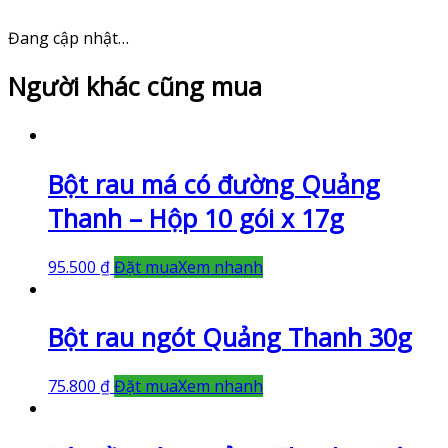
BOEUN
JUJUBE
Đang cập nhật…
-
250g
Người khác cũng mua
số
lượng
Bột rau má có đường Quảng
Thanh – Hộp 10 gói x 17g
95.500
₫
Đặt mua
Xem nhanh
Bột rau ngót Quảng Thanh 30g
75.800
₫
Đặt mua
Xem nhanh