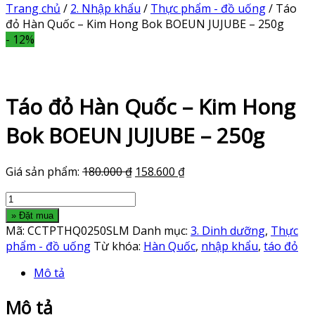
Trang chủ
/
2. Nhập khẩu
/
Thực phẩm - đồ uống
/ Táo
đỏ Hàn Quốc – Kim Hong Bok BOEUN JUJUBE – 250g
- 12%
Táo đỏ Hàn Quốc – Kim Hong
Bok BOEUN JUJUBE – 250g
Giá sản phẩm:
180.000
₫
158.600
₫
Táo
đỏ
» Đặt mua
Hàn
Mã:
CCTPTHQ0250SLM
Danh mục:
3. Dinh dưỡng
,
Thực
Quốc
phẩm - đồ uống
Từ khóa:
Hàn Quốc
,
nhập khẩu
,
táo đỏ
-
Mô tả
Kim
Hong
Mô tả
Bok