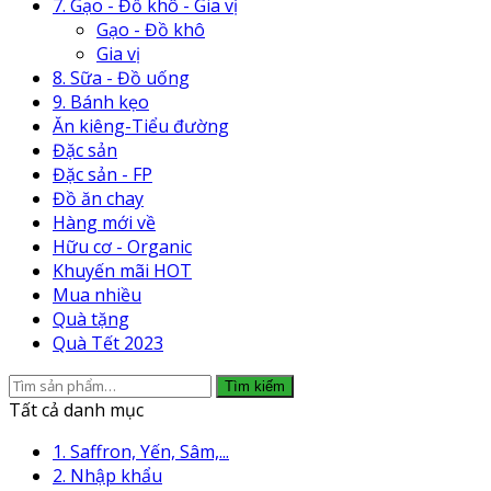
7. Gạo - Đồ khô - Gia vị
Gạo - Đồ khô
Gia vị
8. Sữa - Đồ uống
9. Bánh kẹo
Ăn kiêng-Tiểu đường
Đặc sản
Đặc sản - FP
Đồ ăn chay
Hàng mới về
Hữu cơ - Organic
Khuyến mãi HOT
Mua nhiều
Quà tặng
Quà Tết 2023
Tìm
Tìm kiếm
kiếm:
Tất cả danh mục
1. Saffron, Yến, Sâm,...
2. Nhập khẩu