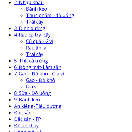
2. Nhập khẩu
Bánh kẹo
Thực phẩm - đồ uống
Trái cây
3. Dinh dưỡng
4. Rau củ trái cây
Củ quả - G.vị
Rau ăn lá
Trái cây
5. Thịt cá trứng
6. Đông mát-Làm sẵn
7. Gạo - Đồ khô - Gia vị
Gạo - Đồ khô
Gia vị
8. Sữa - Đồ uống
9. Bánh kẹo
Ăn kiêng-Tiểu đường
Đặc sản
Đặc sản - FP
Đồ ăn chay