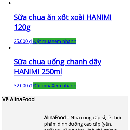
Sữa chua ăn xốt xoài HANIMI
120g
25.000
₫
Đặt mua
Xem nhanh
Sữa chua uống chanh dây
HANIMI 250ml
32.000
₫
Đặt mua
Xem nhanh
Về AlinaFood
AlinaFood
– Nhà cung cấp sỉ, lẻ thực
phẩm dinh dưỡng cao cấp (yến,