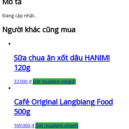
Mô tả
Đang cập nhật…
Người khác cũng mua
Sữa chua ăn xốt dâu HANIMI
120g
32.000
₫
Đặt mua
Xem nhanh
Café Original Langbiang Food
500g
169.000
₫
Đặt mua
Xem nhanh