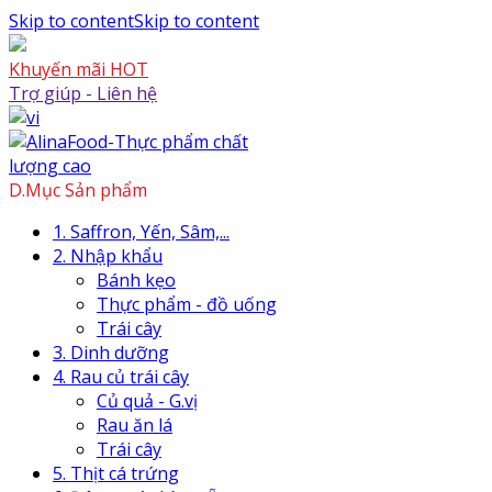
Skip to content
Skip to content
Khuyến mãi HOT
Trợ giúp - Liên hệ
D.Mục Sản phẩm
1. Saffron, Yến, Sâm,...
2. Nhập khẩu
Bánh kẹo
Thực phẩm - đồ uống
Trái cây
3. Dinh dưỡng
4. Rau củ trái cây
Củ quả - G.vị
Rau ăn lá
Trái cây
5. Thịt cá trứng