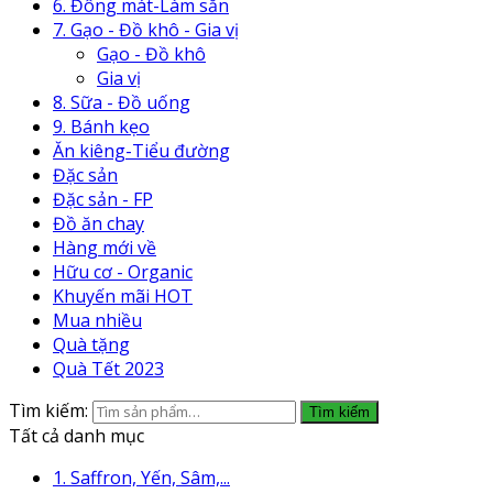
6. Đông mát-Làm sẵn
7. Gạo - Đồ khô - Gia vị
Gạo - Đồ khô
Gia vị
8. Sữa - Đồ uống
9. Bánh kẹo
Ăn kiêng-Tiểu đường
Đặc sản
Đặc sản - FP
Đồ ăn chay
Hàng mới về
Hữu cơ - Organic
Khuyến mãi HOT
Mua nhiều
Quà tặng
Quà Tết 2023
Tìm kiếm:
Tìm kiếm
Tất cả danh mục
1. Saffron, Yến, Sâm,...