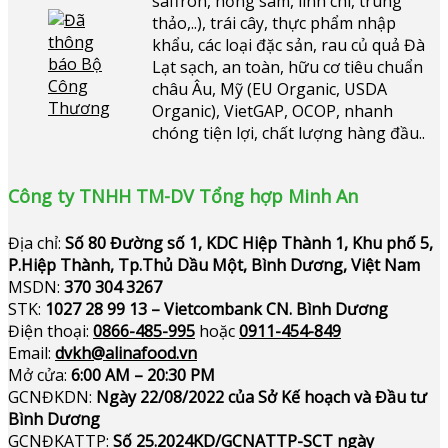
saffron, hồng sâm, linh chi, trùng
thảo,..), trái cây, thực phẩm nhập
khẩu, các loại đặc sản, rau củ quả Đà
Lạt sạch, an toàn, hữu cơ tiêu chuẩn
châu Âu, Mỹ (EU Organic, USDA
Organic), VietGAP, OCOP, nhanh
chóng tiện lợi, chất lượng hàng đầu..
Công ty TNHH TM-DV Tổng hợp Minh An
Địa chỉ:
Số 80 Đường số 1, KDC Hiệp Thành 1, Khu phố 5,
P.Hiệp Thành, Tp.Thủ Dầu Một, Bình Dương, Việt Nam
MSDN:
370 304 3267
STK:
1027 28 99 13 – Vietcombank CN. Bình Dương
Điện thoại:
0866-485-995
hoặc
0911-454-849
Email:
dvkh@alinafood.vn
Mở cửa:
6:00 AM – 20:30 PM
GCNĐKDN:
Ngày 22/08/2022 của Sở Kế hoạch và Đầu tư
Bình Dương
GCNĐKATTP:
Số 25.2024KD/GCNATTP-SCT ngày