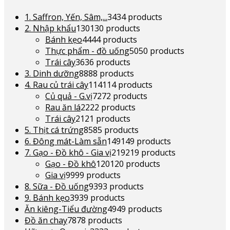
1. Saffron, Yến, Sâm,...
34
34 products
2. Nhập khẩu
130
130 products
Bánh kẹo
44
44 products
Thực phẩm - đồ uống
50
50 products
Trái cây
36
36 products
3. Dinh dưỡng
88
88 products
4. Rau củ trái cây
114
114 products
Củ quả - G.vị
72
72 products
Rau ăn lá
22
22 products
Trái cây
21
21 products
5. Thịt cá trứng
85
85 products
6. Đông mát-Làm sẵn
149
149 products
7. Gạo - Đồ khô - Gia vị
219
219 products
Gạo - Đồ khô
120
120 products
Gia vị
99
99 products
8. Sữa - Đồ uống
93
93 products
9. Bánh kẹo
39
39 products
Ăn kiêng-Tiểu đường
49
49 products
Đồ ăn chay
78
78 products