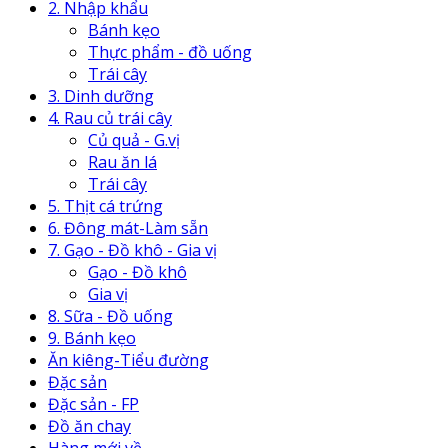
2. Nhập khẩu
Bánh kẹo
Thực phẩm - đồ uống
Trái cây
3. Dinh dưỡng
4. Rau củ trái cây
Củ quả - G.vị
Rau ăn lá
Trái cây
5. Thịt cá trứng
6. Đông mát-Làm sẵn
7. Gạo - Đồ khô - Gia vị
Gạo - Đồ khô
Gia vị
8. Sữa - Đồ uống
9. Bánh kẹo
Ăn kiêng-Tiểu đường
Đặc sản
Đặc sản - FP
Đồ ăn chay