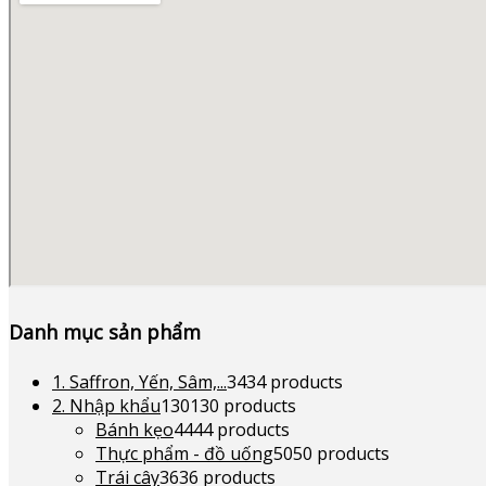
Danh mục sản phẩm
1. Saffron, Yến, Sâm,...
34
34 products
2. Nhập khẩu
130
130 products
Bánh kẹo
44
44 products
Thực phẩm - đồ uống
50
50 products
Trái cây
36
36 products