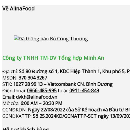
Về AlinaFood
Công ty TNHH TM-DV Tổng hợp Minh An
Địa chỉ:
Số 80 Đường số 1, KDC Hiệp Thành 1, Khu phố 5, 
MSDN:
370 304 3267
STK:
1027 28 99 13 – Vietcombank CN. Bình Dương
Điện thoại:
0866-485-995
hoặc
0911-454-849
Email:
dvkh@alinafood.vn
Mở cửa:
6:00 AM – 20:30 PM
GCNĐKDN:
Ngày 22/08/2022 của Sở Kế hoạch và Đầu tư 
GCNĐKATTP:
Số 25.2024KD/GCNATTP-SCT ngày 13/09/20
Hỗ trợ khách hàng