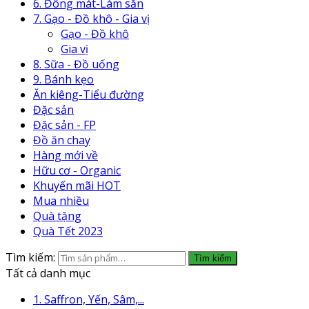
6. Đông mát-Làm sẵn
7. Gạo - Đồ khô - Gia vị
Gạo - Đồ khô
Gia vị
8. Sữa - Đồ uống
9. Bánh kẹo
Ăn kiêng-Tiểu đường
Đặc sản
Đặc sản - FP
Đồ ăn chay
Hàng mới về
Hữu cơ - Organic
Khuyến mãi HOT
Mua nhiều
Quà tặng
Quà Tết 2023
Tìm kiếm:
Tìm kiếm
Tất cả danh mục
1. Saffron, Yến, Sâm,...