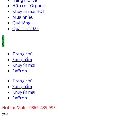
Hàng mới về
Hữu cơ - Organic
Khuyến mãi HOT
Mua nhiều
Quà tặng
Quà Tết 2023
0
0
Trang chủ
Sản phẩm
Khuyến mãi
Saffron
Trang chủ
Sản phẩm
Khuyến mãi
Saffron
Hotline/Zalo :
0866-485-995
yes