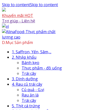
Skip to content
Skip to content
Khuyến mãi HOT
Trợ giúp - Liên hệ
D.Mục Sản phẩm
1. Saffron, Yến, Sâm,...
2. Nhập khẩu
Bánh kẹo
Thực phẩm - đồ uống
Trái cây
3. Dinh dưỡng
4. Rau củ trái cây
Củ quả - G.vị
Rau ăn lá
Trái cây
5. Thịt cá trứng