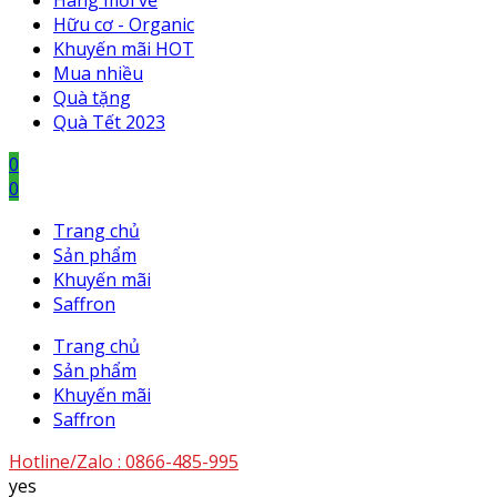
Hàng mới về
Hữu cơ - Organic
Khuyến mãi HOT
Mua nhiều
Quà tặng
Quà Tết 2023
0
0
Trang chủ
Sản phẩm
Khuyến mãi
Saffron
Trang chủ
Sản phẩm
Khuyến mãi
Saffron
Hotline/Zalo :
0866-485-995
yes