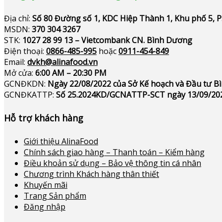
Địa chỉ:
Số 80 Đường số 1, KDC Hiệp Thành 1, Khu phố 5, 
MSDN:
370 304 3267
STK:
1027 28 99 13 – Vietcombank CN. Bình Dương
Điện thoại:
0866-485-995
hoặc
0911-454-849
Email:
dvkh@alinafood.vn
Mở cửa:
6:00 AM – 20:30 PM
GCNĐKDN:
Ngày 22/08/2022 của Sở Kế hoạch và Đầu tư 
GCNĐKATTP:
Số 25.2024KD/GCNATTP-SCT ngày 13/09/20
Hỗ trợ khách hàng
Giới thiệu AlinaFood
Chính sách giao hàng – Thanh toán – Kiểm hàng
Điều khoản sử dụng – Bảo vệ thông tin cá nhân
Chương trình Khách hàng thân thiết
Khuyến mãi
Trang Sản phẩm
Đăng nhập