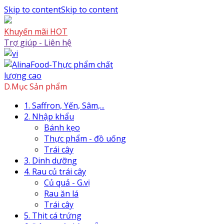
Skip to content
Skip to content
Khuyến mãi HOT
Trợ giúp - Liên hệ
D.Mục Sản phẩm
1. Saffron, Yến, Sâm,...
2. Nhập khẩu
Bánh kẹo
Thực phẩm - đồ uống
Trái cây
3. Dinh dưỡng
4. Rau củ trái cây
Củ quả - G.vị
Rau ăn lá
Trái cây
5. Thịt cá trứng