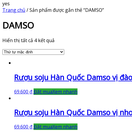
yes
Trang chủ
/ Sản phẩm được gắn thẻ “DAMSO”
DAMSO
Hiển thị tất cả 4 kết quả
Rượu soju Hàn Quốc Damso vị đà
69.600
₫
Đặt mua
Xem nhanh
Rượu soju Hàn Quốc Damso vị nh
69.600
₫
Đặt mua
Xem nhanh