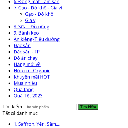
6. Đông mát-Làm sẵn
7. Gạo - Đồ khô - Gia vị
Gạo - Đồ khô
Gia vị
8. Sữa - Đồ uống
9. Bánh kẹo
Ăn kiêng-Tiểu đường
Đặc sản
Đặc sản - FP
Đồ ăn chay
Hàng mới về
Hữu cơ - Organic
Khuyến mãi HOT
Mua nhiều
Quà tặng
Quà Tết 2023
Tìm kiếm:
Tìm kiếm
Tất cả danh mục
1. Saffron, Yến, Sâm,...