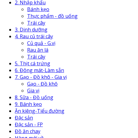
2. Nhập khẩu
Bánh kẹo
Thực phẩm - đồ uống
Trái cây
3. Dinh dưỡng
4. Rau củ trái cây
Củ quả - G.vị
Rau ăn lá
Trái cây
5. Thịt cá trứng
6. Đông mát-Làm sẵn
7. Gạo - Đồ khô - Gia vị
Gạo - Đồ khô
Gia vị
8. Sữa - Đồ uống
9. Bánh kẹo
Ăn kiêng-Tiểu đường
Đặc sản
Đặc sản - FP
Đồ ăn chay