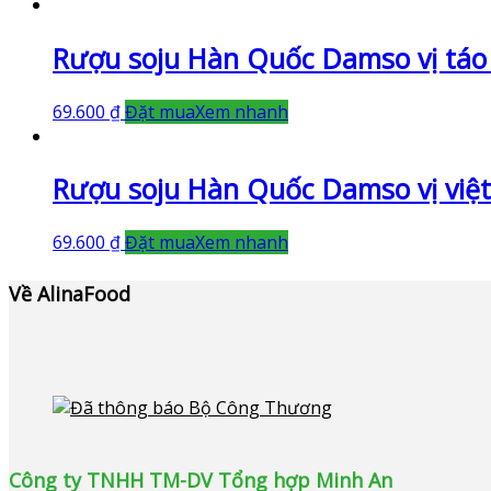
Rượu soju Hàn Quốc Damso vị táo
69.600
₫
Đặt mua
Xem nhanh
Rượu soju Hàn Quốc Damso vị việ
69.600
₫
Đặt mua
Xem nhanh
Về AlinaFood
Công ty TNHH TM-DV Tổng hợp Minh An