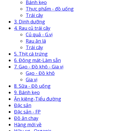
Bánh kẹo
Thực phẩm - đồ uống
Trái cây
3. Dinh dưỡng
4. Rau củ trái cây
Củ quả - G.vị
Rau ăn lá
Trái cây
5. Thịt cá trứng
6. Đông mát-Làm sẵn
7. Gạo - Đồ khô - Gia vị
Gạo - Đồ khô
Gia vị
8. Sữa - Đồ uống
9. Bánh kẹo
Ăn kiêng-Tiểu đường
Đặc sản
Đặc sản - FP
Đồ ăn chay
Hàng mới về