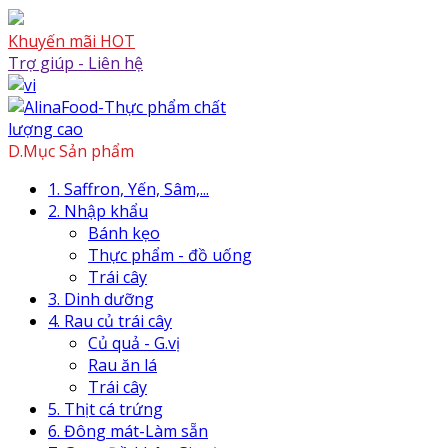
Skip
to
Khuyến mãi HOT
content
Trợ giúp - Liên hệ
Skip
to
content
D.Mục Sản phẩm
1. Saffron, Yến, Sâm,...
2. Nhập khẩu
Bánh kẹo
Thực phẩm - đồ uống
Trái cây
3. Dinh dưỡng
4. Rau củ trái cây
Củ quả - G.vị
Rau ăn lá
Trái cây
5. Thịt cá trứng
6. Đông mát-Làm sẵn