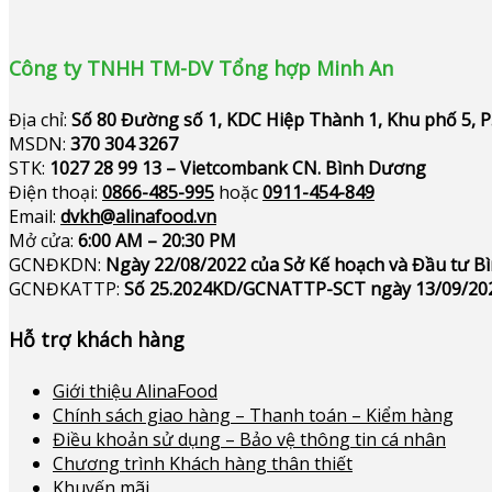
Công ty TNHH TM-DV Tổng hợp Minh An
Địa chỉ:
Số 80 Đường số 1, KDC Hiệp Thành 1, Khu phố 5, 
MSDN:
370 304 3267
STK:
1027 28 99 13 – Vietcombank CN. Bình Dương
Điện thoại:
0866-485-995
hoặc
0911-454-849
Email:
dvkh@alinafood.vn
Mở cửa:
6:00 AM – 20:30 PM
GCNĐKDN:
Ngày 22/08/2022 của Sở Kế hoạch và Đầu tư 
GCNĐKATTP:
Số 25.2024KD/GCNATTP-SCT ngày 13/09/20
Hỗ trợ khách hàng
Giới thiệu AlinaFood
Chính sách giao hàng – Thanh toán – Kiểm hàng
Điều khoản sử dụng – Bảo vệ thông tin cá nhân
Chương trình Khách hàng thân thiết
Khuyến mãi