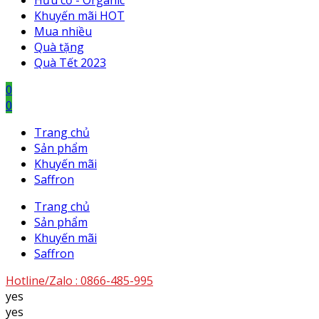
Hữu cơ - Organic
Khuyến mãi HOT
Mua nhiều
Quà tặng
Quà Tết 2023
0
0
Trang chủ
Sản phẩm
Khuyến mãi
Saffron
Trang chủ
Sản phẩm
Khuyến mãi
Saffron
Hotline/Zalo :
0866-485-995
yes
yes