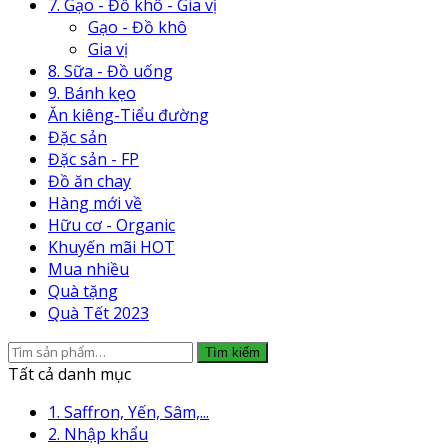
7. Gạo - Đồ khô - Gia vị
Gạo - Đồ khô
Gia vị
8. Sữa - Đồ uống
9. Bánh kẹo
Ăn kiêng-Tiểu đường
Đặc sản
Đặc sản - FP
Đồ ăn chay
Hàng mới về
Hữu cơ - Organic
Khuyến mãi HOT
Mua nhiều
Quà tặng
Quà Tết 2023
Tìm
Tìm kiếm
kiếm:
Tất cả danh mục
1. Saffron, Yến, Sâm,...
2. Nhập khẩu