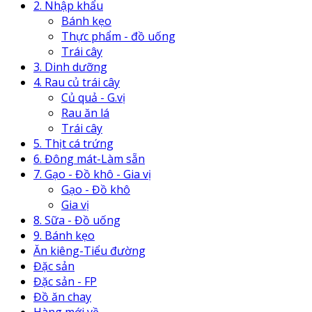
2. Nhập khẩu
Bánh kẹo
Thực phẩm - đồ uống
Trái cây
3. Dinh dưỡng
4. Rau củ trái cây
Củ quả - G.vị
Rau ăn lá
Trái cây
5. Thịt cá trứng
6. Đông mát-Làm sẵn
7. Gạo - Đồ khô - Gia vị
Gạo - Đồ khô
Gia vị
8. Sữa - Đồ uống
9. Bánh kẹo
Ăn kiêng-Tiểu đường
Đặc sản
Đặc sản - FP
Đồ ăn chay