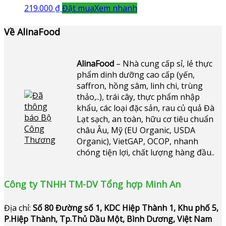
219.000
₫
Đặt mua
Xem nhanh
Về AlinaFood
AlinaFood
– Nhà cung cấp sỉ, lẻ thực
phẩm dinh dưỡng cao cấp (yến,
saffron, hồng sâm, linh chi, trùng
thảo,..), trái cây, thực phẩm nhập
khẩu, các loại đặc sản, rau củ quả Đà
Lạt sạch, an toàn, hữu cơ tiêu chuẩn
châu Âu, Mỹ (EU Organic, USDA
Organic), VietGAP, OCOP, nhanh
chóng tiện lợi, chất lượng hàng đầu..
Công ty TNHH TM-DV Tổng hợp Minh An
Địa chỉ:
Số 80 Đường số 1, KDC Hiệp Thành 1, Khu phố 5,
P.Hiệp Thành, Tp.Thủ Dầu Một, Bình Dương, Việt Nam