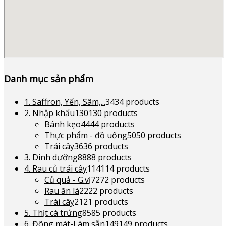
Danh mục sản phẩm
1. Saffron, Yến, Sâm,...
34
34 products
2. Nhập khẩu
130
130 products
Bánh kẹo
44
44 products
Thực phẩm - đồ uống
50
50 products
Trái cây
36
36 products
3. Dinh dưỡng
88
88 products
4. Rau củ trái cây
114
114 products
Củ quả - G.vị
72
72 products
Rau ăn lá
22
22 products
Trái cây
21
21 products
5. Thịt cá trứng
85
85 products
6. Đông mát-Làm sẵn
149
149 products