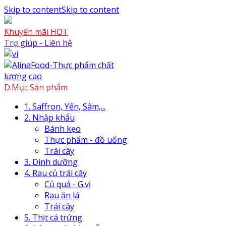
Skip to content
Skip to content
Khuyến mãi HOT
Trợ giúp - Liên hệ
D.Mục Sản phẩm
1. Saffron, Yến, Sâm,...
2. Nhập khẩu
Bánh kẹo
Thực phẩm - đồ uống
Trái cây
3. Dinh dưỡng
4. Rau củ trái cây
Củ quả - G.vị
Rau ăn lá
Trái cây
5. Thịt cá trứng