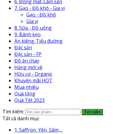
6. Đông mát-Làm sẵn
7. Gạo - Đồ khô - Gia vị
Gạo - Đồ khô
Gia vị
8. Sữa - Đồ uống
9. Bánh kẹo
Ăn kiêng-Tiểu đường
Đặc sản
Đặc sản - FP
Đồ ăn chay
Hàng mới về
Hữu cơ - Organic
Khuyến mãi HOT
Mua nhiều
Quà tặng
Quà Tết 2023
Tìm kiếm:
Tìm kiếm
Tất cả danh mục
1. Saffron, Yến, Sâm,...