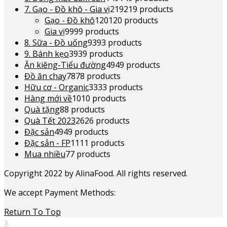
7. Gạo - Đồ khô - Gia vị
219
219 products
Gạo - Đồ khô
120
120 products
Gia vị
99
99 products
8. Sữa - Đồ uống
93
93 products
9. Bánh kẹo
39
39 products
Ăn kiêng-Tiểu đường
49
49 products
Đồ ăn chay
78
78 products
Hữu cơ - Organic
33
33 products
Hàng mới về
10
10 products
Quà tặng
8
8 products
Quà Tết 2023
26
26 products
Đặc sản
49
49 products
Đặc sản - FP
11
11 products
Mua nhiều
7
7 products
Copyright 2022 by AlinaFood. All rights reserved.
We accept Payment Methods:
Return To Top
X