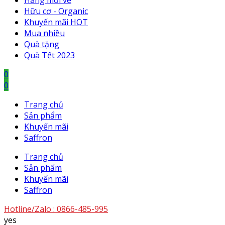
Hàng mới về
Hữu cơ - Organic
Khuyến mãi HOT
Mua nhiều
Quà tặng
Quà Tết 2023
0
0
Trang chủ
Sản phẩm
Khuyến mãi
Saffron
Trang chủ
Sản phẩm
Khuyến mãi
Saffron
Hotline/Zalo :
0866-485-995
yes