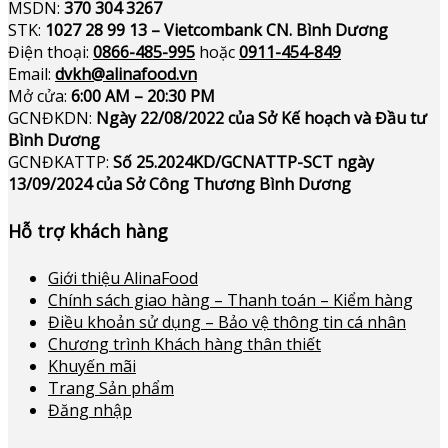
MSDN:
370 304 3267
STK:
1027 28 99 13 – Vietcombank CN. Bình Dương
Điện thoại:
0866-485-995
hoặc
0911-454-849
Email:
dvkh@alinafood.vn
Mở cửa:
6:00 AM – 20:30 PM
GCNĐKDN:
Ngày 22/08/2022 của Sở Kế hoạch và Đầu tư
Bình Dương
GCNĐKATTP:
Số 25.2024KD/GCNATTP-SCT ngày
13/09/2024 của Sở Công Thương Bình Dương
Hỗ trợ khách hàng
Giới thiệu AlinaFood
Chính sách giao hàng – Thanh toán – Kiểm hàng
Điều khoản sử dụng – Bảo vệ thông tin cá nhân
Chương trình Khách hàng thân thiết
Khuyến mãi
Trang Sản phẩm
Đăng nhập