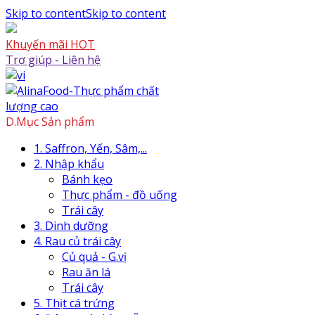
Skip to content
Skip to content
Khuyến mãi HOT
Trợ giúp - Liên hệ
D.Mục Sản phẩm
1. Saffron, Yến, Sâm,...
2. Nhập khẩu
Bánh kẹo
Thực phẩm - đồ uống
Trái cây
3. Dinh dưỡng
4. Rau củ trái cây
Củ quả - G.vị
Rau ăn lá
Trái cây
5. Thịt cá trứng