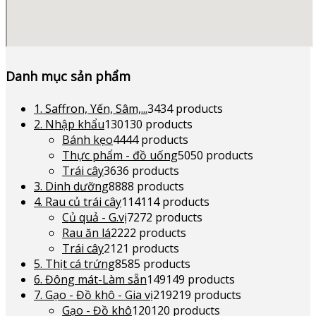
Danh mục sản phẩm
1. Saffron, Yến, Sâm,...
34
34 products
2. Nhập khẩu
130
130 products
Bánh kẹo
44
44 products
Thực phẩm - đồ uống
50
50 products
Trái cây
36
36 products
3. Dinh dưỡng
88
88 products
4. Rau củ trái cây
114
114 products
Củ quả - G.vị
72
72 products
Rau ăn lá
22
22 products
Trái cây
21
21 products
5. Thịt cá trứng
85
85 products
6. Đông mát-Làm sẵn
149
149 products
7. Gạo - Đồ khô - Gia vị
219
219 products
Gạo - Đồ khô
120
120 products