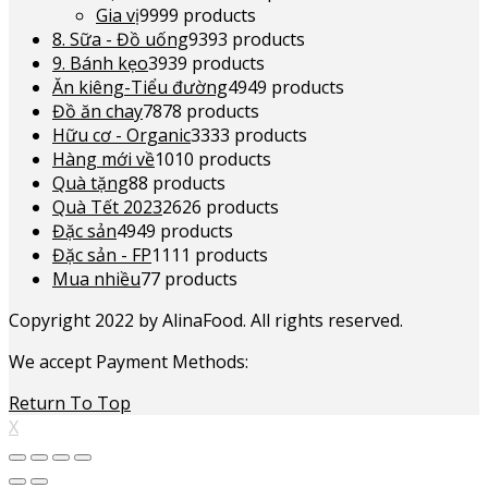
Gia vị
99
99 products
8. Sữa - Đồ uống
93
93 products
9. Bánh kẹo
39
39 products
Ăn kiêng-Tiểu đường
49
49 products
Đồ ăn chay
78
78 products
Hữu cơ - Organic
33
33 products
Hàng mới về
10
10 products
Quà tặng
8
8 products
Quà Tết 2023
26
26 products
Đặc sản
49
49 products
Đặc sản - FP
11
11 products
Mua nhiều
7
7 products
Copyright 2022 by AlinaFood. All rights reserved.
We accept Payment Methods:
Return To Top
X