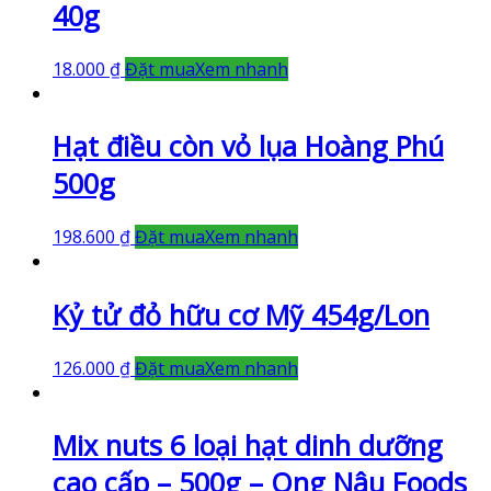
40g
18.000
₫
Đặt mua
Xem nhanh
Hạt điều còn vỏ lụa Hoàng Phú
500g
198.600
₫
Đặt mua
Xem nhanh
Kỷ tử đỏ hữu cơ Mỹ 454g/Lon
126.000
₫
Đặt mua
Xem nhanh
Mix nuts 6 loại hạt dinh dưỡng
cao cấp – 500g – Ong Nâu Foods