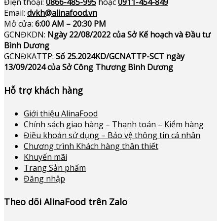
Điện thoại:
0866-485-995
hoặc
0911-454-849
Email:
dvkh@alinafood.vn
Mở cửa:
6:00 AM – 20:30 PM
GCNĐKDN:
Ngày 22/08/2022 của Sở Kế hoạch và Đầu tư
Bình Dương
GCNĐKATTP:
Số 25.2024KD/GCNATTP-SCT ngày
13/09/2024 của Sở Công Thương Bình Dương
Hỗ trợ khách hàng
Giới thiệu AlinaFood
Chính sách giao hàng – Thanh toán – Kiểm hàng
Điều khoản sử dụng – Bảo vệ thông tin cá nhân
Chương trình Khách hàng thân thiết
Khuyến mãi
Trang Sản phẩm
Đăng nhập
Theo dõi AlinaFood trên Zalo