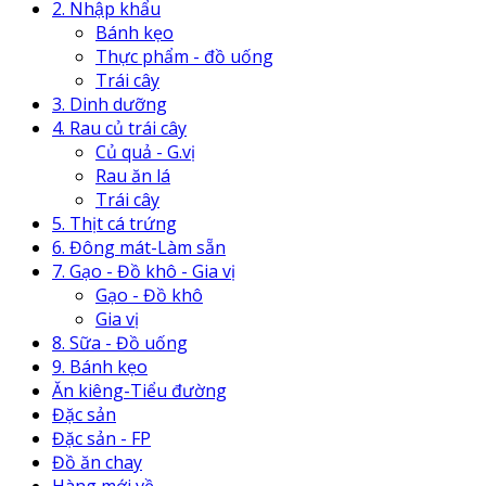
2. Nhập khẩu
Bánh kẹo
Thực phẩm - đồ uống
Trái cây
3. Dinh dưỡng
4. Rau củ trái cây
Củ quả - G.vị
Rau ăn lá
Trái cây
5. Thịt cá trứng
6. Đông mát-Làm sẵn
7. Gạo - Đồ khô - Gia vị
Gạo - Đồ khô
Gia vị
8. Sữa - Đồ uống
9. Bánh kẹo
Ăn kiêng-Tiểu đường
Đặc sản
Đặc sản - FP
Đồ ăn chay