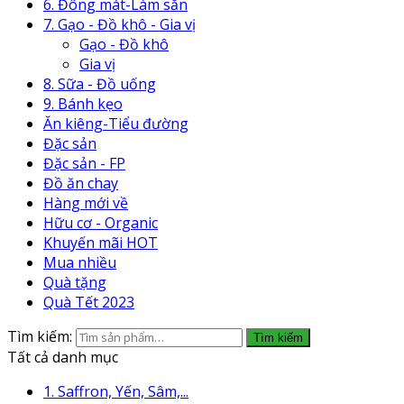
6. Đông mát-Làm sẵn
7. Gạo - Đồ khô - Gia vị
Gạo - Đồ khô
Gia vị
8. Sữa - Đồ uống
9. Bánh kẹo
Ăn kiêng-Tiểu đường
Đặc sản
Đặc sản - FP
Đồ ăn chay
Hàng mới về
Hữu cơ - Organic
Khuyến mãi HOT
Mua nhiều
Quà tặng
Quà Tết 2023
Tìm kiếm:
Tìm kiếm
Tất cả danh mục
1. Saffron, Yến, Sâm,...