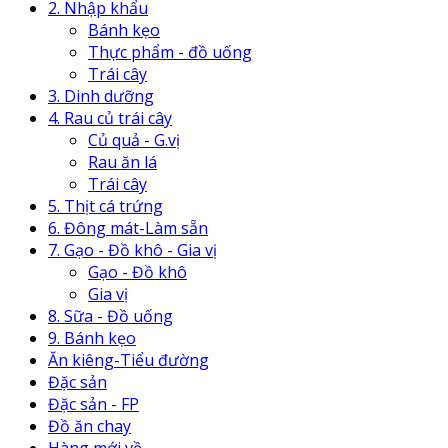
2. Nhập khẩu
Bánh kẹo
Thực phẩm - đồ uống
Trái cây
3. Dinh dưỡng
4. Rau củ trái cây
Củ quả - G.vị
Rau ăn lá
Trái cây
5. Thịt cá trứng
6. Đông mát-Làm sẵn
7. Gạo - Đồ khô - Gia vị
Gạo - Đồ khô
Gia vị
8. Sữa - Đồ uống
9. Bánh kẹo
Ăn kiêng-Tiểu đường
Đặc sản
Đặc sản - FP
Đồ ăn chay