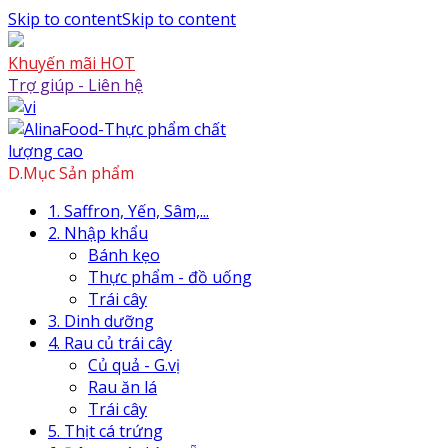
Skip to content
Skip to content
Khuyến mãi HOT
Trợ giúp - Liên hệ
D.Mục Sản phẩm
1. Saffron, Yến, Sâm,...
2. Nhập khẩu
Bánh kẹo
Thực phẩm - đồ uống
Trái cây
3. Dinh dưỡng
4. Rau củ trái cây
Củ quả - G.vị
Rau ăn lá
Trái cây
5. Thịt cá trứng