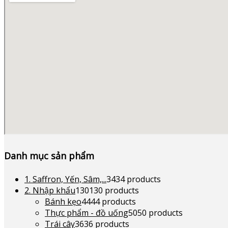
Danh mục sản phẩm
1. Saffron, Yến, Sâm,...
34
34 products
2. Nhập khẩu
130
130 products
Bánh kẹo
44
44 products
Thực phẩm - đồ uống
50
50 products
Trái cây
36
36 products