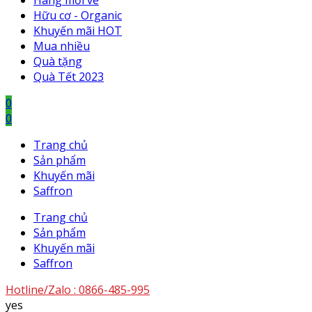
Hàng mới về
Hữu cơ - Organic
Khuyến mãi HOT
Mua nhiều
Quà tặng
Quà Tết 2023
0
0
Trang chủ
Sản phẩm
Khuyến mãi
Saffron
Trang chủ
Sản phẩm
Khuyến mãi
Saffron
Hotline/Zalo :
0866-485-995
yes