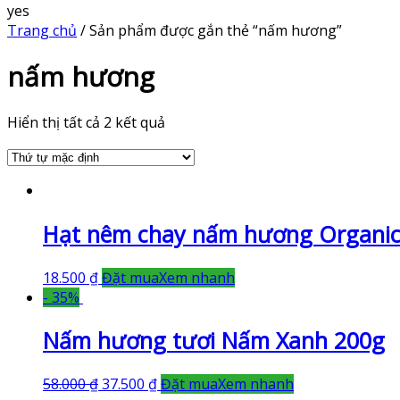
yes
Trang chủ
/ Sản phẩm được gắn thẻ “nấm hương”
nấm hương
Hiển thị tất cả 2 kết quả
Hạt nêm chay nấm hương Organic
18.500
₫
Đặt mua
Xem nhanh
- 35%
Nấm hương tươi Nấm Xanh 200g
58.000
₫
37.500
₫
Đặt mua
Xem nhanh