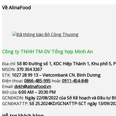
Về AlinaFood
Công ty TNHH TM-DV Tổng hợp Minh An
Địa chỉ:
Số 80 Đường số 1, KDC Hiệp Thành 1, Khu phố 5, 
MSDN:
370 304 3267
STK:
1027 28 99 13 – Vietcombank CN. Bình Dương
Điện thoại:
0866-485-995
hoặc
0911-454-849
Email:
dvkh@alinafood.vn
Mở cửa:
6:00 AM – 20:30 PM
GCNĐKDN:
Ngày 22/08/2022 của Sở Kế hoạch và Đầu tư 
GCNĐKATTP:
Số 25.2024KD/GCNATTP-SCT ngày 13/09/20
Hỗ trợ khách hàng