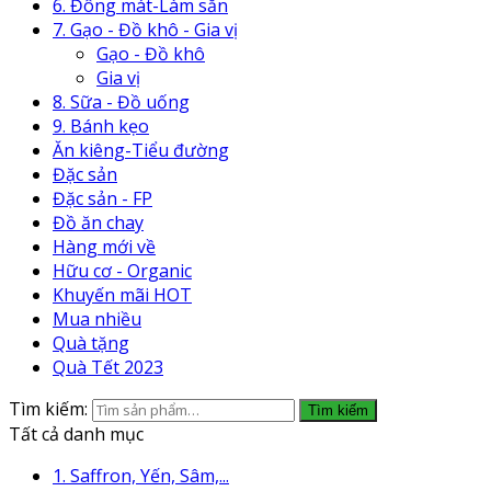
6. Đông mát-Làm sẵn
7. Gạo - Đồ khô - Gia vị
Gạo - Đồ khô
Gia vị
8. Sữa - Đồ uống
9. Bánh kẹo
Ăn kiêng-Tiểu đường
Đặc sản
Đặc sản - FP
Đồ ăn chay
Hàng mới về
Hữu cơ - Organic
Khuyến mãi HOT
Mua nhiều
Quà tặng
Quà Tết 2023
Tìm kiếm:
Tìm kiếm
Tất cả danh mục
1. Saffron, Yến, Sâm,...