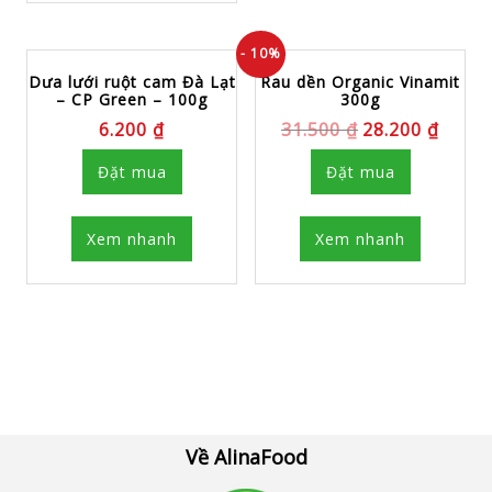
- 10%
Dưa lưới ruột cam Đà Lạt
Rau dền Organic Vinamit
– CP Green – 100g
300g
6.200
₫
31.500
₫
28.200
₫
Đặt mua
Đặt mua
Xem nhanh
Xem nhanh
Về AlinaFood