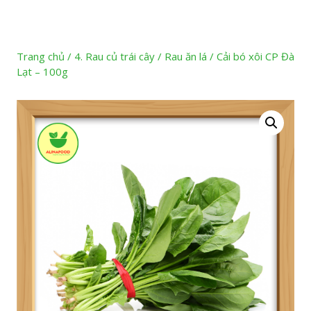
Trang chủ
/
4. Rau củ trái cây
/
Rau ăn lá
/ Cải bó xôi CP Đà
Lạt – 100g