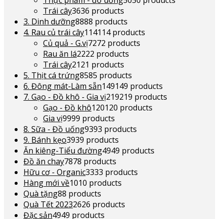
Thực phẩm - đồ uống
50
50 products
Trái cây
36
36 products
3. Dinh dưỡng
88
88 products
4. Rau củ trái cây
114
114 products
Củ quả - G.vị
72
72 products
Rau ăn lá
22
22 products
Trái cây
21
21 products
5. Thịt cá trứng
85
85 products
6. Đông mát-Làm sẵn
149
149 products
7. Gạo - Đồ khô - Gia vị
219
219 products
Gạo - Đồ khô
120
120 products
Gia vị
99
99 products
8. Sữa - Đồ uống
93
93 products
9. Bánh kẹo
39
39 products
Ăn kiêng-Tiểu đường
49
49 products
Đồ ăn chay
78
78 products
Hữu cơ - Organic
33
33 products
Hàng mới về
10
10 products
Quà tặng
8
8 products
Quà Tết 2023
26
26 products
Đặc sản
49
49 products