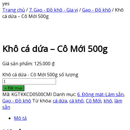
yes
Trang chủ
/
7. Gạo - Đồ khô - Gia vị
/
Gạo - Đồ khô
/ Khô
cá dứa – Cô Mới 500g
Khô cá dứa – Cô Mới 500g
Giá sản phẩm:
125.000
₫
Khô cá dứa - Cô Mới 500g số lượng
» Đặt mua
Mã:
KGTKKCD0500CMI
Danh mục:
6. Đông mát-Làm sẵn
,
Gạo - Đồ khô
Từ khóa:
cá dứa
,
cá khô
,
Cô Mới
,
khô
,
làm
sẵn
Mô tả