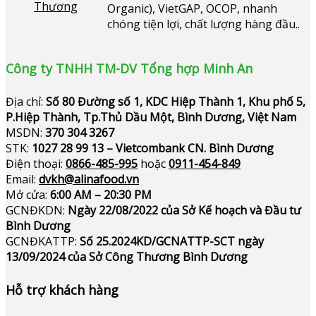
Organic), VietGAP, OCOP, nhanh
chóng tiện lợi, chất lượng hàng đầu..
Công ty TNHH TM-DV Tổng hợp Minh An
Địa chỉ:
Số 80 Đường số 1, KDC Hiệp Thành 1, Khu phố 5,
P.Hiệp Thành, Tp.Thủ Dầu Một, Bình Dương, Việt Nam
MSDN:
370 304 3267
STK:
1027 28 99 13 – Vietcombank CN. Bình Dương
Điện thoại:
0866-485-995
hoặc
0911-454-849
Email:
dvkh@alinafood.vn
Mở cửa:
6:00 AM – 20:30 PM
GCNĐKDN:
Ngày 22/08/2022 của Sở Kế hoạch và Đầu tư
Bình Dương
GCNĐKATTP:
Số 25.2024KD/GCNATTP-SCT ngày
13/09/2024 của Sở Công Thương Bình Dương
Hỗ trợ khách hàng