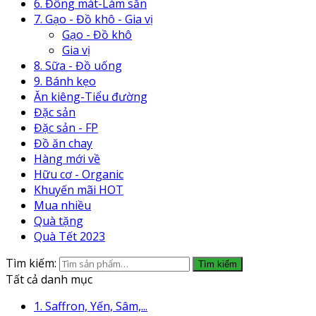
6. Đông mát-Làm sẵn
7. Gạo - Đồ khô - Gia vị
Gạo - Đồ khô
Gia vị
8. Sữa - Đồ uống
9. Bánh kẹo
Ăn kiêng-Tiểu đường
Đặc sản
Đặc sản - FP
Đồ ăn chay
Hàng mới về
Hữu cơ - Organic
Khuyến mãi HOT
Mua nhiều
Quà tặng
Quà Tết 2023
Tìm kiếm:
Tìm kiếm
Tất cả danh mục
1. Saffron, Yến, Sâm,...