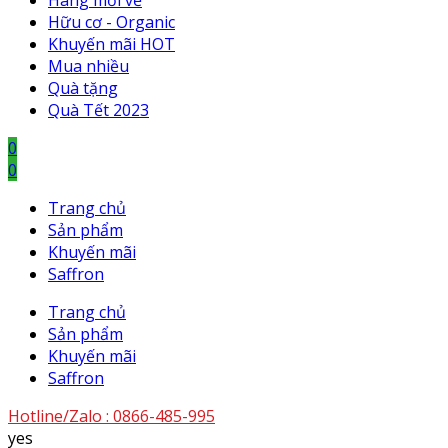
Hàng mới về
Hữu cơ - Organic
Khuyến mãi HOT
Mua nhiều
Quà tặng
Quà Tết 2023
0
0
Trang chủ
Sản phẩm
Khuyến mãi
Saffron
Trang chủ
Sản phẩm
Khuyến mãi
Saffron
Hotline/Zalo :
0866-485-995
yes