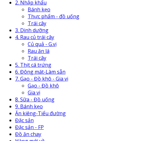
2. Nhập khẩu
Bánh kẹo
Thực phẩm - đồ uống
Trái cây
3. Dinh dưỡng
4. Rau củ trái cây
Củ quả - G.vị
Rau ăn lá
Trái cây
5. Thịt cá trứng
6. Đông mát-Làm sẵn
7. Gạo - Đồ khô - Gia vị
Gạo - Đồ khô
Gia vị
8. Sữa - Đồ uống
9. Bánh kẹo
Ăn kiêng-Tiểu đường
Đặc sản
Đặc sản - FP
Đồ ăn chay