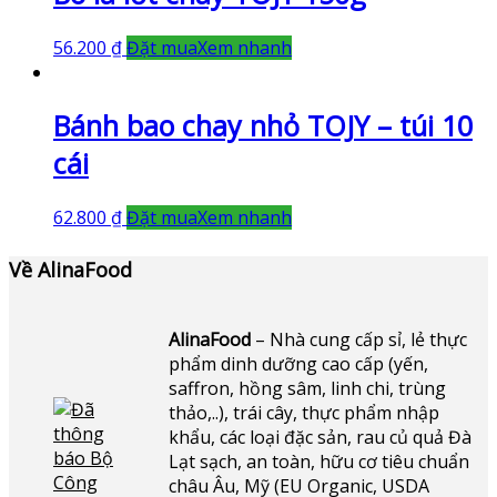
56.200
₫
Đặt mua
Xem nhanh
Bánh bao chay nhỏ TOJY – túi 10
cái
62.800
₫
Đặt mua
Xem nhanh
Về AlinaFood
AlinaFood
– Nhà cung cấp sỉ, lẻ thực
phẩm dinh dưỡng cao cấp (yến,
saffron, hồng sâm, linh chi, trùng
thảo,..), trái cây, thực phẩm nhập
khẩu, các loại đặc sản, rau củ quả Đà
Lạt sạch, an toàn, hữu cơ tiêu chuẩn
châu Âu, Mỹ (EU Organic, USDA