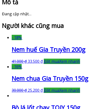
Mô tả
Đang cập nhật…
Người khác cũng mua
- 18%
Nem huế Gia Truyền 200g
41.000
₫
33.500
₫
Đặt mua
Xem nhanh
- 16%
Nem chua Gia Truyền 150g
30.000
₫
25.200
₫
Đặt mua
Xem nhanh
Bò lá lốt chay TOJY 150g