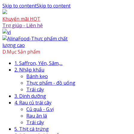
Skip to content
Skip to content
Khuyến mãi HOT
Trợ giúp - Liên hệ
D.Mục Sản phẩm
1. Saffron, Yến, Sâm,...
2. Nhập khẩu
Bánh kẹo
Thực phẩm - đồ uống
Trái cây
3. Dinh dưỡng
4. Rau củ trái cây
Củ quả - G.vị
Rau ăn lá
Trái cây
5. Thịt cá trứng