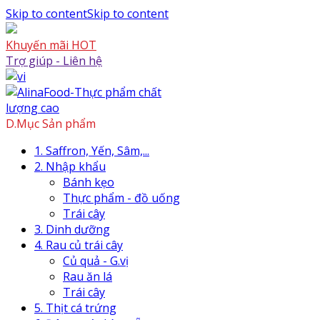
Skip to content
Skip to content
Khuyến mãi HOT
Trợ giúp - Liên hệ
D.Mục Sản phẩm
1. Saffron, Yến, Sâm,...
2. Nhập khẩu
Bánh kẹo
Thực phẩm - đồ uống
Trái cây
3. Dinh dưỡng
4. Rau củ trái cây
Củ quả - G.vị
Rau ăn lá
Trái cây
5. Thịt cá trứng