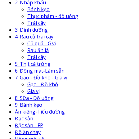
2. Nhập khẩu
Bánh kẹo
Thực phẩm - đồ uống
Trái cây
3. Dinh dưỡng
4. Rau củ trái cây
Củ quả - G.vị
Rau ăn lá
Trái cây
5. Thịt cá trứng
6. Đông mát-Làm sẵn
7. Gạo - Đồ khô - Gia vị
Gạo - Đồ khô
Gia vị
8. Sữa - Đồ uống
9. Bánh kẹo
Ăn kiêng-Tiểu đường
Đặc sản
Đặc sản - FP
Đồ ăn chay