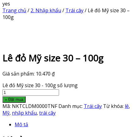
yes
Trang chủ
/
2. Nhập khẩu
/
Trái cây
/ Lê đỏ Mỹ size 30 –
100g
Lê đỏ Mỹ size 30 – 100g
Giá sản phẩm:
10.470
₫
Lê đỏ Mỹ size 30 - 100g số lượng
» Đặt mua
Mã:
NKTCLDM0000TNF
Danh mục:
Trái cây
Từ khóa:
lê
,
Mỹ
,
nhập khẩu
,
trái cây
Mô tả