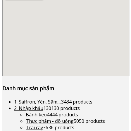
Danh mục sản phẩm
1. Saffron, Yến, Sâm,...
34
34 products
2. Nhập khẩu
130
130 products
Bánh kẹo
44
44 products
Thực phẩm - đồ uống
50
50 products
Trái cây
36
36 products