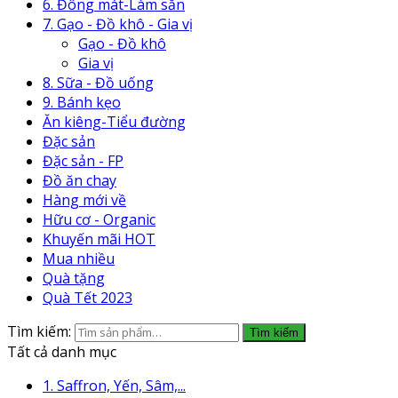
6. Đông mát-Làm sẵn
7. Gạo - Đồ khô - Gia vị
Gạo - Đồ khô
Gia vị
8. Sữa - Đồ uống
9. Bánh kẹo
Ăn kiêng-Tiểu đường
Đặc sản
Đặc sản - FP
Đồ ăn chay
Hàng mới về
Hữu cơ - Organic
Khuyến mãi HOT
Mua nhiều
Quà tặng
Quà Tết 2023
Tìm kiếm:
Tìm kiếm
Tất cả danh mục
1. Saffron, Yến, Sâm,...