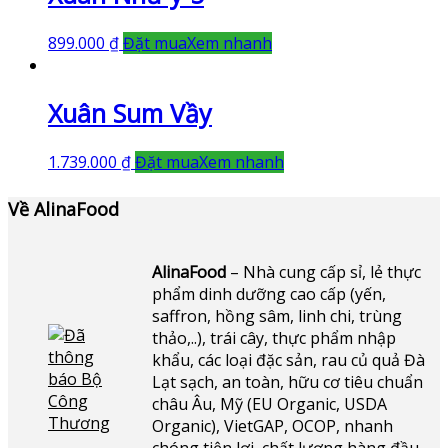
899.000
₫
Đặt mua
Xem nhanh
Xuân Sum Vầy
1.739.000
₫
Đặt mua
Xem nhanh
Về AlinaFood
AlinaFood
– Nhà cung cấp sỉ, lẻ thực
phẩm dinh dưỡng cao cấp (yến,
saffron, hồng sâm, linh chi, trùng
thảo,..), trái cây, thực phẩm nhập
khẩu, các loại đặc sản, rau củ quả Đà
Lạt sạch, an toàn, hữu cơ tiêu chuẩn
châu Âu, Mỹ (EU Organic, USDA
Organic), VietGAP, OCOP, nhanh