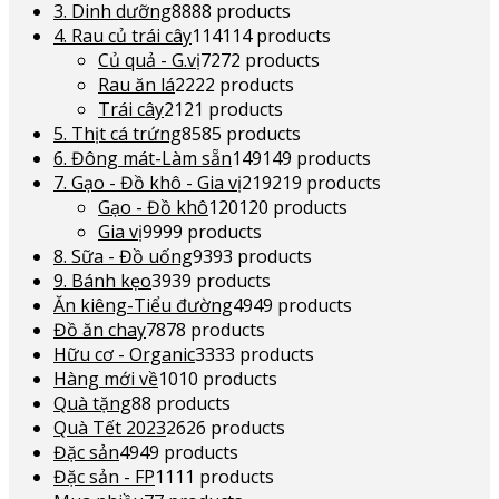
3. Dinh dưỡng
88
88 products
4. Rau củ trái cây
114
114 products
Củ quả - G.vị
72
72 products
Rau ăn lá
22
22 products
Trái cây
21
21 products
5. Thịt cá trứng
85
85 products
6. Đông mát-Làm sẵn
149
149 products
7. Gạo - Đồ khô - Gia vị
219
219 products
Gạo - Đồ khô
120
120 products
Gia vị
99
99 products
8. Sữa - Đồ uống
93
93 products
9. Bánh kẹo
39
39 products
Ăn kiêng-Tiểu đường
49
49 products
Đồ ăn chay
78
78 products
Hữu cơ - Organic
33
33 products
Hàng mới về
10
10 products
Quà tặng
8
8 products
Quà Tết 2023
26
26 products
Đặc sản
49
49 products
Đặc sản - FP
11
11 products