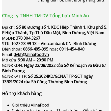
chóng tiện lợi, chất lượng hàng đầu..
Công ty TNHH TM-DV Tổng hợp Minh An
Địa chỉ:
Số 80 Đường số 1, KDC Hiệp Thành 1, Khu phố 5,
P.Hiệp Thành, Tp.Thủ Dầu Một, Bình Dương, Việt Nam
MSDN:
370 304 3267
STK:
1027 28 99 13 – Vietcombank CN. Bình Dương
Điện thoại:
0866-485-995
hoặc
0911-454-849
Email:
dvkh@alinafood.vn
Mở cửa:
6:00 AM – 20:30 PM
GCNĐKDN:
Ngày 22/08/2022 của Sở Kế hoạch và Đầu tư
Bình Dương
GCNĐKATTP:
Số 25.2024KD/GCNATTP-SCT ngày
13/09/2024 của Sở Công Thương Bình Dương
Hỗ trợ khách hàng
Giới thiệu AlinaFood
Chính sách giao hàng – Thanh toán – Kiểm hàng