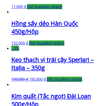
11.000
₫
Đặt mua
Xem nhanh
Hồng sấy dẻo Hàn Quốc
450g/Hộp
132.000
₫
Đặt mua
Xem nhanh
- 2%
Kẹo thạch vị trái cây Sperlari –
Italia – 350g
199.000
₫
195.000
₫
Đặt mua
Xem nhanh
Kim quất (Tắc ngọt) Đài Loan
500g/Hộp