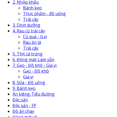
2. Nhập khẩu
Bánh kẹo
Thực phẩm - đồ uống
Trái cây
3. Dinh dưỡng
4. Rau củ trái cây
Củ quả - G.vị
Rau ăn lá
Trái cây
5. Thịt cá trứng
6. Đông mát-Làm sẵn
7. Gạo - Đồ khô - Gia vị
Gạo - Đồ khô
Gia vị
8. Sữa - Đồ uống
9. Bánh kẹo
Ăn kiêng-Tiểu đường
Đặc sản
Đặc sản - FP
Đồ ăn chay