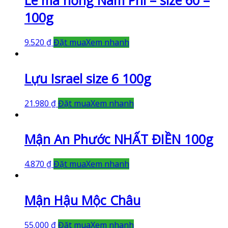
Lê má hồng Nam Phi – size 60 –
100g
9.520
₫
Đặt mua
Xem nhanh
Lựu Israel size 6 100g
21.980
₫
Đặt mua
Xem nhanh
Mận An Phước NHẤT ĐIỀN 100g
4.870
₫
Đặt mua
Xem nhanh
Mận Hậu Mộc Châu
55.000
₫
Đặt mua
Xem nhanh