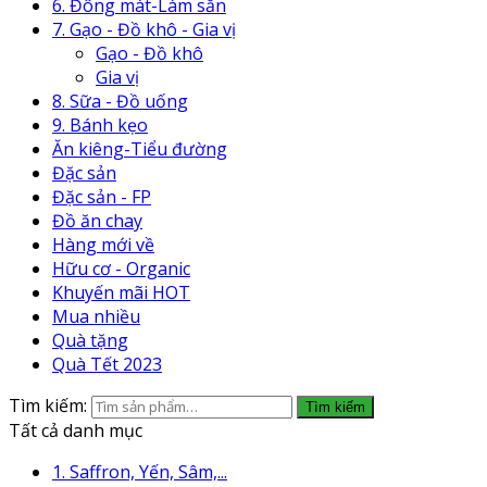
6. Đông mát-Làm sẵn
7. Gạo - Đồ khô - Gia vị
Gạo - Đồ khô
Gia vị
8. Sữa - Đồ uống
9. Bánh kẹo
Ăn kiêng-Tiểu đường
Đặc sản
Đặc sản - FP
Đồ ăn chay
Hàng mới về
Hữu cơ - Organic
Khuyến mãi HOT
Mua nhiều
Quà tặng
Quà Tết 2023
Tìm kiếm:
Tìm kiếm
Tất cả danh mục
1. Saffron, Yến, Sâm,...