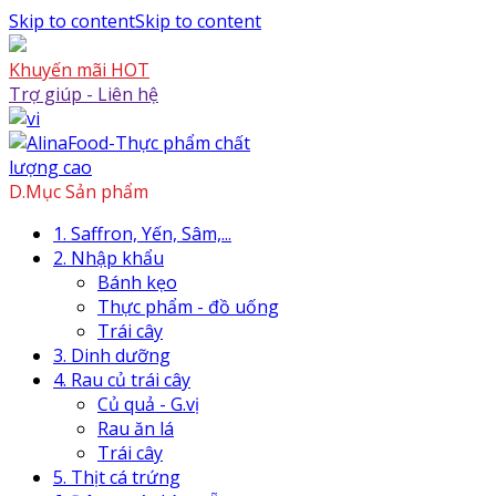
Skip to content
Skip to content
Khuyến mãi HOT
Trợ giúp - Liên hệ
D.Mục Sản phẩm
1. Saffron, Yến, Sâm,...
2. Nhập khẩu
Bánh kẹo
Thực phẩm - đồ uống
Trái cây
3. Dinh dưỡng
4. Rau củ trái cây
Củ quả - G.vị
Rau ăn lá
Trái cây
5. Thịt cá trứng