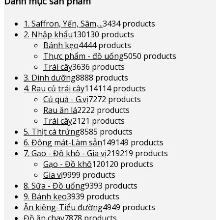
Danh mục sản phẩm
1. Saffron, Yến, Sâm,...
34
34 products
2. Nhập khẩu
130
130 products
Bánh kẹo
44
44 products
Thực phẩm - đồ uống
50
50 products
Trái cây
36
36 products
3. Dinh dưỡng
88
88 products
4. Rau củ trái cây
114
114 products
Củ quả - G.vị
72
72 products
Rau ăn lá
22
22 products
Trái cây
21
21 products
5. Thịt cá trứng
85
85 products
6. Đông mát-Làm sẵn
149
149 products
7. Gạo - Đồ khô - Gia vị
219
219 products
Gạo - Đồ khô
120
120 products
Gia vị
99
99 products
8. Sữa - Đồ uống
93
93 products
9. Bánh kẹo
39
39 products
Ăn kiêng-Tiểu đường
49
49 products
Đồ ăn chay
78
78 products