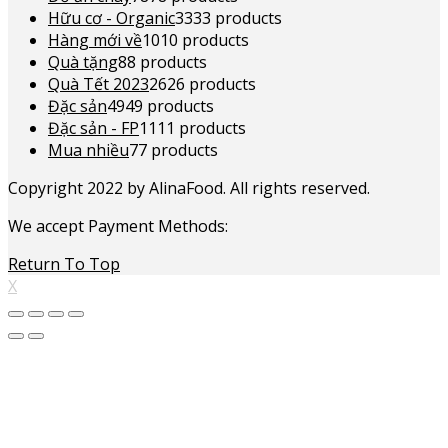
Hữu cơ - Organic
33
33 products
Hàng mới về
10
10 products
Quà tặng
8
8 products
Quà Tết 2023
26
26 products
Đặc sản
49
49 products
Đặc sản - FP
11
11 products
Mua nhiều
7
7 products
Copyright 2022 by AlinaFood. All rights reserved.
We accept Payment Methods:
Return To Top
X