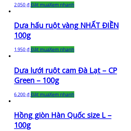
2.050
₫
Đặt mua
Xem nhanh
Dưa hấu ruột vàng NHẤT ĐIỀN
100g
1.950
₫
Đặt mua
Xem nhanh
Dưa lưới ruột cam Đà Lạt – CP
Green – 100g
6.200
₫
Đặt mua
Xem nhanh
Hồng giòn Hàn Quốc size L –
100g