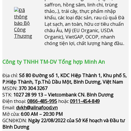
saffron, hồng sâm, linh chi, trùng
thảo,..), trái cây, thực phẩm nhập
khẩu, các loại đặc sản, rau củ quả Đà
Lạt sạch, an toàn, hữu cơ tiêu chuẩn
châu Âu, Mỹ (EU Organic, USDA
Organic), VietGAP, OCOP, nhanh
chóng tiện lợi, chất lượng hàng đầu..
Công ty TNHH TM-DV Tổng hợp Minh An
Địa chỉ:
Số 80 Đường số 1, KDC Hiệp Thành 1, Khu phố 5,
P.Hiệp Thành, Tp.Thủ Dầu Một, Bình Dương, Việt Nam
MSDN:
370 304 3267
STK:
1027 28 99 13 – Vietcombank CN. Bình Dương
Điện thoại:
0866-485-995
hoặc
0911-454-849
Email:
dvkh@alinafood.vn
Mở cửa:
6:00 AM – 20:30 PM
GCNĐKDN:
Ngày 22/08/2022 của Sở Kế hoạch và Đầu tư
Bình Dương