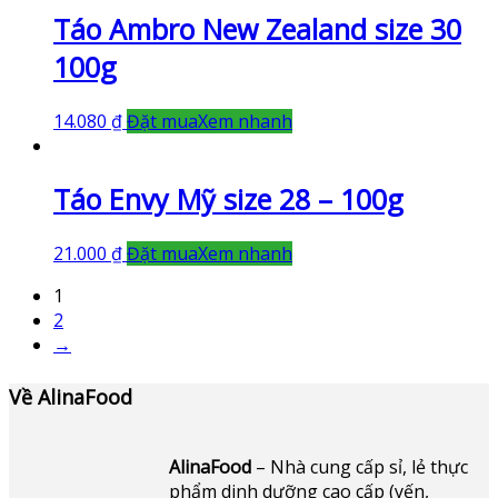
Táo Ambro New Zealand size 30
100g
14.080
₫
Đặt mua
Xem nhanh
Táo Envy Mỹ size 28 – 100g
21.000
₫
Đặt mua
Xem nhanh
1
2
→
Về AlinaFood
AlinaFood
– Nhà cung cấp sỉ, lẻ thực
phẩm dinh dưỡng cao cấp (yến,