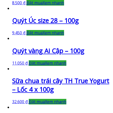
8.500
₫
Đặt mua
Xem nhanh
Quýt Úc size 28 – 100g
9.450
₫
Đặt mua
Xem nhanh
Quýt vàng Ai Cập – 100g
11.050
₫
Đặt mua
Xem nhanh
Sữa chua trái cây TH True Yogurt
– Lốc 4 x 100g
32.600
₫
Đặt mua
Xem nhanh