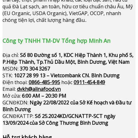
quả Đà Lạt sạch, an toàn, hữu cơ tiêu chuẩn châu Âu, Mỹ
(EU Organic, USDA Organic), VietGAP, OCOP, nhanh
chóng tiện lợi, chất lượng hàng đầu..
Công ty TNHH TM-DV Tổng hợp Minh An
Địa chỉ:
Số 80 Đường số 1, KDC Hiệp Thành 1, Khu phố 5,
P.Hiệp Thành, Tp.Thủ Dầu Một, Bình Dương, Việt Nam
MSDN:
370 304 3267
STK:
1027 28 99 13 – Vietcombank CN. Bình Dương
Điện thoại:
0866-485-995
hoặc
0911-454-849
Email:
dvkh@alinafood.vn
Mở cửa:
6:00 AM – 20:30 PM
GCNĐKDN:
Ngày 22/08/2022 của Sở Kế hoạch và Đầu tư
Bình Dương
GCNĐKATTP:
Số 25.2024KD/GCNATTP-SCT ngày
13/09/2024 của Sở Công Thương Bình Dương
Hỗ trợ khách hàng