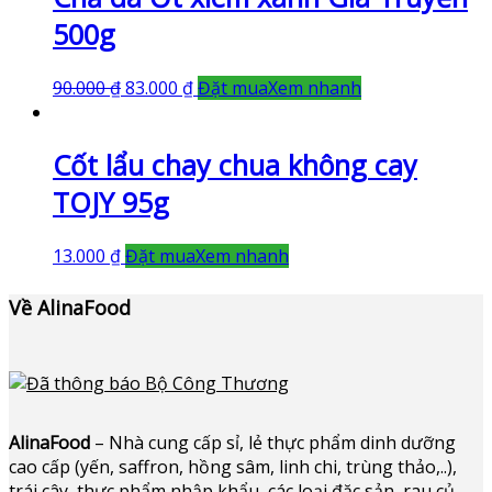
500g
90.000
₫
83.000
₫
Đặt mua
Xem nhanh
Cốt lẩu chay chua không cay
TOJY 95g
13.000
₫
Đặt mua
Xem nhanh
Về AlinaFood
AlinaFood
– Nhà cung cấp sỉ, lẻ thực phẩm dinh dưỡng
cao cấp (yến, saffron, hồng sâm, linh chi, trùng thảo,..),
trái cây, thực phẩm nhập khẩu, các loại đặc sản, rau củ