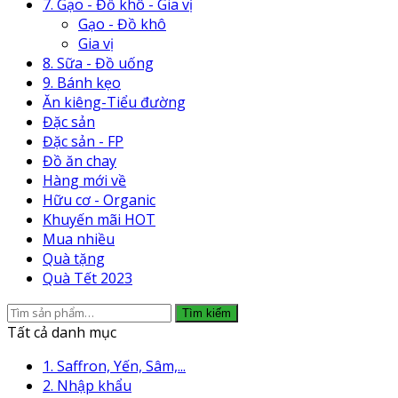
7. Gạo - Đồ khô - Gia vị
Gạo - Đồ khô
Gia vị
8. Sữa - Đồ uống
9. Bánh kẹo
Ăn kiêng-Tiểu đường
Đặc sản
Đặc sản - FP
Đồ ăn chay
Hàng mới về
Hữu cơ - Organic
Khuyến mãi HOT
Mua nhiều
Quà tặng
Quà Tết 2023
Tìm
Tìm kiếm
kiếm:
Tất cả danh mục
1. Saffron, Yến, Sâm,...
2. Nhập khẩu