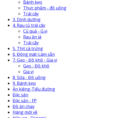
Bánh kẹo
Thực phẩm - đồ uống
Trái cây
3. Dinh dưỡng
4. Rau củ trái cây
Củ quả - G.vị
Rau ăn lá
Trái cây
5. Thịt cá trứng
6. Đông mát-Làm sẵn
7. Gạo - Đồ khô - Gia vị
Gạo - Đồ khô
Gia vị
8. Sữa - Đồ uống
9. Bánh kẹo
Ăn kiêng-Tiểu đường
Đặc sản
Đặc sản - FP
Đồ ăn chay
Hàng mới về