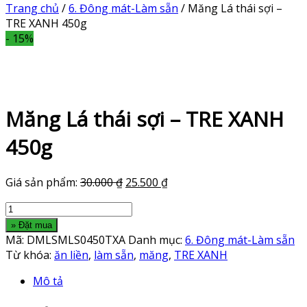
Trang chủ
/
6. Đông mát-Làm sẵn
/ Măng Lá thái sợi –
TRE XANH 450g
- 15%
Măng Lá thái sợi – TRE XANH
450g
Giá sản phẩm:
30.000
₫
25.500
₫
Măng
Lá
» Đặt mua
thái
Mã:
DMLSMLS0450TXA
Danh mục:
6. Đông mát-Làm sẵn
sợi
Từ khóa:
ăn liền
,
làm sẵn
,
măng
,
TRE XANH
-
Mô tả
TRE
XANH