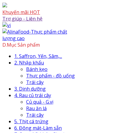
Skip
to
Khuyến mãi HOT
content
Trợ giúp - Liên hệ
Skip
to
content
D.Mục Sản phẩm
1. Saffron, Yến, Sâm,...
2. Nhập khẩu
Bánh kẹo
Thực phẩm - đồ uống
Trái cây
3. Dinh dưỡng
4. Rau củ trái cây
Củ quả - G.vị
Rau ăn lá
Trái cây
5. Thịt cá trứng
6. Đông mát-Làm sẵn