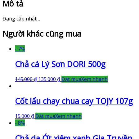
Mô tả
450g
số
lượng
Đang cập nhật…
Người khác cũng mua
- 7%
Chả cá Lý Sơn DORI 500g
145.000
₫
135.000
₫
Đặt mua
Xem nhanh
Cốt lẩu chay chua cay TOJY 107g
15.000
₫
Đặt mua
Xem nhanh
- 8%
Chả da Ớt xiêm xanh Gia Truyền