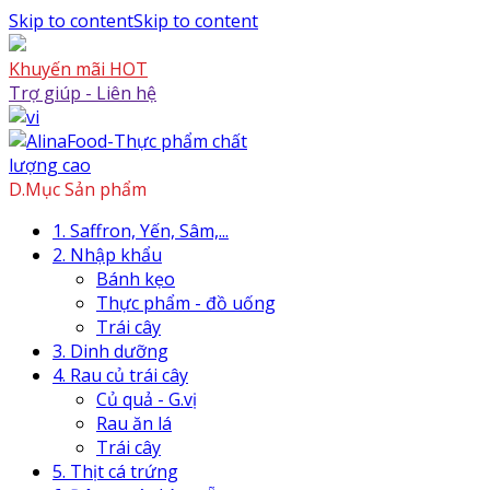
Skip to content
Skip to content
Khuyến mãi HOT
Trợ giúp - Liên hệ
D.Mục Sản phẩm
1. Saffron, Yến, Sâm,...
2. Nhập khẩu
Bánh kẹo
Thực phẩm - đồ uống
Trái cây
3. Dinh dưỡng
4. Rau củ trái cây
Củ quả - G.vị
Rau ăn lá
Trái cây
5. Thịt cá trứng