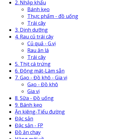
2. Nhập khẩu
Bánh kẹo
Thực phẩm - đồ uống
Trái cây
3. Dinh dưỡng
4. Rau củ trái cây
Củ quả - G.vị
Rau ăn lá
Trái cây
5. Thịt cá trứng
6. Đông mát-Làm sẵn
7. Gạo - Đồ khô - Gia vị
Gạo - Đồ khô
Gia vị
8. Sữa - Đồ uống
9. Bánh kẹo
Ăn kiêng-Tiểu đường
Đặc sản
Đặc sản - FP
Đồ ăn chay