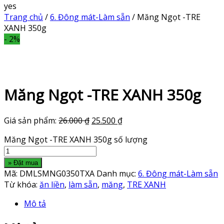
yes
Trang chủ
/
6. Đông mát-Làm sẵn
/ Măng Ngọt -TRE
XANH 350g
- 2%
Măng Ngọt -TRE XANH 350g
Giá sản phẩm:
26.000
₫
25.500
₫
Măng Ngọt -TRE XANH 350g số lượng
» Đặt mua
Mã:
DMLSMNG0350TXA
Danh mục:
6. Đông mát-Làm sẵn
Từ khóa:
ăn liền
,
làm sẵn
,
măng
,
TRE XANH
Mô tả