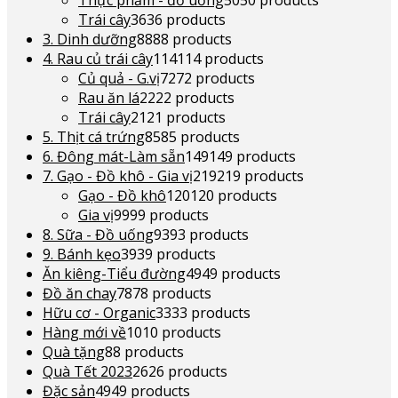
Thực phẩm - đồ uống
50
50 products
Trái cây
36
36 products
3. Dinh dưỡng
88
88 products
4. Rau củ trái cây
114
114 products
Củ quả - G.vị
72
72 products
Rau ăn lá
22
22 products
Trái cây
21
21 products
5. Thịt cá trứng
85
85 products
6. Đông mát-Làm sẵn
149
149 products
7. Gạo - Đồ khô - Gia vị
219
219 products
Gạo - Đồ khô
120
120 products
Gia vị
99
99 products
8. Sữa - Đồ uống
93
93 products
9. Bánh kẹo
39
39 products
Ăn kiêng-Tiểu đường
49
49 products
Đồ ăn chay
78
78 products
Hữu cơ - Organic
33
33 products
Hàng mới về
10
10 products
Quà tặng
8
8 products
Quà Tết 2023
26
26 products
Đặc sản
49
49 products