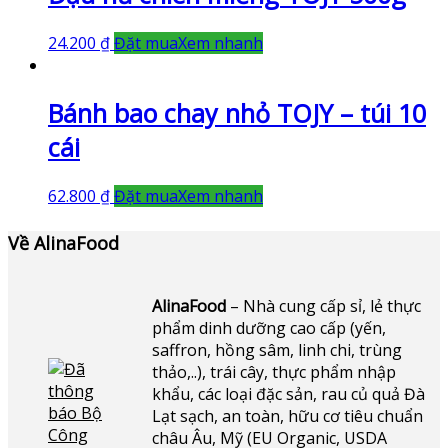
24.200
₫
Đặt mua
Xem nhanh
Bánh bao chay nhỏ TOJY – túi 10
cái
62.800
₫
Đặt mua
Xem nhanh
Về AlinaFood
AlinaFood
– Nhà cung cấp sỉ, lẻ thực
phẩm dinh dưỡng cao cấp (yến,
saffron, hồng sâm, linh chi, trùng
thảo,..), trái cây, thực phẩm nhập
khẩu, các loại đặc sản, rau củ quả Đà
Lạt sạch, an toàn, hữu cơ tiêu chuẩn
châu Âu, Mỹ (EU Organic, USDA