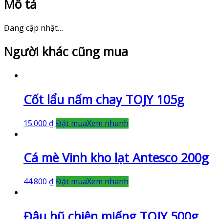
Mô tả
Đang cập nhật…
Người khác cũng mua
Cốt lẩu nấm chay TOJY 105g
15.000
₫
Đặt mua
Xem nhanh
Cá mè Vinh kho lạt Antesco 200g
44.800
₫
Đặt mua
Xem nhanh
Đậu hũ chiên miếng TOJY 500g