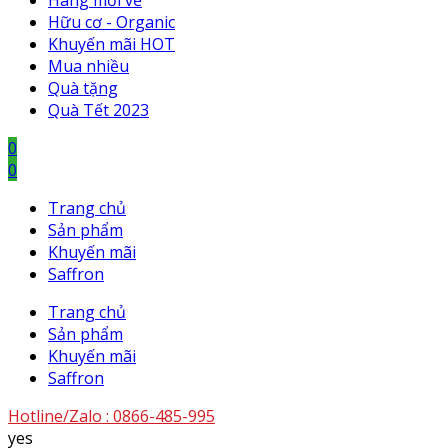
Hàng mới về
Hữu cơ - Organic
Khuyến mãi HOT
Mua nhiều
Quà tặng
Quà Tết 2023
0
0
Trang chủ
Sản phẩm
Khuyến mãi
Saffron
Trang chủ
Sản phẩm
Khuyến mãi
Saffron
Hotline/Zalo :
0866-485-995
yes