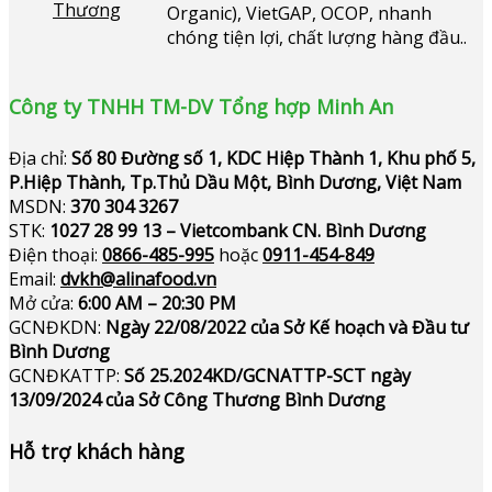
Organic), VietGAP, OCOP, nhanh
chóng tiện lợi, chất lượng hàng đầu..
Công ty TNHH TM-DV Tổng hợp Minh An
Địa chỉ:
Số 80 Đường số 1, KDC Hiệp Thành 1, Khu phố 5,
P.Hiệp Thành, Tp.Thủ Dầu Một, Bình Dương, Việt Nam
MSDN:
370 304 3267
STK:
1027 28 99 13 – Vietcombank CN. Bình Dương
Điện thoại:
0866-485-995
hoặc
0911-454-849
Email:
dvkh@alinafood.vn
Mở cửa:
6:00 AM – 20:30 PM
GCNĐKDN:
Ngày 22/08/2022 của Sở Kế hoạch và Đầu tư
Bình Dương
GCNĐKATTP:
Số 25.2024KD/GCNATTP-SCT ngày
13/09/2024 của Sở Công Thương Bình Dương
Hỗ trợ khách hàng