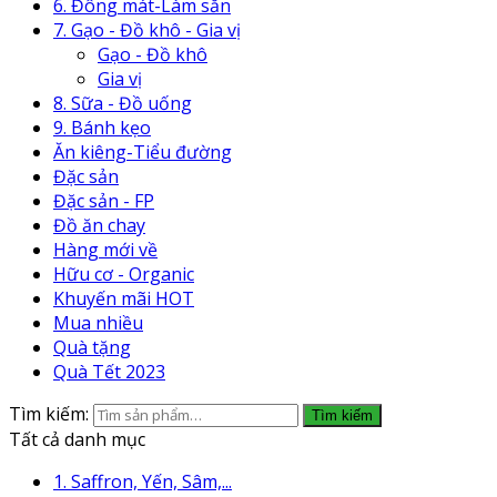
6. Đông mát-Làm sẵn
7. Gạo - Đồ khô - Gia vị
Gạo - Đồ khô
Gia vị
8. Sữa - Đồ uống
9. Bánh kẹo
Ăn kiêng-Tiểu đường
Đặc sản
Đặc sản - FP
Đồ ăn chay
Hàng mới về
Hữu cơ - Organic
Khuyến mãi HOT
Mua nhiều
Quà tặng
Quà Tết 2023
Tìm kiếm:
Tìm kiếm
Tất cả danh mục
1. Saffron, Yến, Sâm,...