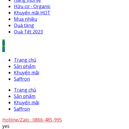
Hàng mới về
Hữu cơ - Organic
Khuyến mãi HOT
Mua nhiều
Quà tặng
Quà Tết 2023
0
0
Trang chủ
Sản phẩm
Khuyến mãi
Saffron
Trang chủ
Sản phẩm
Khuyến mãi
Saffron
Hotline/Zalo :
0866-485-995
yes