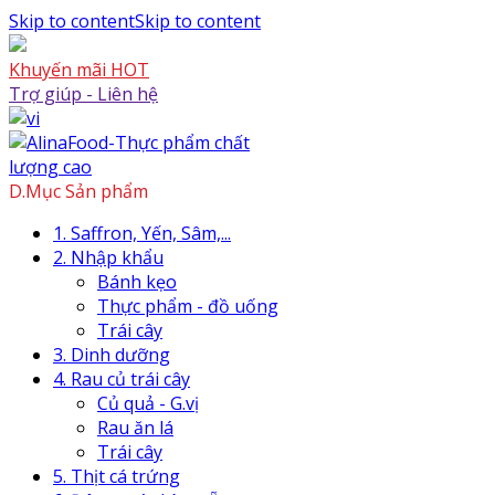
Skip to content
Skip to content
Khuyến mãi HOT
Trợ giúp - Liên hệ
D.Mục Sản phẩm
1. Saffron, Yến, Sâm,...
2. Nhập khẩu
Bánh kẹo
Thực phẩm - đồ uống
Trái cây
3. Dinh dưỡng
4. Rau củ trái cây
Củ quả - G.vị
Rau ăn lá
Trái cây
5. Thịt cá trứng