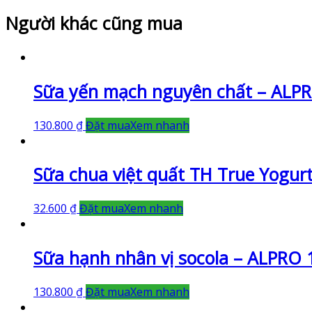
Người khác cũng mua
Sữa yến mạch nguyên chất – ALP
130.800
₫
Đặt mua
Xem nhanh
Sữa chua việt quất TH True Yogurt
32.600
₫
Đặt mua
Xem nhanh
Sữa hạnh nhân vị socola – ALPRO 
130.800
₫
Đặt mua
Xem nhanh