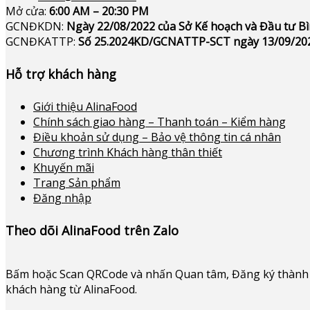
Mở cửa:
6:00 AM – 20:30 PM
GCNĐKDN:
Ngày 22/08/2022 của Sở Kế hoạch và Đầu tư 
GCNĐKATTP:
Số 25.2024KD/GCNATTP-SCT ngày 13/09/20
Hỗ trợ khách hàng
Giới thiệu AlinaFood
Chính sách giao hàng – Thanh toán – Kiểm hàng
Điều khoản sử dụng – Bảo vệ thông tin cá nhân
Chương trình Khách hàng thân thiết
Khuyến mãi
Trang Sản phẩm
Đăng nhập
Theo dõi AlinaFood trên Zalo
Bấm hoặc
Scan QRCode và nhấn Quan tâm, Đăng ký thành 
khách hàng từ AlinaFood
.