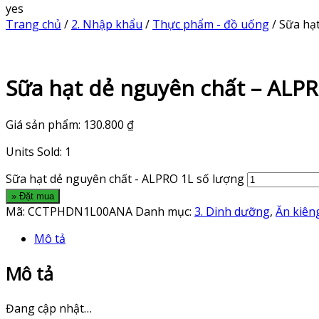
yes
Trang chủ
/
2. Nhập khẩu
/
Thực phẩm - đồ uống
/ Sữa hạ
Sữa hạt dẻ nguyên chất – ALP
Giá sản phẩm:
130.800
₫
Units Sold: 1
Sữa hạt dẻ nguyên chất - ALPRO 1L số lượng
» Đặt mua
Mã:
CCTPHDN1L00ANA
Danh mục:
3. Dinh dưỡng
,
Ăn kiên
Mô tả
Mô tả
Đang cập nhật…