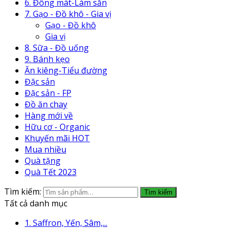
6. Đông mát-Làm sẵn
7. Gạo - Đồ khô - Gia vị
Gạo - Đồ khô
Gia vị
8. Sữa - Đồ uống
9. Bánh kẹo
Ăn kiêng-Tiểu đường
Đặc sản
Đặc sản - FP
Đồ ăn chay
Hàng mới về
Hữu cơ - Organic
Khuyến mãi HOT
Mua nhiều
Quà tặng
Quà Tết 2023
Tìm kiếm:
Tìm kiếm
Tất cả danh mục
1. Saffron, Yến, Sâm,...