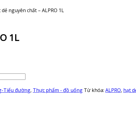
t dẻ nguyên chất – ALPRO 1L
RO 1L
g-Tiểu đường
,
Thực phẩm - đồ uống
Từ khóa:
ALPRO
,
hạt d