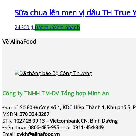
Sữa chua lên men vị dâu TH True Y
24.200
₫
Đặt mua
Xem nhanh
Về AlinaFood
Công ty TNHH TM-DV Tổng hợp Minh An
Địa chỉ:
Số 80 Đường số 1, KDC Hiệp Thành 1, Khu phố 5, 
MSDN:
370 304 3267
STK:
1027 28 99 13 – Vietcombank CN. Bình Dương
Điện thoại:
0866-485-995
hoặc
0911-454-849
Email:
dvkh@alinafood.vn