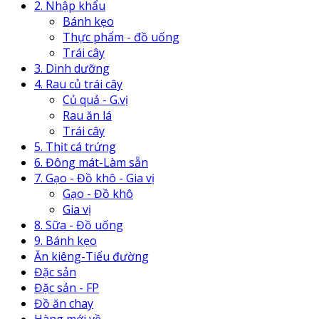
2. Nhập khẩu
Bánh kẹo
Thực phẩm - đồ uống
Trái cây
3. Dinh dưỡng
4. Rau củ trái cây
Củ quả - G.vị
Rau ăn lá
Trái cây
5. Thịt cá trứng
6. Đông mát-Làm sẵn
7. Gạo - Đồ khô - Gia vị
Gạo - Đồ khô
Gia vị
8. Sữa - Đồ uống
9. Bánh kẹo
Ăn kiêng-Tiểu đường
Đặc sản
Đặc sản - FP
Đồ ăn chay