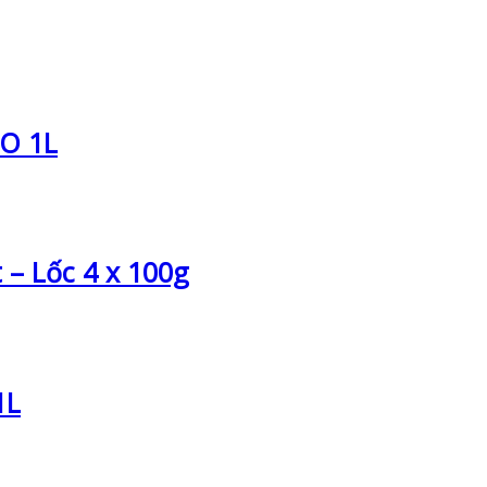
RO 1L
 – Lốc 4 x 100g
1L