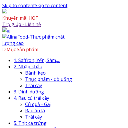
Skip to content
Skip to content
Khuyến mãi HOT
Trợ giúp - Liên hệ
D.Mục Sản phẩm
1. Saffron, Yến, Sâm,...
2. Nhập khẩu
Bánh kẹo
Thực phẩm - đồ uống
Trái cây
3. Dinh dưỡng
4. Rau củ trái cây
Củ quả - G.vị
Rau ăn lá
Trái cây
5. Thịt cá trứng