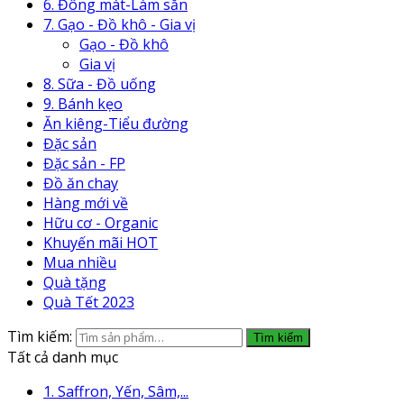
6. Đông mát-Làm sẵn
7. Gạo - Đồ khô - Gia vị
Gạo - Đồ khô
Gia vị
8. Sữa - Đồ uống
9. Bánh kẹo
Ăn kiêng-Tiểu đường
Đặc sản
Đặc sản - FP
Đồ ăn chay
Hàng mới về
Hữu cơ - Organic
Khuyến mãi HOT
Mua nhiều
Quà tặng
Quà Tết 2023
Tìm kiếm:
Tìm kiếm
Tất cả danh mục
1. Saffron, Yến, Sâm,...