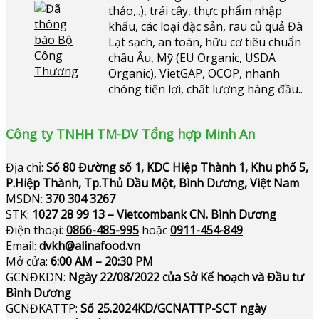
thảo,..), trái cây, thực phẩm nhập
khẩu, các loại đặc sản, rau củ quả Đà
Lạt sạch, an toàn, hữu cơ tiêu chuẩn
châu Âu, Mỹ (EU Organic, USDA
Organic), VietGAP, OCOP, nhanh
chóng tiện lợi, chất lượng hàng đầu..
Công ty TNHH TM-DV Tổng hợp Minh An
Địa chỉ:
Số 80 Đường số 1, KDC Hiệp Thành 1, Khu phố 5,
P.Hiệp Thành, Tp.Thủ Dầu Một, Bình Dương, Việt Nam
MSDN:
370 304 3267
STK:
1027 28 99 13 – Vietcombank CN. Bình Dương
Điện thoại:
0866-485-995
hoặc
0911-454-849
Email:
dvkh@alinafood.vn
Mở cửa:
6:00 AM – 20:30 PM
GCNĐKDN:
Ngày 22/08/2022 của Sở Kế hoạch và Đầu tư
Bình Dương
GCNĐKATTP:
Số 25.2024KD/GCNATTP-SCT ngày