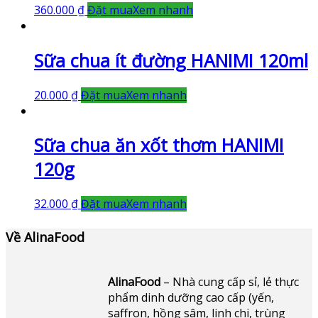
360.000
₫
Đặt mua
Xem nhanh
Sữa chua ít đường HANIMI 120ml
20.000
₫
Đặt mua
Xem nhanh
Sữa chua ăn xốt thơm HANIMI
120g
32.000
₫
Đặt mua
Xem nhanh
Về AlinaFood
AlinaFood
– Nhà cung cấp sỉ, lẻ thực
phẩm dinh dưỡng cao cấp (yến,
saffron, hồng sâm, linh chi, trùng