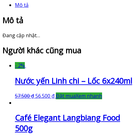
Mô tả
Mô tả
Đang cập nhật…
Người khác cũng mua
- 2%
Nước yến Linh chi – Lốc 6x240ml
57.500
₫
56.500
₫
Đặt mua
Xem nhanh
Café Elegant Langbiang Food
500g