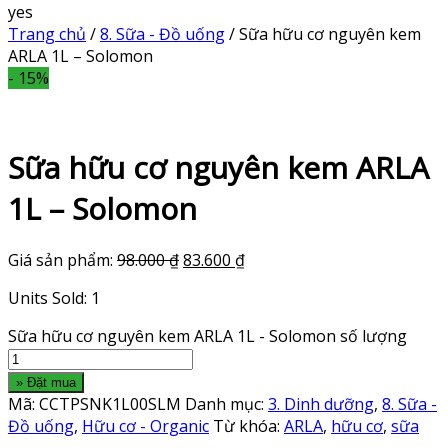
yes
Trang chủ
/
8. Sữa - Đồ uống
/ Sữa hữu cơ nguyên kem
ARLA 1L – Solomon
- 15%
Sữa hữu cơ nguyên kem ARLA
1L – Solomon
Giá sản phẩm:
98.000
₫
83.600
₫
Units Sold: 1
Sữa hữu cơ nguyên kem ARLA 1L - Solomon số lượng
» Đặt mua
Mã:
CCTPSNK1L00SLM
Danh mục:
3. Dinh dưỡng
,
8. Sữa -
Đồ uống
,
Hữu cơ - Organic
Từ khóa:
ARLA
,
hữu cơ
,
sữa