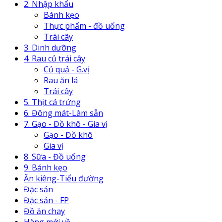
2. Nhập khẩu
Bánh kẹo
Thực phẩm - đồ uống
Trái cây
3. Dinh dưỡng
4. Rau củ trái cây
Củ quả - G.vị
Rau ăn lá
Trái cây
5. Thịt cá trứng
6. Đông mát-Làm sẵn
7. Gạo - Đồ khô - Gia vị
Gạo - Đồ khô
Gia vị
8. Sữa - Đồ uống
9. Bánh kẹo
Ăn kiêng-Tiểu đường
Đặc sản
Đặc sản - FP
Đồ ăn chay