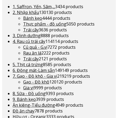
1. Saffron, Yến, Sâm,...
34
34 products
2. Nhập khẩu
130
130 products
Bánh kẹo
44
44 products
Thực phẩm - đồ uống
50
50 products
Trái cây
36
36 products
3. Dinh dưỡng
88
88 products
4. Rau củ trái cây
114
114 products
Củ quả - G.vị
72
72 products
Rau ăn lá
22
22 products
Trái cây
21
21 products
5. Thịt cá trứng
85
85 products
6. Đông mát-Làm sẵn
149
149 products
7. Gạo - Đồ khô - Gia vị
219
219 products
Gạo - Đồ khô
120
120 products
Gia vị
99
99 products
8. Sữa - Đồ uống
93
93 products
9. Bánh kẹo
39
39 products
Ăn kiêng-Tiểu đường
49
49 products
Đồ ăn chay
78
78 products
Hữu cơ - Organic
33
33 products