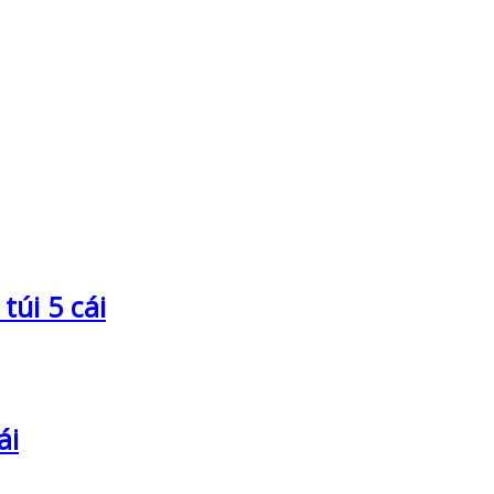
úi 5 cái
ái