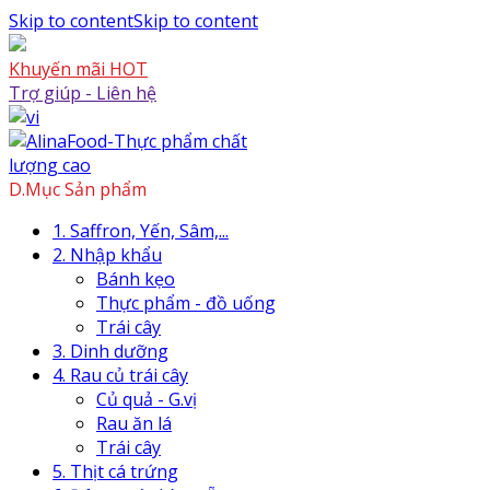
Skip to content
Skip to content
Khuyến mãi HOT
Trợ giúp - Liên hệ
D.Mục Sản phẩm
1. Saffron, Yến, Sâm,...
2. Nhập khẩu
Bánh kẹo
Thực phẩm - đồ uống
Trái cây
3. Dinh dưỡng
4. Rau củ trái cây
Củ quả - G.vị
Rau ăn lá
Trái cây
5. Thịt cá trứng