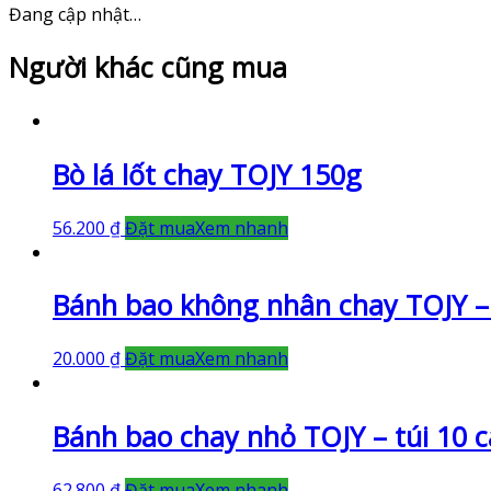
Đang cập nhật…
Người khác cũng mua
Bò lá lốt chay TOJY 150g
56.200
₫
Đặt mua
Xem nhanh
Bánh bao không nhân chay TOJY – t
20.000
₫
Đặt mua
Xem nhanh
Bánh bao chay nhỏ TOJY – túi 10 c
62.800
₫
Đặt mua
Xem nhanh