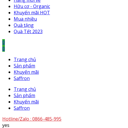
Hàng mới về
Hữu cơ - Organic
Khuyến mãi HOT
Mua nhiều
Quà tặng
Quà Tết 2023
0
0
Trang chủ
Sản phẩm
Khuyến mãi
Saffron
Trang chủ
Sản phẩm
Khuyến mãi
Saffron
Hotline/Zalo :
0866-485-995
yes