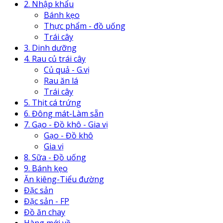
2. Nhập khẩu
Bánh kẹo
Thực phẩm - đồ uống
Trái cây
3. Dinh dưỡng
4. Rau củ trái cây
Củ quả - G.vị
Rau ăn lá
Trái cây
5. Thịt cá trứng
6. Đông mát-Làm sẵn
7. Gạo - Đồ khô - Gia vị
Gạo - Đồ khô
Gia vị
8. Sữa - Đồ uống
9. Bánh kẹo
Ăn kiêng-Tiểu đường
Đặc sản
Đặc sản - FP
Đồ ăn chay