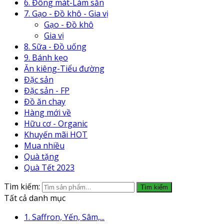
6. Đông mát-Làm sẵn
7. Gạo - Đồ khô - Gia vị
Gạo - Đồ khô
Gia vị
8. Sữa - Đồ uống
9. Bánh kẹo
Ăn kiêng-Tiểu đường
Đặc sản
Đặc sản - FP
Đồ ăn chay
Hàng mới về
Hữu cơ - Organic
Khuyến mãi HOT
Mua nhiều
Quà tặng
Quà Tết 2023
Tìm kiếm:
Tìm kiếm
Tất cả danh mục
1. Saffron, Yến, Sâm,...