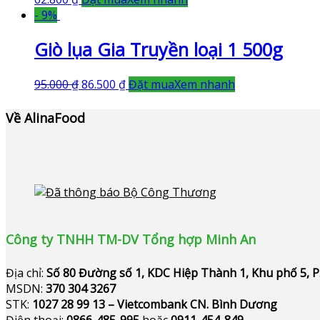
- 9%
Giò lụa Gia Truyền loại 1 500g
95.000
₫
86.500
₫
Đặt mua
Xem nhanh
Về AlinaFood
Công ty TNHH TM-DV Tổng hợp Minh An
Địa chỉ:
Số 80 Đường số 1, KDC Hiệp Thành 1, Khu phố 5, 
MSDN:
370 304 3267
STK:
1027 28 99 13 – Vietcombank CN. Bình Dương
Điện thoại:
0866-485-995
hoặc
0911-454-849