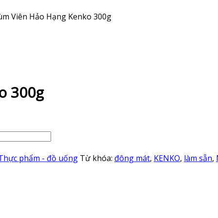
ùm Viên Hảo Hạng Kenko 300g
o 300g
Thực phẩm - đồ uống
Từ khóa:
đông mát
,
KENKO
,
làm sẵn
,