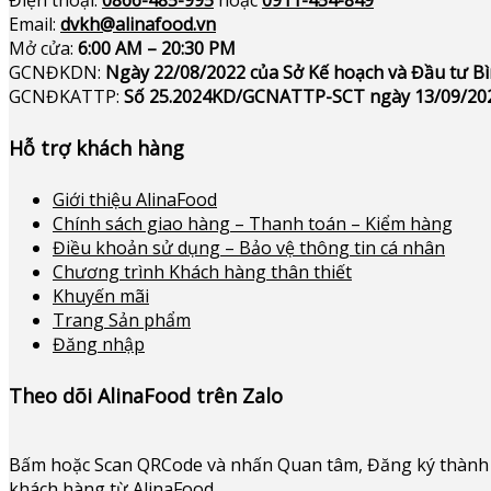
Email:
dvkh@alinafood.vn
Mở cửa:
6:00 AM – 20:30 PM
GCNĐKDN:
Ngày 22/08/2022 của Sở Kế hoạch và Đầu tư 
GCNĐKATTP:
Số 25.2024KD/GCNATTP-SCT ngày 13/09/20
Hỗ trợ khách hàng
Giới thiệu AlinaFood
Chính sách giao hàng – Thanh toán – Kiểm hàng
Điều khoản sử dụng – Bảo vệ thông tin cá nhân
Chương trình Khách hàng thân thiết
Khuyến mãi
Trang Sản phẩm
Đăng nhập
Theo dõi AlinaFood trên Zalo
Bấm hoặc
Scan QRCode và nhấn Quan tâm, Đăng ký thành 
khách hàng từ AlinaFood
.