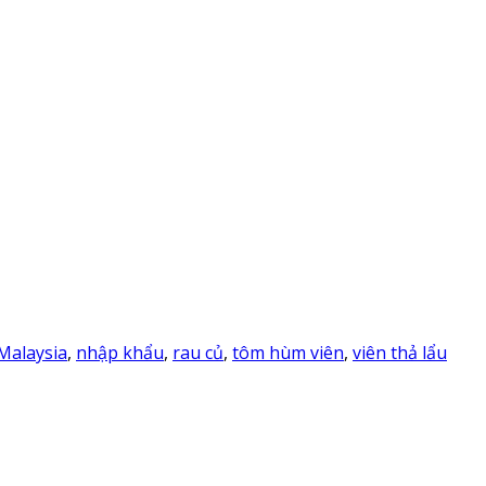
Malaysia
,
nhập khẩu
,
rau củ
,
tôm hùm viên
,
viên thả lẩu