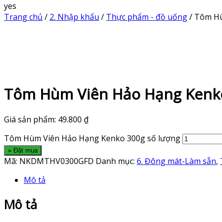
yes
Trang chủ
/
2. Nhập khẩu
/
Thực phẩm - đồ uống
/ Tôm H
Tôm Hùm Viên Hảo Hạng Kenk
Giá sản phẩm:
49.800
₫
Tôm Hùm Viên Hảo Hạng Kenko 300g số lượng
» Đặt mua
Mã:
NKDMTHV0300GFD
Danh mục:
6. Đông mát-Làm sẵn
,
Mô tả
Mô tả