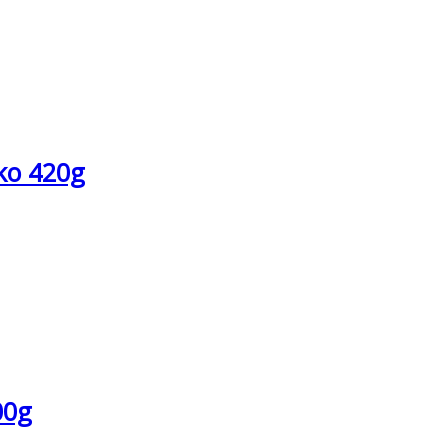
ko 420g
00g