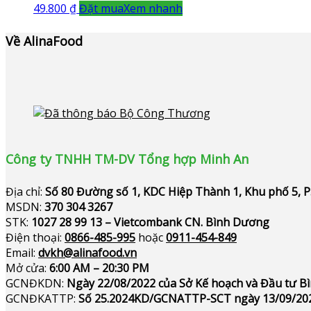
49.800
₫
Đặt mua
Xem nhanh
Về AlinaFood
Công ty TNHH TM-DV Tổng hợp Minh An
Địa chỉ:
Số 80 Đường số 1, KDC Hiệp Thành 1, Khu phố 5, 
MSDN:
370 304 3267
STK:
1027 28 99 13 – Vietcombank CN. Bình Dương
Điện thoại:
0866-485-995
hoặc
0911-454-849
Email:
dvkh@alinafood.vn
Mở cửa:
6:00 AM – 20:30 PM
GCNĐKDN:
Ngày 22/08/2022 của Sở Kế hoạch và Đầu tư 
GCNĐKATTP:
Số 25.2024KD/GCNATTP-SCT ngày 13/09/20