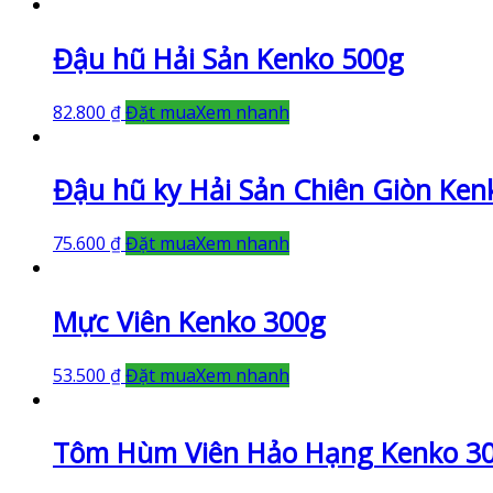
Đậu hũ Hải Sản Kenko 500g
82.800
₫
Đặt mua
Xem nhanh
Đậu hũ ky Hải Sản Chiên Giòn Ken
75.600
₫
Đặt mua
Xem nhanh
Mực Viên Kenko 300g
53.500
₫
Đặt mua
Xem nhanh
Tôm Hùm Viên Hảo Hạng Kenko 3