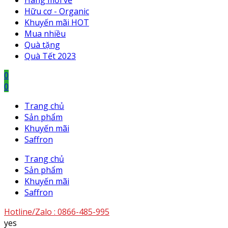
Hàng mới về
Hữu cơ - Organic
Khuyến mãi HOT
Mua nhiều
Quà tặng
Quà Tết 2023
0
0
Trang chủ
Sản phẩm
Khuyến mãi
Saffron
Trang chủ
Sản phẩm
Khuyến mãi
Saffron
Hotline/Zalo :
0866-485-995
yes