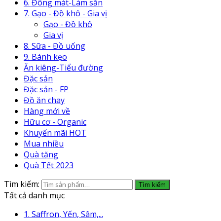
6. Đông mát-Làm sẵn
7. Gạo - Đồ khô - Gia vị
Gạo - Đồ khô
Gia vị
8. Sữa - Đồ uống
9. Bánh kẹo
Ăn kiêng-Tiểu đường
Đặc sản
Đặc sản - FP
Đồ ăn chay
Hàng mới về
Hữu cơ - Organic
Khuyến mãi HOT
Mua nhiều
Quà tặng
Quà Tết 2023
Tìm kiếm:
Tìm kiếm
Tất cả danh mục
1. Saffron, Yến, Sâm,...