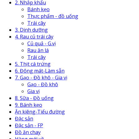
2. Nhập khẩu
Bánh kẹo
Thực phẩm - đồ uống
Trái cây
3. Dinh dưỡng
4. Rau củ trái cây
Củ quả - G.vị
Rau ăn lá
Trái cây
5. Thịt cá trứng
6. Đông mát-Làm sẵn
7. Gạo - Đồ khô - Gia vị
Gạo - Đồ khô
Gia vị
8. Sữa - Đồ uống
9. Bánh kẹo
Ăn kiêng-Tiểu đường
Đặc sản
Đặc sản - FP
Đồ ăn chay