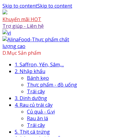
Skip to content
Skip to content
Khuyến mãi HOT
Trợ giúp - Liên hệ
D.Mục Sản phẩm
1. Saffron, Yến, Sâm,...
2. Nhập khẩu
Bánh kẹo
Thực phẩm - đồ uống
Trái cây
3. Dinh dưỡng
4. Rau củ trái cây
Củ quả - G.vị
Rau ăn lá
Trái cây
5. Thịt cá trứng