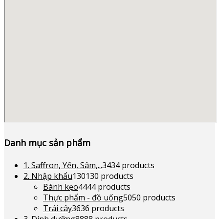
Danh mục sản phẩm
1. Saffron, Yến, Sâm,...
34
34 products
2. Nhập khẩu
130
130 products
Bánh kẹo
44
44 products
Thực phẩm - đồ uống
50
50 products
Trái cây
36
36 products