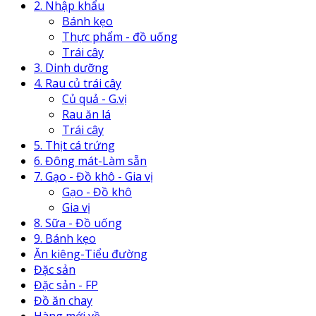
2. Nhập khẩu
Bánh kẹo
Thực phẩm - đồ uống
Trái cây
3. Dinh dưỡng
4. Rau củ trái cây
Củ quả - G.vị
Rau ăn lá
Trái cây
5. Thịt cá trứng
6. Đông mát-Làm sẵn
7. Gạo - Đồ khô - Gia vị
Gạo - Đồ khô
Gia vị
8. Sữa - Đồ uống
9. Bánh kẹo
Ăn kiêng-Tiểu đường
Đặc sản
Đặc sản - FP
Đồ ăn chay