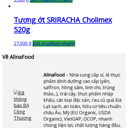
Tương ớt SRIRACHA Cholimex
520g
27.000
₫
Đặt mua
Xem nhanh
Về AlinaFood
AlinaFood
– Nhà cung cấp sỉ, lẻ thực
phẩm dinh dưỡng cao cấp (yến,
saffron, hồng sâm, linh chi, trùng
thảo,..), trái cây, thực phẩm nhập
khẩu, các loại đặc sản, rau củ quả Đà
Lạt sạch, an toàn, hữu cơ tiêu chuẩn
châu Âu, Mỹ (EU Organic, USDA
Organic), VietGAP, OCOP, nhanh
chóng tiện lợi, chất lượng hàng đầu..