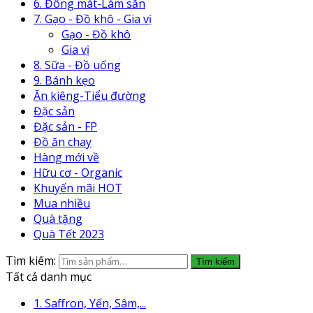
6. Đông mát-Làm sẵn
7. Gạo - Đồ khô - Gia vị
Gạo - Đồ khô
Gia vị
8. Sữa - Đồ uống
9. Bánh kẹo
Ăn kiêng-Tiểu đường
Đặc sản
Đặc sản - FP
Đồ ăn chay
Hàng mới về
Hữu cơ - Organic
Khuyến mãi HOT
Mua nhiều
Quà tặng
Quà Tết 2023
Tìm kiếm:
Tìm kiếm
Tất cả danh mục
1. Saffron, Yến, Sâm,...