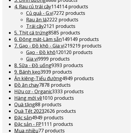
3. Dinh dưỡng
88
88 products
4. Rau củ trái cây
114
114 products
Củ quả - G.vị
72
72 products
Rau ăn lá
22
22 products
Trái cây
21
21 products
5. Thịt cá trứng
85
85 products
6. Đông mát-Làm sẵn
149
149 products
7. Gạo - Đồ khô - Gia vị
219
219 products
Gạo - Đồ khô
120
120 products
Gia vị
99
99 products
8. Sữa - Đồ uống
93
93 products
9. Bánh kẹo
39
39 products
Ăn kiêng-Tiểu đường
49
49 products
Đồ ăn chay
78
78 products
Hữu cơ - Organic
33
33 products
Hàng mới về
10
10 products
Quà tặng
8
8 products
Quà Tết 2023
26
26 products
Đặc sản
49
49 products
Đặc sản - FP
11
11 products
Mua nhiều
7
7 products