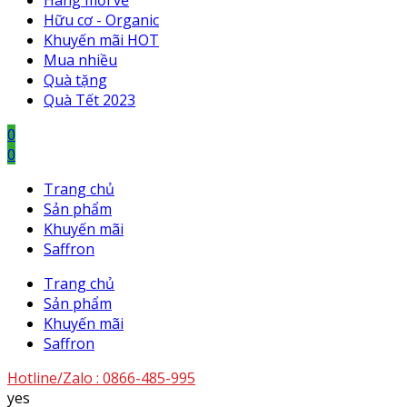
Hàng mới về
Hữu cơ - Organic
Khuyến mãi HOT
Mua nhiều
Quà tặng
Quà Tết 2023
0
0
Trang chủ
Sản phẩm
Khuyến mãi
Saffron
Trang chủ
Sản phẩm
Khuyến mãi
Saffron
Hotline/Zalo :
0866-485-995
yes