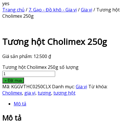
yes
Trang chủ
/
7. Gạo - Đồ khô - Gia vị
/
Gia vị
/ Tương hột
Cholimex 250g
Tương hột Cholimex 250g
Giá sản phẩm:
12.500
₫
Tương hột Cholimex 250g số lượng
» Đặt mua
Mã:
KGGVTHC0250CLX
Danh mục:
Gia vị
Từ khóa:
Cholimex
,
gia vị
,
tương
,
tương hột
Mô tả
Mô tả