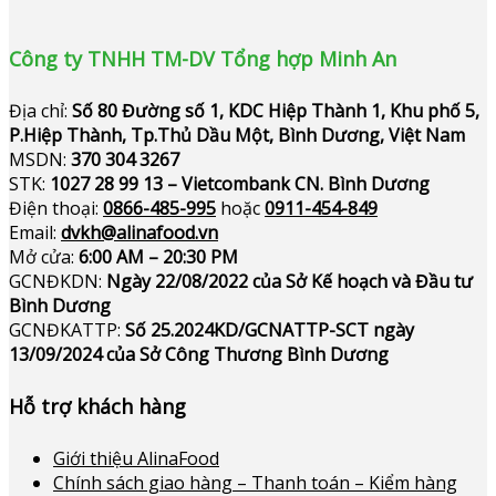
Công ty TNHH TM-DV Tổng hợp Minh An
Địa chỉ:
Số 80 Đường số 1, KDC Hiệp Thành 1, Khu phố 5,
P.Hiệp Thành, Tp.Thủ Dầu Một, Bình Dương, Việt Nam
MSDN:
370 304 3267
STK:
1027 28 99 13 – Vietcombank CN. Bình Dương
Điện thoại:
0866-485-995
hoặc
0911-454-849
Email:
dvkh@alinafood.vn
Mở cửa:
6:00 AM – 20:30 PM
GCNĐKDN:
Ngày 22/08/2022 của Sở Kế hoạch và Đầu tư
Bình Dương
GCNĐKATTP:
Số 25.2024KD/GCNATTP-SCT ngày
13/09/2024 của Sở Công Thương Bình Dương
Hỗ trợ khách hàng
Giới thiệu AlinaFood
Chính sách giao hàng – Thanh toán – Kiểm hàng