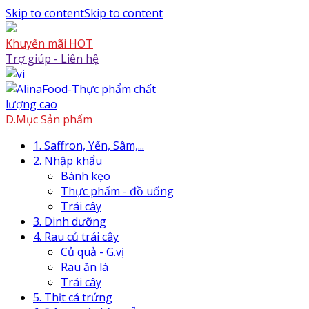
Skip to content
Skip to content
Khuyến mãi HOT
Trợ giúp - Liên hệ
D.Mục Sản phẩm
1. Saffron, Yến, Sâm,...
2. Nhập khẩu
Bánh kẹo
Thực phẩm - đồ uống
Trái cây
3. Dinh dưỡng
4. Rau củ trái cây
Củ quả - G.vị
Rau ăn lá
Trái cây
5. Thịt cá trứng