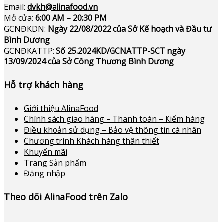
Email:
dvkh@alinafood.vn
Mở cửa:
6:00 AM – 20:30 PM
GCNĐKDN:
Ngày 22/08/2022 của Sở Kế hoạch và Đầu tư
Bình Dương
GCNĐKATTP:
Số 25.2024KD/GCNATTP-SCT ngày
13/09/2024 của Sở Công Thương Bình Dương
Hỗ trợ khách hàng
Giới thiệu AlinaFood
Chính sách giao hàng – Thanh toán – Kiểm hàng
Điều khoản sử dụng – Bảo vệ thông tin cá nhân
Chương trình Khách hàng thân thiết
Khuyến mãi
Trang Sản phẩm
Đăng nhập
Theo dõi AlinaFood trên Zalo