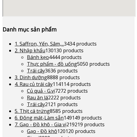
Danh mục sản phẩm
1. Saffron, Yến, Sâm,...
34
34 products
2. Nhập khẩu
130
130 products
Bánh kẹo
44
44 products
Thực phẩm - đồ uống
50
50 products
Trái cây
36
36 products
3. Dinh dưỡng
88
88 products
4. Rau củ trái cây
114
114 products
Củ quả - G.vị
72
72 products
Rau ăn lá
22
22 products
Trái cây
21
21 products
5. Thịt cá trứng
85
85 products
6. Đông mát-Làm sẵn
149
149 products
7. Gạo - Đồ khô - Gia vị
219
219 products
Gạo - Đồ khô
120
120 products