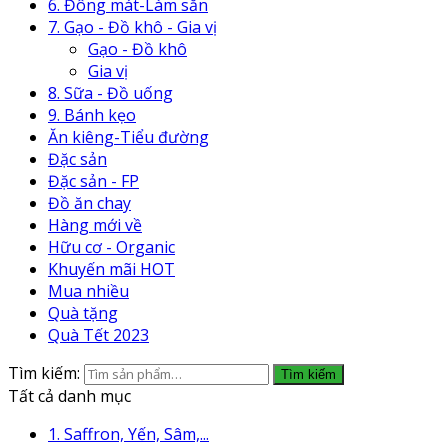
6. Đông mát-Làm sẵn
7. Gạo - Đồ khô - Gia vị
Gạo - Đồ khô
Gia vị
8. Sữa - Đồ uống
9. Bánh kẹo
Ăn kiêng-Tiểu đường
Đặc sản
Đặc sản - FP
Đồ ăn chay
Hàng mới về
Hữu cơ - Organic
Khuyến mãi HOT
Mua nhiều
Quà tặng
Quà Tết 2023
Tìm kiếm:
Tìm kiếm
Tất cả danh mục
1. Saffron, Yến, Sâm,...