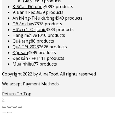
Gia vị
99
99 products
8. Sữa - Đồ uống
93
93 products
9. Bánh kẹo
39
39 products
Ăn kiêng-Tiểu đường
49
49 products
Đồ ăn chay
78
78 products
Hữu cơ - Organic
33
33 products
Hàng mới về
10
10 products
Quà tặng
8
8 products
Quà Tết 2023
26
26 products
Đặc sản
49
49 products
Đặc sản - FP
11
11 products
Mua nhiều
7
7 products
Copyright 2022 by AlinaFood. All rights reserved.
We accept Payment Methods:
Return To Top
X