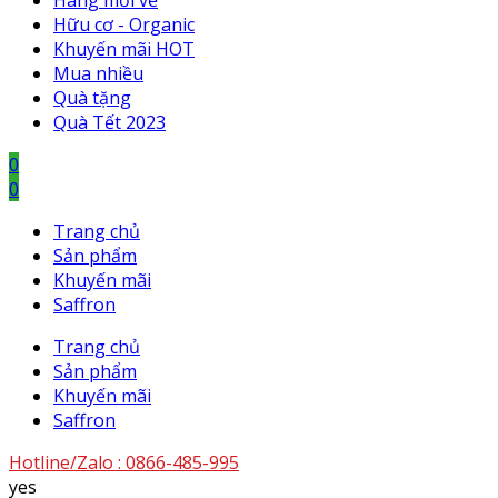
Hàng mới về
Hữu cơ - Organic
Khuyến mãi HOT
Mua nhiều
Quà tặng
Quà Tết 2023
0
0
Trang chủ
Sản phẩm
Khuyến mãi
Saffron
Trang chủ
Sản phẩm
Khuyến mãi
Saffron
Hotline/Zalo :
0866-485-995
yes