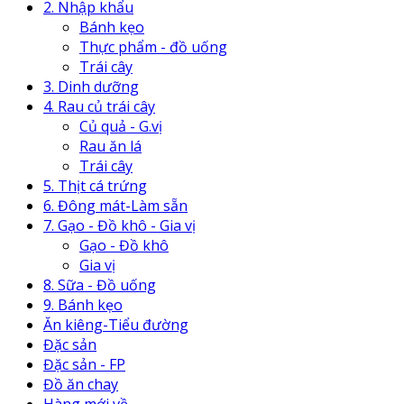
2. Nhập khẩu
Bánh kẹo
Thực phẩm - đồ uống
Trái cây
3. Dinh dưỡng
4. Rau củ trái cây
Củ quả - G.vị
Rau ăn lá
Trái cây
5. Thịt cá trứng
6. Đông mát-Làm sẵn
7. Gạo - Đồ khô - Gia vị
Gạo - Đồ khô
Gia vị
8. Sữa - Đồ uống
9. Bánh kẹo
Ăn kiêng-Tiểu đường
Đặc sản
Đặc sản - FP
Đồ ăn chay