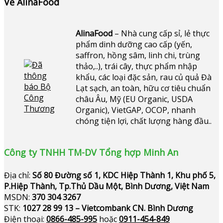
Về AlinaFood
AlinaFood
– Nhà cung cấp sỉ, lẻ thực
phẩm dinh dưỡng cao cấp (yến,
saffron, hồng sâm, linh chi, trùng
thảo,..), trái cây, thực phẩm nhập
khẩu, các loại đặc sản, rau củ quả Đà
Lạt sạch, an toàn, hữu cơ tiêu chuẩn
châu Âu, Mỹ (EU Organic, USDA
Organic), VietGAP, OCOP, nhanh
chóng tiện lợi, chất lượng hàng đầu..
Công ty TNHH TM-DV Tổng hợp Minh An
Địa chỉ:
Số 80 Đường số 1, KDC Hiệp Thành 1, Khu phố 5,
P.Hiệp Thành, Tp.Thủ Dầu Một, Bình Dương, Việt Nam
MSDN:
370 304 3267
STK:
1027 28 99 13 – Vietcombank CN. Bình Dương
Điện thoại:
0866-485-995
hoặc
0911-454-849