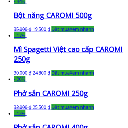
- 44%
Bột năng CAROMI 500g
35.000
₫
19.500
₫
Đặt mua
Xem nhanh
- 17%
Mì Spagetti Việt cao cấp CAROMI
250g
30.000
₫
24.800
₫
Đặt mua
Xem nhanh
- 20%
Phở sắn CAROMI 250g
32.000
₫
25.500
₫
Đặt mua
Xem nhanh
- 13%
Phở sắn CAROMI 400g