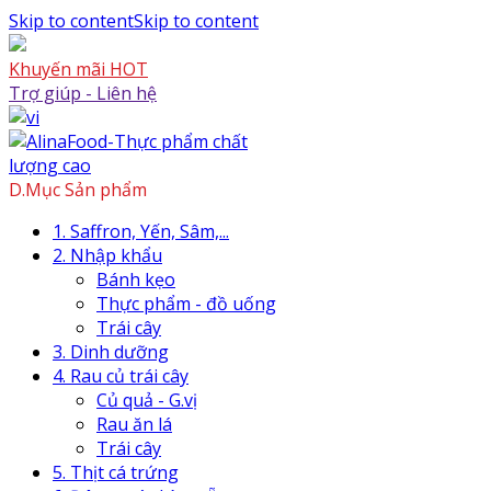
Skip to content
Skip to content
Khuyến mãi HOT
Trợ giúp - Liên hệ
D.Mục Sản phẩm
1. Saffron, Yến, Sâm,...
2. Nhập khẩu
Bánh kẹo
Thực phẩm - đồ uống
Trái cây
3. Dinh dưỡng
4. Rau củ trái cây
Củ quả - G.vị
Rau ăn lá
Trái cây
5. Thịt cá trứng