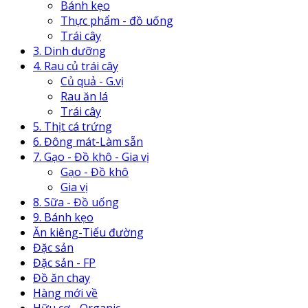
Bánh kẹo
Thực phẩm - đồ uống
Trái cây
3. Dinh dưỡng
4. Rau củ trái cây
Củ quả - G.vị
Rau ăn lá
Trái cây
5. Thịt cá trứng
6. Đông mát-Làm sẵn
7. Gạo - Đồ khô - Gia vị
Gạo - Đồ khô
Gia vị
8. Sữa - Đồ uống
9. Bánh kẹo
Ăn kiêng-Tiểu đường
Đặc sản
Đặc sản - FP
Đồ ăn chay
Hàng mới về