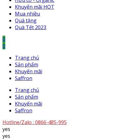
Hữu cơ - Organic
Khuyến mãi HOT
Mua nhiều
Quà tặng
Quà Tết 2023
0
0
Trang chủ
Sản phẩm
Khuyến mãi
Saffron
Trang chủ
Sản phẩm
Khuyến mãi
Saffron
Hotline/Zalo :
0866-485-995
yes
yes