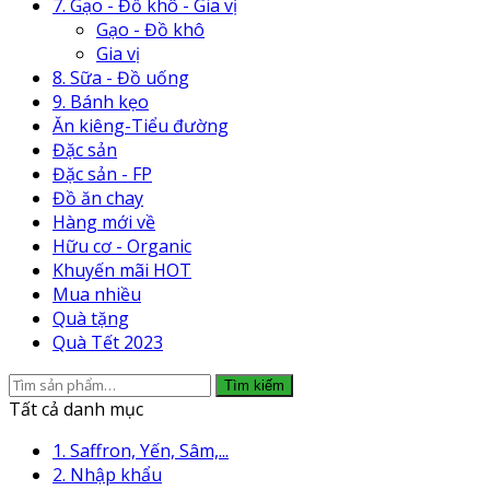
7. Gạo - Đồ khô - Gia vị
Gạo - Đồ khô
Gia vị
8. Sữa - Đồ uống
9. Bánh kẹo
Ăn kiêng-Tiểu đường
Đặc sản
Đặc sản - FP
Đồ ăn chay
Hàng mới về
Hữu cơ - Organic
Khuyến mãi HOT
Mua nhiều
Quà tặng
Quà Tết 2023
Tìm
Tìm kiếm
kiếm:
Tất cả danh mục
1. Saffron, Yến, Sâm,...
2. Nhập khẩu