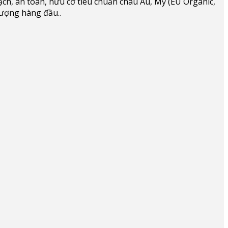
ạch, an toàn, hữu cơ tiêu chuẩn châu Âu, Mỹ (EU Organic,
lượng hàng đầu..