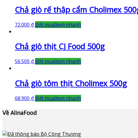
Chả giò rế thập cẩm Cholimex 500
72.000
₫
Đặt mua
Xem nhanh
Chả giò thịt CJ Food 500g
56.500
₫
Đặt mua
Xem nhanh
Chả giò tôm thịt Cholimex 500g
68.900
₫
Đặt mua
Xem nhanh
Về AlinaFood