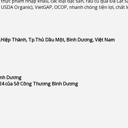
thực phẩm nhập khẩu, các loại đặc sản, rau củ quả Đà Lạt s
USDA Organic), VietGAP, OCOP, nhanh chóng tiện lợi, chất 
P.Hiệp Thành, Tp.Thủ Dầu Một, Bình Dương, Việt Nam
Bình Dương
24 của Sở Công Thương Bình Dương