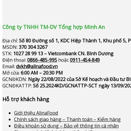
Công ty TNHH TM-DV Tổng hợp Minh An
Địa chỉ:
Số 80 Đường số 1, KDC Hiệp Thành 1, Khu phố 5, 
MSDN:
370 304 3267
STK:
1027 28 99 13 – Vietcombank CN. Bình Dương
Điện thoại:
0866-485-995
hoặc
0911-454-849
Email:
dvkh@alinafood.vn
Mở cửa:
6:00 AM – 20:30 PM
GCNĐKDN:
Ngày 22/08/2022 của Sở Kế hoạch và Đầu tư 
GCNĐKATTP:
Số 25.2024KD/GCNATTP-SCT ngày 13/09/20
Hỗ trợ khách hàng
Giới thiệu AlinaFood
Chính sách giao hàng – Thanh toán – Kiểm hàng
Điều khoản sử dụng – Bảo vệ thông tin cá nhân