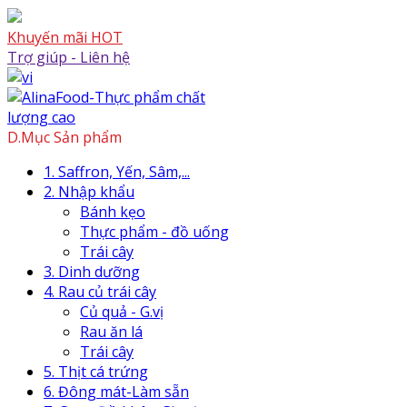
Skip
to
Khuyến mãi HOT
content
Trợ giúp - Liên hệ
Skip
to
content
D.Mục Sản phẩm
1. Saffron, Yến, Sâm,...
2. Nhập khẩu
Bánh kẹo
Thực phẩm - đồ uống
Trái cây
3. Dinh dưỡng
4. Rau củ trái cây
Củ quả - G.vị
Rau ăn lá
Trái cây
5. Thịt cá trứng
6. Đông mát-Làm sẵn