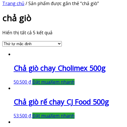
Trang chủ
/ Sản phẩm được gắn thẻ “chả giò”
chả giò
Hiển thị tất cả 5 kết quả
Chả giò chay Cholimex 500g
50.500
₫
Đặt mua
Xem nhanh
Chả giò rế chay CJ Food 500g
53.500
₫
Đặt mua
Xem nhanh