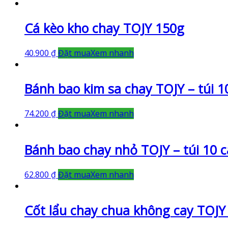
Cá kèo kho chay TOJY 150g
40.900
₫
Đặt mua
Xem nhanh
Bánh bao kim sa chay TOJY – túi 10
74.200
₫
Đặt mua
Xem nhanh
Bánh bao chay nhỏ TOJY – túi 10 c
62.800
₫
Đặt mua
Xem nhanh
Cốt lẩu chay chua không cay TOJY