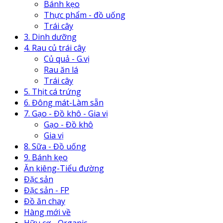
Bánh kẹo
Thực phẩm - đồ uống
Trái cây
3. Dinh dưỡng
4. Rau củ trái cây
Củ quả - G.vị
Rau ăn lá
Trái cây
5. Thịt cá trứng
6. Đông mát-Làm sẵn
7. Gạo - Đồ khô - Gia vị
Gạo - Đồ khô
Gia vị
8. Sữa - Đồ uống
9. Bánh kẹo
Ăn kiêng-Tiểu đường
Đặc sản
Đặc sản - FP
Đồ ăn chay
Hàng mới về