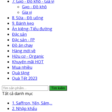
7. Gạo - Đồ khô - Gia vị
Gạo - Đồ khô
Gia vị
8. Sữa - Đồ uống
9. Bánh kẹo
Ăn kiêng-Tiểu đường
Đặc sản
Đặc sản - FP
Đồ ăn chay
Hàng mới về
Hữu cơ - Organic
Khuyến mãi HOT
Mua nhiều
Quà tặng
Quà Tết 2023
Tìm
Tìm kiếm
kiếm:
Tất cả danh mục
1. Saffron, Yến, Sâm,...
2. Nhập khẩu