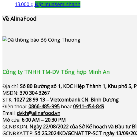
13.000
₫
Đặt mua
Xem nhanh
Về AlinaFood
Công ty TNHH TM-DV Tổng hợp Minh An
Địa chỉ:
Số 80 Đường số 1, KDC Hiệp Thành 1, Khu phố 5, 
MSDN:
370 304 3267
STK:
1027 28 99 13 – Vietcombank CN. Bình Dương
Điện thoại:
0866-485-995
hoặc
0911-454-849
Email:
dvkh@alinafood.vn
Mở cửa:
6:00 AM – 20:30 PM
GCNĐKDN:
Ngày 22/08/2022 của Sở Kế hoạch và Đầu tư 
GCNĐKATTP:
Số 25.2024KD/GCNATTP-SCT ngày 13/09/20