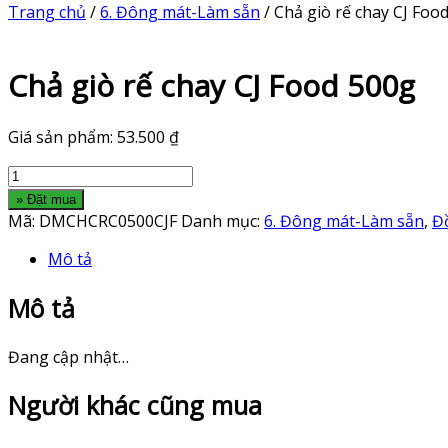
Trang chủ
/
6. Đông mát-Làm sẵn
/ Chả giò rế chay CJ Foo
Chả giò rế chay CJ Food 500g
Giá sản phẩm:
53.500
₫
Chả
giò
» Đặt mua
rế
Mã:
DMCHCRC0500CJF
Danh mục:
6. Đông mát-Làm sẵn
,
Đ
chay
Mô tả
CJ
Food
Mô tả
500g
số
lượng
Đang cập nhật…
Người khác cũng mua