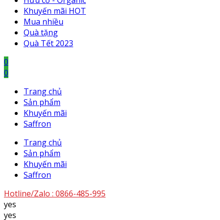
Hữu cơ - Organic
Khuyến mãi HOT
Mua nhiều
Quà tặng
Quà Tết 2023
0
0
Trang chủ
Sản phẩm
Khuyến mãi
Saffron
Trang chủ
Sản phẩm
Khuyến mãi
Saffron
Hotline/Zalo :
0866-485-995
yes
yes