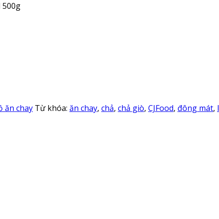
d 500g
ồ ăn chay
Từ khóa:
ăn chay
,
chả
,
chả giò
,
CJFood
,
đông mát
,