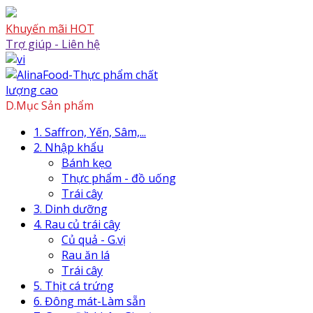
Skip
to
Khuyến mãi HOT
content
Trợ giúp - Liên hệ
Skip
to
content
D.Mục Sản phẩm
1. Saffron, Yến, Sâm,...
2. Nhập khẩu
Bánh kẹo
Thực phẩm - đồ uống
Trái cây
3. Dinh dưỡng
4. Rau củ trái cây
Củ quả - G.vị
Rau ăn lá
Trái cây
5. Thịt cá trứng
6. Đông mát-Làm sẵn