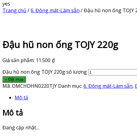
yes
Trang chủ
/
6. Đông mát-Làm sẵn
/ Đậu hũ non ống TOJY 
Đậu hũ non ống TOJY 220g
Giá sản phẩm:
11.500
₫
Đậu hũ non ống TOJY 220g số lượng
» Đặt mua
Mã:
DMCHDHN0220TJY
Danh mục:
6. Đông mát-Làm sẵn
,
Mô tả
Mô tả
Đang cập nhật…