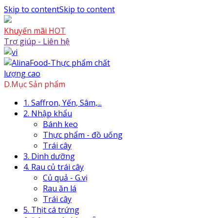
Skip to content
Skip to content
Khuyến mãi HOT
Trợ giúp - Liên hệ
D.Mục Sản phẩm
1. Saffron, Yến, Sâm,...
2. Nhập khẩu
Bánh kẹo
Thực phẩm - đồ uống
Trái cây
3. Dinh dưỡng
4. Rau củ trái cây
Củ quả - G.vị
Rau ăn lá
Trái cây
5. Thịt cá trứng