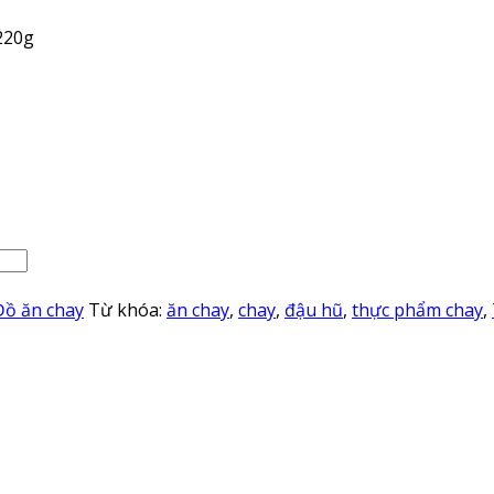
220g
Đồ ăn chay
Từ khóa:
ăn chay
,
chay
,
đậu hũ
,
thực phẩm chay
,