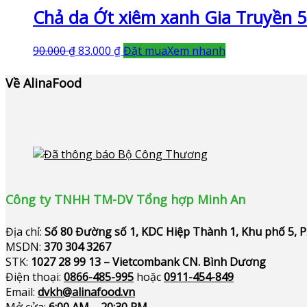
Chả da Ớt xiêm xanh Gia Truyền 
90.000
₫
83.000
₫
Đặt mua
Xem nhanh
Về AlinaFood
Công ty TNHH TM-DV Tổng hợp Minh An
Địa chỉ:
Số 80 Đường số 1, KDC Hiệp Thành 1, Khu phố 5, 
MSDN:
370 304 3267
STK:
1027 28 99 13 – Vietcombank CN. Bình Dương
Điện thoại:
0866-485-995
hoặc
0911-454-849
Email:
dvkh@alinafood.vn
Mở cửa:
6:00 AM – 20:30 PM