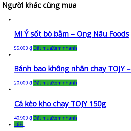
Người khác cũng mua
Mì Ý sốt bò bằm – Ong Nâu Foods
55.000
₫
Đặt mua
Xem nhanh
Bánh bao không nhân chay TOJY – t
20.000
₫
Đặt mua
Xem nhanh
Cá kèo kho chay TOJY 150g
40.900
₫
Đặt mua
Xem nhanh
- 8%