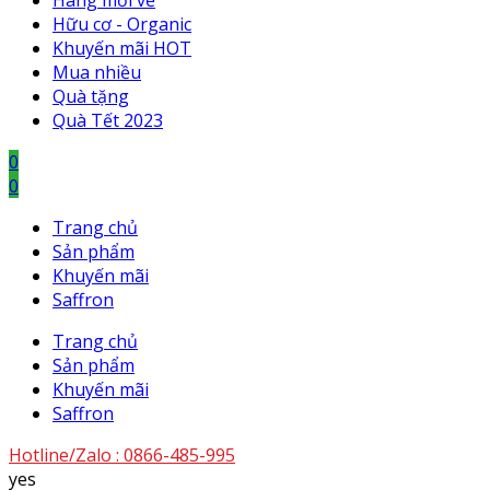
Hàng mới về
Hữu cơ - Organic
Khuyến mãi HOT
Mua nhiều
Quà tặng
Quà Tết 2023
0
0
Trang chủ
Sản phẩm
Khuyến mãi
Saffron
Trang chủ
Sản phẩm
Khuyến mãi
Saffron
Hotline/Zalo :
0866-485-995
yes