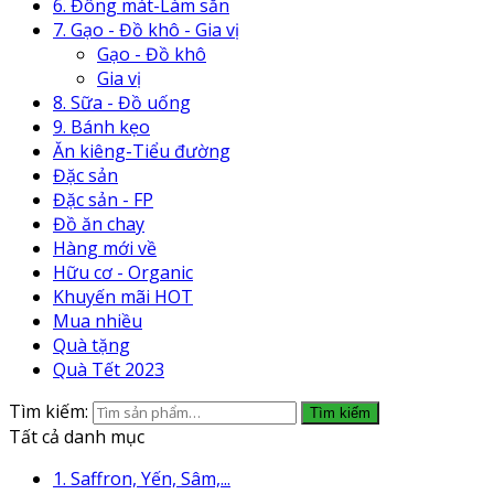
6. Đông mát-Làm sẵn
7. Gạo - Đồ khô - Gia vị
Gạo - Đồ khô
Gia vị
8. Sữa - Đồ uống
9. Bánh kẹo
Ăn kiêng-Tiểu đường
Đặc sản
Đặc sản - FP
Đồ ăn chay
Hàng mới về
Hữu cơ - Organic
Khuyến mãi HOT
Mua nhiều
Quà tặng
Quà Tết 2023
Tìm kiếm:
Tìm kiếm
Tất cả danh mục
1. Saffron, Yến, Sâm,...