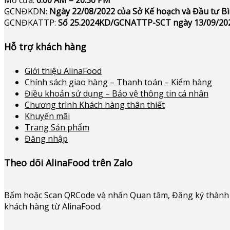
GCNĐKDN:
Ngày 22/08/2022 của Sở Kế hoạch và Đầu tư 
GCNĐKATTP:
Số 25.2024KD/GCNATTP-SCT ngày 13/09/20
Hỗ trợ khách hàng
Giới thiệu AlinaFood
Chính sách giao hàng – Thanh toán – Kiểm hàng
Điều khoản sử dụng – Bảo vệ thông tin cá nhân
Chương trình Khách hàng thân thiết
Khuyến mãi
Trang Sản phẩm
Đăng nhập
Theo dõi AlinaFood trên Zalo
Bấm hoặc
Scan QRCode và nhấn Quan tâm, Đăng ký thành 
khách hàng từ AlinaFood
.