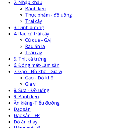
2. Nhập khẩu
Bánh kẹo
Thực phẩm - đồ uống
Trái cây
3. Dinh dưỡng
4. Rau củ trái cây
Củ quả - G.vị
Rau ăn lá
Trái cây
5. Thịt cá trứng
6. Đông mát-Làm sẵn
7. Gạo - Đồ khô - Gia vị
Gạo - Đồ khô
Gia vị
8. Sữa - Đồ uống
9. Bánh kẹo
Ăn kiêng-Tiểu đường
Đặc sản
Đặc sản - FP
Đồ ăn chay