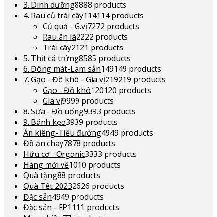
3. Dinh dưỡng
88
88 products
4. Rau củ trái cây
114
114 products
Củ quả - G.vị
72
72 products
Rau ăn lá
22
22 products
Trái cây
21
21 products
5. Thịt cá trứng
85
85 products
6. Đông mát-Làm sẵn
149
149 products
7. Gạo - Đồ khô - Gia vị
219
219 products
Gạo - Đồ khô
120
120 products
Gia vị
99
99 products
8. Sữa - Đồ uống
93
93 products
9. Bánh kẹo
39
39 products
Ăn kiêng-Tiểu đường
49
49 products
Đồ ăn chay
78
78 products
Hữu cơ - Organic
33
33 products
Hàng mới về
10
10 products
Quà tặng
8
8 products
Quà Tết 2023
26
26 products
Đặc sản
49
49 products
Đặc sản - FP
11
11 products