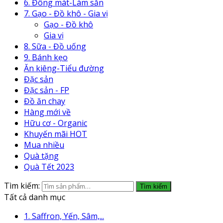
6. Đông mát-Làm sẵn
7. Gạo - Đồ khô - Gia vị
Gạo - Đồ khô
Gia vị
8. Sữa - Đồ uống
9. Bánh kẹo
Ăn kiêng-Tiểu đường
Đặc sản
Đặc sản - FP
Đồ ăn chay
Hàng mới về
Hữu cơ - Organic
Khuyến mãi HOT
Mua nhiều
Quà tặng
Quà Tết 2023
Tìm kiếm:
Tìm kiếm
Tất cả danh mục
1. Saffron, Yến, Sâm,...