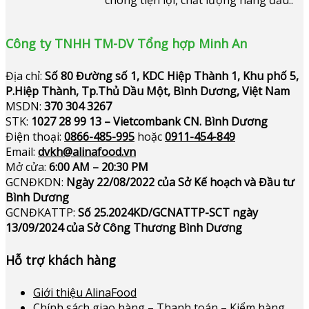
chóng tiện lợi, chất lượng hàng đầu..
Công ty TNHH TM-DV Tổng hợp Minh An
Địa chỉ:
Số 80 Đường số 1, KDC Hiệp Thành 1, Khu phố 5,
P.Hiệp Thành, Tp.Thủ Dầu Một, Bình Dương, Việt Nam
MSDN:
370 304 3267
STK:
1027 28 99 13 – Vietcombank CN. Bình Dương
Điện thoại:
0866-485-995
hoặc
0911-454-849
Email:
dvkh@alinafood.vn
Mở cửa:
6:00 AM – 20:30 PM
GCNĐKDN:
Ngày 22/08/2022 của Sở Kế hoạch và Đầu tư
Bình Dương
GCNĐKATTP:
Số 25.2024KD/GCNATTP-SCT ngày
13/09/2024 của Sở Công Thương Bình Dương
Hỗ trợ khách hàng
Giới thiệu AlinaFood
Chính sách giao hàng – Thanh toán – Kiểm hàng