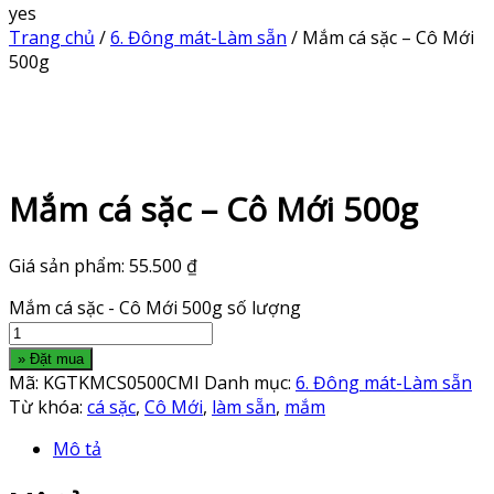
yes
Trang chủ
/
6. Đông mát-Làm sẵn
/ Mắm cá sặc – Cô Mới
500g
Mắm cá sặc – Cô Mới 500g
Giá sản phẩm:
55.500
₫
Mắm cá sặc - Cô Mới 500g số lượng
» Đặt mua
Mã:
KGTKMCS0500CMI
Danh mục:
6. Đông mát-Làm sẵn
Từ khóa:
cá sặc
,
Cô Mới
,
làm sẵn
,
mắm
Mô tả