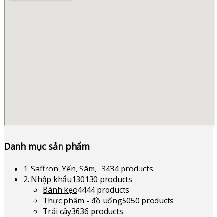
Danh mục sản phẩm
1. Saffron, Yến, Sâm,...
34
34 products
2. Nhập khẩu
130
130 products
Bánh kẹo
44
44 products
Thực phẩm - đồ uống
50
50 products
Trái cây
36
36 products