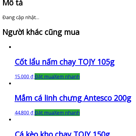
Mô tả
Đang cập nhật…
Người khác cũng mua
Cốt lẩu nấm chay TOJY 105g
15.000
₫
Đặt mua
Xem nhanh
Mắm cá linh chưng Antesco 200g
44.800
₫
Đặt mua
Xem nhanh
Cá kèo kho chay TOJY 150g