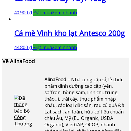
40.900
₫
Đặt mua
Xem nhanh
Cá mè Vinh kho lạt Antesco 200g
44.800
₫
Đặt mua
Xem nhanh
Về AlinaFood
AlinaFood
– Nhà cung cấp sỉ, lẻ thực
phẩm dinh dưỡng cao cấp (yến,
saffron, hồng sâm, linh chi, trùng
thảo,..), trái cây, thực phẩm nhập
khẩu, các loại đặc sản, rau củ quả Đà
Lạt sạch, an toàn, hữu cơ tiêu chuẩn
châu Âu, Mỹ (EU Organic, USDA
Organic), VietGAP, OCOP, nhanh