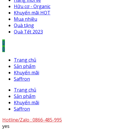
Hàng mới về
Hữu cơ - Organic
Khuyến mãi HOT
Mua nhiều
Quà tặng
Quà Tết 2023
0
0
Trang chủ
Sản phẩm
Khuyến mãi
Saffron
Trang chủ
Sản phẩm
Khuyến mãi
Saffron
Hotline/Zalo :
0866-485-995
yes