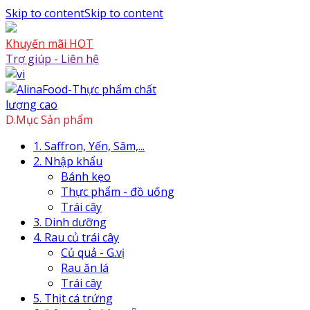
Skip to content
Skip to content
Khuyến mãi HOT
Trợ giúp - Liên hệ
D.Mục Sản phẩm
1. Saffron, Yến, Sâm,...
2. Nhập khẩu
Bánh kẹo
Thực phẩm - đồ uống
Trái cây
3. Dinh dưỡng
4. Rau củ trái cây
Củ quả - G.vị
Rau ăn lá
Trái cây
5. Thịt cá trứng