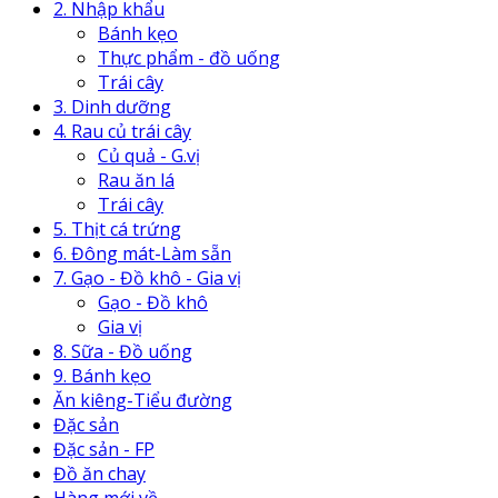
2. Nhập khẩu
Bánh kẹo
Thực phẩm - đồ uống
Trái cây
3. Dinh dưỡng
4. Rau củ trái cây
Củ quả - G.vị
Rau ăn lá
Trái cây
5. Thịt cá trứng
6. Đông mát-Làm sẵn
7. Gạo - Đồ khô - Gia vị
Gạo - Đồ khô
Gia vị
8. Sữa - Đồ uống
9. Bánh kẹo
Ăn kiêng-Tiểu đường
Đặc sản
Đặc sản - FP
Đồ ăn chay