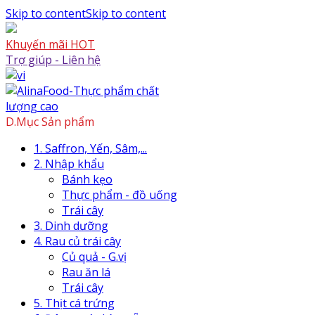
Skip to content
Skip to content
Khuyến mãi HOT
Trợ giúp - Liên hệ
D.Mục Sản phẩm
1. Saffron, Yến, Sâm,...
2. Nhập khẩu
Bánh kẹo
Thực phẩm - đồ uống
Trái cây
3. Dinh dưỡng
4. Rau củ trái cây
Củ quả - G.vị
Rau ăn lá
Trái cây
5. Thịt cá trứng