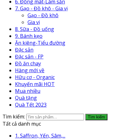
6. Đông mát-Làm sẵn
7. Gạo - Đồ khô - Gia vị
Gạo - Đồ khô
Gia vị
8. Sữa - Đồ uống
9. Bánh kẹo
Ăn kiêng-Tiểu đường
Đặc sản
Đặc sản - FP
Đồ ăn chay
Hàng mới về
Hữu cơ - Organic
Khuyến mãi HOT
Mua nhiều
Quà tặng
Quà Tết 2023
Tìm kiếm:
Tìm kiếm
Tất cả danh mục
1. Saffron, Yến, Sâm,...