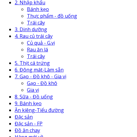
2. Nhập khẩu
Bánh kẹo
Thực phẩm - đồ uống
Trái cây
3. Dinh dưỡng
4. Rau củ trái cây
Củ quả - G.vị
Rau ăn lá
Trái cây
5. Thịt cá trứng
6. Đông mát-Làm sẵn
7. Gạo - Đồ khô - Gia vị
Gạo - Đồ khô
Gia vị
8. Sữa - Đồ uống
9. Bánh kẹo
Ăn kiêng-Tiểu đường
Đặc sản
Đặc sản - FP
Đồ ăn chay