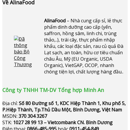
Về AlinaFood
AlinaFood
– Nhà cung cấp sỉ, lẻ thực
phẩm dinh dưỡng cao cấp (yến,
saffron, hồng sâm, linh chi, trùng
thảo,..), trái cây, thực phẩm nhập
khẩu, các loại đặc sản, rau củ quả Đà
Lạt sạch, an toàn, hữu cơ tiêu chuẩn
châu Âu, Mỹ (EU Organic, USDA
Organic), VietGAP, OCOP, nhanh
chóng tiện lợi, chất lượng hàng đầu..
Công ty TNHH TM-DV Tổng hợp Minh An
Địa chỉ:
Số 80 Đường số 1, KDC Hiệp Thành 1, Khu phố 5,
P.Hiệp Thành, Tp.Thủ Dầu Một, Bình Dương, Việt Nam
MSDN:
370 304 3267
STK:
1027 28 99 13 – Vietcombank CN. Bình Dương
Điện thoại:
0866-485-995
hoặc
0911-454-849