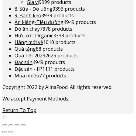
Gia vị
99
99 products
8. Sữa - Đồ uống
93
93 products
9. Bánh kẹo
39
39 products
Ăn kiêng-Tiểu đường
49
49 products
Đồ ăn chay
78
78 products
Hữu cơ - Organic
33
33 products
Hàng mới về
10
10 products
Quà tặng
8
8 products
Quà Tết 2023
26
26 products
Đặc sản
49
49 products
Đặc sản - FP
11
11 products
Mua nhiều
7
7 products
Copyright 2022 by AlinaFood. All rights reserved.
We accept Payment Methods:
Return To Top
X