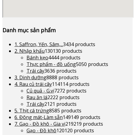
Danh mục sản phẩm
1. Saffron, Yến, Sâm,...
34
34 products
2. Nhập khẩu
130
130 products
Bánh kẹo
44
44 products
Thực phẩm - đồ uống
50
50 products
Trái cây
36
36 products
3. Dinh dưỡng
88
88 products
4. Rau củ trái cây
114
114 products
Củ quả - G.vị
72
72 products
Rau ăn lá
22
22 products
Trái cây
21
21 products
5. Thịt cá trứng
85
85 products
6. Đông mát-Làm sẵn
149
149 products
7. Gạo - Đồ khô - Gia vị
219
219 products
Gạo - Đồ khô
120
120 products