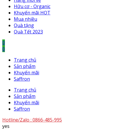
Hàng mới về
Hữu cơ - Organic
Khuyến mãi HOT
Mua nhiều
Quà tặng
Quà Tết 2023
0
0
Trang chủ
Sản phẩm
Khuyến mãi
Saffron
Trang chủ
Sản phẩm
Khuyến mãi
Saffron
Hotline/Zalo :
0866-485-995
yes